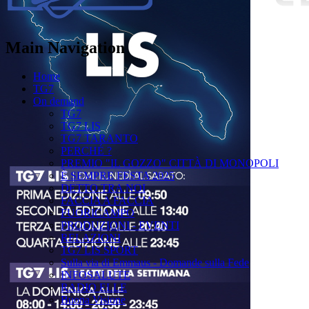
Main Navigation
Home
TG7
On demand
TG7
TG7 LIS
TG7 TARANTO
PERCHÉ ?
PREMIO "IL GOZZO" CITTÀ DI MONOPOLI
È SEMPRE FESTA 2025
DETTO TRA NOI
FACCIA A FACCIA
FUORICAMPO
PRODUZIONI - EVENTI
RELAZIONI
TG7 LIS SPORT
Sulla via di Emmaus - Domande sulla Fede
INFOSALUTE
RADIO ELLE
Buona Visione