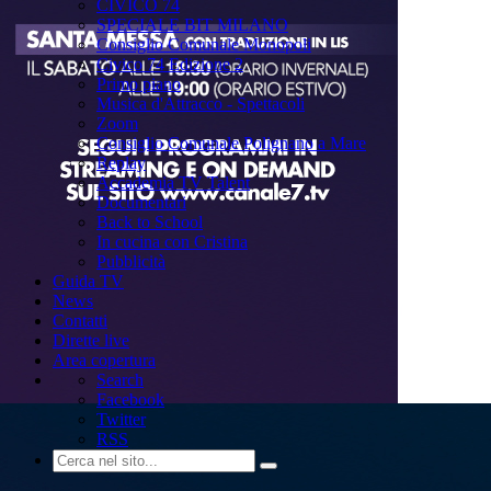
CIVICO 74
SPECIALE BIT MILANO
Consiglio Comunale Monopoli
Civico 74 Edizione 2
Primo piano
Musica d'Attracco - Spettacoli
Zoom
Consiglio Comunale Polignano a Mare
Replay
Accademia TV Talent
Documentari
Back to School
In cucina con Cristina
Pubblicità
Guida TV
News
Contatti
Dirette live
Area copertura
Search
Facebook
Twitter
RSS