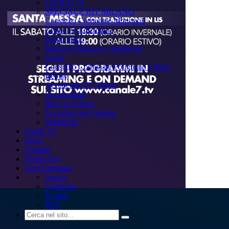
CIVICO 74
SPECIALE BIT MILANO
Consiglio Comunale Monopoli
Civico 74 Edizione 2
Primo piano
Musica d'Attracco - Spettacoli
Zoom
Consiglio Comunale Polignano a Mare
Replay
Accademia TV Talent
Documentari
Back to School
In cucina con Cristina
Pubblicità
Guida TV
News
Contatti
Dirette live
Area copertura
Search
Facebook
Twitter
RSS