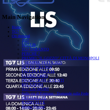
Main Navigation
Home
TG7
On demand
TG7
TG7 LIS
TG7 TARANTO
PERCHÉ ?
PREMIO "IL GOZZO" CITTÀ DI MONOPOLI
È SEMPRE FESTA 2025
DETTO TRA NOI
FACCIA A FACCIA
FUORICAMPO
PRODUZIONI - EVENTI
RELAZIONI
TG7 LIS SPORT
Sulla via di Emmaus - Domande sulla Fede
INFOSALUTE
RADIO ELLE
Buona Visione