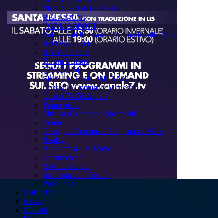
PRODUZIONI - EVENTI
RELAZIONI
TG7 LIS SPORT
Sulla via di Emmaus - Domande sulla Fede
INFOSALUTE
RADIO ELLE
Buona Visione
CIVICO 74
SPECIALE BIT MILANO
Consiglio Comunale Monopoli
Civico 74 Edizione 2
Primo piano
Musica d'Attracco - Spettacoli
Zoom
Consiglio Comunale Polignano a Mare
Replay
Accademia TV Talent
Documentari
Back to School
In cucina con Cristina
Pubblicità
Guida TV
News
Contatti