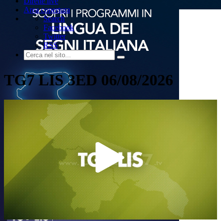
Dirette live
Area copertura
Search
Facebook
Twitter
RSS
TG7 LIS 3ED 06/08/2026
Play
Video