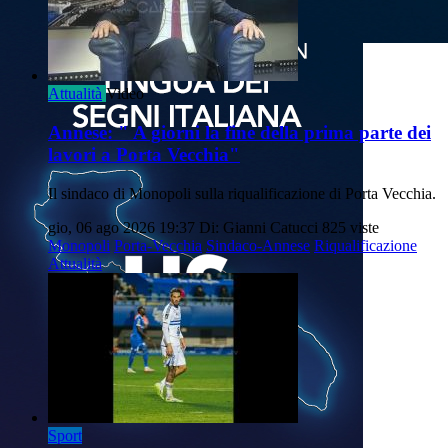
Attualità
Video
Annese: " A giorni la fine della prima parte dei
lavori a Porta Vecchia"
Il sindaco di Monopoli sulla riqualificazione di Porta Vecchia.
gio, 06 ago 2026 19:37
Di: Gianni Catucci
825 viste
Monopoli
Porta-Vecchia
Sindaco-Annese
Riqualificazione
Attualità
Sport