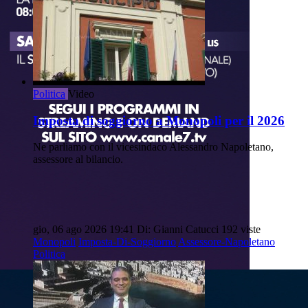
Politica
Video
Imposta di soggiorno a Monopoli per il 2026
Ne parliamo con il vicesindaco Alessandro Napoletano,
assessore al bilancio.
gio, 06 ago 2026 19:41
Di: Gianni Catucci
192 viste
Monopoli
Imposta-Di-Soggiorno
Assessore-Napoletano
Politica