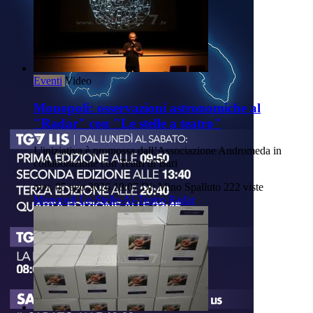
Eventi
Video
Monopoli: osservazioni astronomiche al
"Radar" con "Le stelle a teatro"
L'iniziativa è promossa dall’Associazione Andromeda in
collaborazione con Teatri di Bari
mer, 05 ago 2026 18:07
Di: Mino Spalluto
222 viste
Monopoli
Le-Stelle-Al-Teatro
Radar