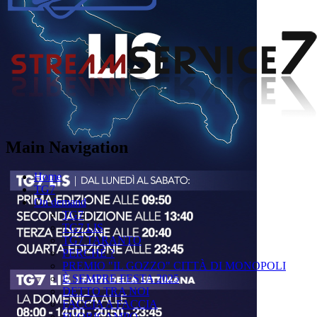
Main Navigation
Home
TG7
On demand
TG7
TG7 LIS
TG7 TARANTO
PERCHÉ ?
PREMIO "IL GOZZO" CITTÀ DI MONOPOLI
È SEMPRE FESTA 2025
DETTO TRA NOI
FACCIA A FACCIA
FUORICAMPO