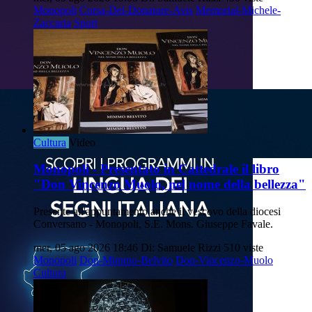
Monopoli
Corsa-Del-Donatore-Avis
Memorial-Michele-
Zaccaria
Sport
Cultura
Video
Monopoli - Presentato in Cattedrale il libro
"Don Vincenzo Muolo, nel nome della bellezza"
Presente all'appuntamento anche il vescovo della diocesi
Conversano - Monopoli, S.E. Mons. Giuseppe Favale.
mer, 05 ago 2026 18:46
Di: Samuele Rizzi
510 viste
Monopoli
Don-Mimmo-Belvito
Don-Vincenzo-Muolo
Cultura