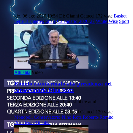
gio, 06 ago 2026 19:54
Di: Gianni Catucci
172 viste
Basket
Serie-B-Interregionale
Calendario-2026-27
White-Wise
Sport
Attualità
Video
Romito riconfermato alla presidenza del
conservatorio Nino Rota
Rinnovato il mandato per i prossimi tre anni.
gio, 06 ago 2026 19:49
Di: Gianni Catucci
129 viste
Monopoli
Conservatorio-Nino-Rota
Roberto-Romito
Presidente
Attualità