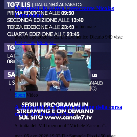
Monopoli: in arrivo l'attaccante Nicolas
Parravicini
L'attaccante classe '97 firmerà un biennale
gio, 06 ago 2026 14:22
Di: Domenico Dicarlo
949 viste
Parravicini
Monopoli
Sport
Video
A Monopoli la 45esima edizione della corsa
estiva del donatore Avis
Si tratta dell'VIII memorial "Michele Zaccaria".
mer, 05 ago 2026 19:03
Di: Samuele Rizzi
450 viste