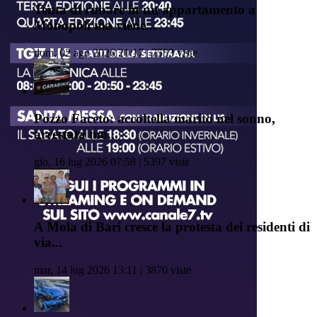
Tenta di rubare in un appartamento a
Monopoli ma viene...
dom, 02 ago 2026 21:17 | 7553 viste
Pozzo Faceto: accoltella marito nel sonno,
arrestata mo...
gio, 16 lug 2026 07:58 | 5397 viste
A Mola di Bari cresce la protesta dei residenti di
via...
mar, 14 lug 2026 13:11 | 3870 viste