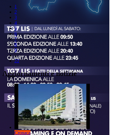
1
2
3
4
5
6
7
8
9
..
22
Aggiornamenti e notizie
Cronaca