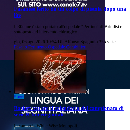
Fasanese ferito da un colpo di pistola dopo una
lite
Il 30enne è stato portato all'ospedale "Perrino" di Brindisi e
sottoposto ad intervento chirurgico
gio, 06 ago 2026 19:54
Di: Alfonso Spagnulo
355 viste
Fasano
Ferimento
Ospedale
Carabinieri
Sport
Basket: varato il calendario del campionato di
serie B Interregionale
In campo la White Wise Monopoli.