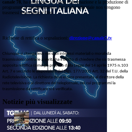
canale 78
, ha come punto di forza l'informazione e la produzione di
programmi di intrattenimento. Per scelta editoriale non vengono
trasmessi televendite e film.
Richieste di rettifica o segnalazioni:
direzione@canale7.tv
Chiunque si ritenga leso nei suoi interessi materiali o morali da
trasmissioni contrarie a verità ha il diritto di chiedere che sia trasmessa
apposita rettifica come già previsto dalla Legge del 14 aprile 1975 n.103
Art. 7 e secondo le disposizioni del Dlgs. 177/2005 Art. 32 del T.U. della
Radiotelevisione. La richiesta deve essere presentata al direttore della
rete televisiva o al direttore del telegiornale, nei cui programmi la
trasmissione da rettificare si è verificata.
Notizie più visualizzate