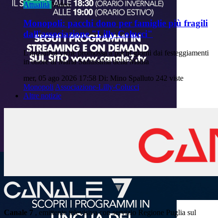
Attualità
Video
Monopoli: pacchi dono per famiglie più fragili
dall'associazione "Lilly Colucci"
L'iniziativa viene promossa a pochi giorni dai festeggiamenti
in onore di Maria Santissima della Madia
mer, 05 ago 2026 17:58
Di: Mino Spalluto
242 viste
Monopoli
Associazione-Lilly-Colucci
Altre notizie
Canale 7
, emittente televisiva con servizio Regione Puglia sul