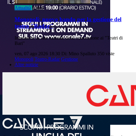
Attualità
Video
Monopoli: nuovo bando per la gestione del
teatro "Radar"
Imminente la fine naturale della concessione ai "Teatri di
Bari"
ven, 07 ago 2026 18:30
Di: Mino Spalluto
350 viste
Monopoli
Teatro-Radar
Gestione
Altre notizie