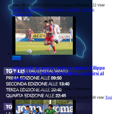
dom, 09 ago 2026 20:04
Di: Francesco Malerba
722 viste
Lecce
Monopoli
Gol
Highlights
Geubbels
Servizio
Amichevole
Sport
Monopoli: in arrivo l'esterno sinistro Filippo
Tosi. Domani Yeboah dovrebbe trasferirsi al
Savoia
Classe 2005, arriverà in prestito dalla Cremonese
dom, 09 ago 2026 14:13
Di: Domenico Dicarlo
868 viste
Tosi