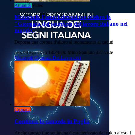
Attualità
Video
Monopoli: l'amministrazione celebra la
"Giornata del sacrificio del lavoro italiano nel
mondo"
Deposta una corona d'alloro al monumento ai caduti
sab, 08 ago 2026 18:24
Di: Mino Spalluto
337 viste
Monopoli
Giornata-Dei-Lavoratori
Cronaca
Continua la canicola in Puglia
Anche questo fine settimana è caratterizzato dal caldo afoso. I