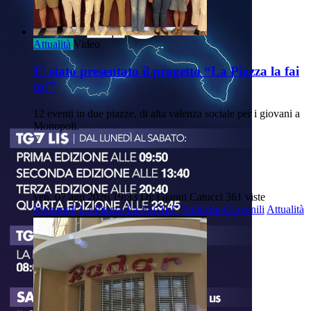
Attualità
Video
E’ stato presentato il progetto “La Piazza la fai
tu!”
12 eventi in due piazze, di alta valenza sociale per i giovani a
Monopoli.
ven, 07 ago 2026 19:33
Di: Gianni Catucci
361 viste
Monopoli
La-Piazza-La-Fai-Tu!”
Politiche-Giovanili
Attualità