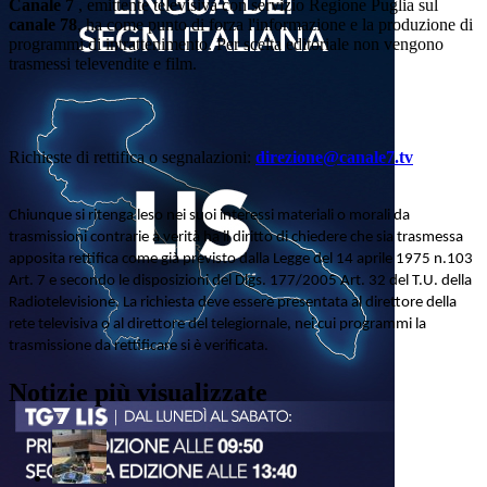
Canale 7
, emittente televisiva con servizio Regione Puglia sul
canale 78
, ha come punto di forza l'informazione e la produzione di
programmi di intrattenimento. Per scelta editoriale non vengono
trasmessi televendite e film.
Richieste di rettifica o segnalazioni:
direzione@canale7.tv
Chiunque si ritenga leso nei suoi interessi materiali o morali da
trasmissioni contrarie a verità ha il diritto di chiedere che sia trasmessa
apposita rettifica come già previsto dalla Legge del 14 aprile 1975 n.103
Art. 7 e secondo le disposizioni del Dlgs. 177/2005 Art. 32 del T.U. della
Radiotelevisione. La richiesta deve essere presentata al direttore della
rete televisiva o al direttore del telegiornale, nei cui programmi la
trasmissione da rettificare si è verificata.
Notizie più visualizzate