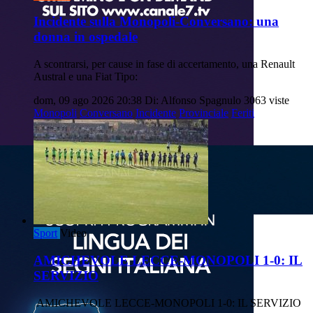
Incidente sulla Monopoli-Conversano: una
donna in ospedale
A scontrarsi, per cause in fase di accertamento, una Renault
Austral e una Fiat Tipo:
dom, 09 ago 2026 20:38
Di: Alfonso Spagnulo
3063 viste
Monopoli
Conversano
Incidente
Provinciale
Feriti
Sport
Video
AMICHEVOLE LECCE-MONOPOLI 1-0: IL
SERVIZIO
AMICHEVOLE LECCE-MONOPOLI 1-0: IL SERVIZIO