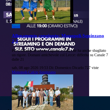
Sport
Allenamento congiunto: Monopoli-Squinzano
2-2
Per il Monopoli in rete Capone e Fall, che ha anche sbagliato
un rigore. Domani amichevole col Lecce: differita su Canale 7
dalle 21
sab, 08 ago 2026 19:53
Di: Domenico Dicarlo
727 viste
Monopoli-Calcio
Squinzano