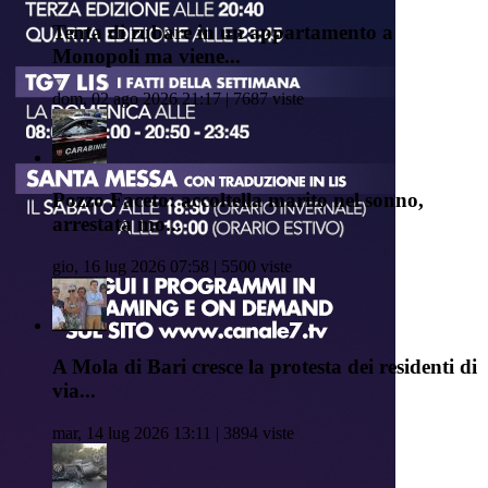
Tenta di rubare in un appartamento a
Monopoli ma viene...
dom, 02 ago 2026 21:17 | 7687 viste
Pozzo Faceto: accoltella marito nel sonno,
arrestata mo...
gio, 16 lug 2026 07:58 | 5500 viste
A Mola di Bari cresce la protesta dei residenti di
via...
mar, 14 lug 2026 13:11 | 3894 viste