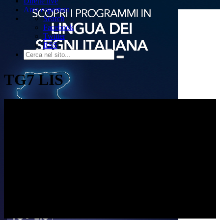
Dirette live
Area copertura
Search
Facebook
Twitter
RSS
TG7 LIS