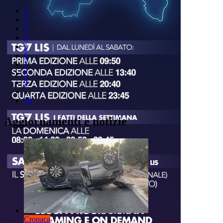
1
2
3
4
5
6
7
8
9
..
23
Aggiornamenti e notizie
Cronaca