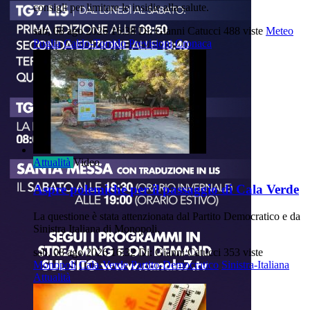
consigli per limitare le insidie alla salute.
sab, 08 ago 2026 16:38
Di: Gianni Catucci
488 viste
Meteo
Puglia
Caldo-Torrido
Previsioni
Cronaca
Attualità
Video
Aspre polemiche per il passaggio di Cala Verde
La questione è stata attenzionata dal Partito Democratico e da
Sinistra Italiana di Monopoli.
sab, 08 ago 2026 16:32
Di: Gianni Catucci
353 viste
Monopoli
Cala-Verde
Partito-Democratico
Sinistra-Italiana
Attualità