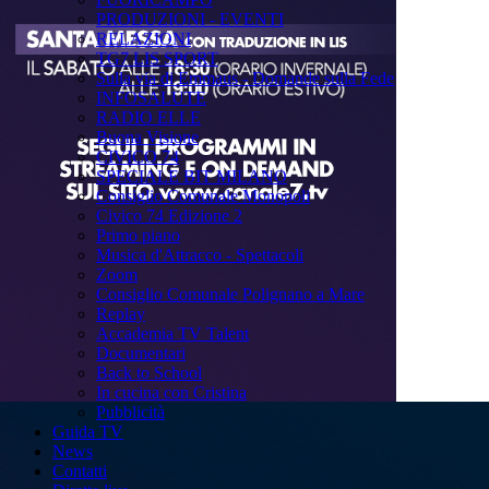
PRODUZIONI - EVENTI
RELAZIONI
TG7 LIS SPORT
Sulla via di Emmaus - Domande sulla Fede
INFOSALUTE
RADIO ELLE
Buona Visione
CIVICO 74
SPECIALE BIT MILANO
Consiglio Comunale Monopoli
Civico 74 Edizione 2
Primo piano
Musica d'Attracco - Spettacoli
Zoom
Consiglio Comunale Polignano a Mare
Replay
Accademia TV Talent
Documentari
Back to School
In cucina con Cristina
Pubblicità
Guida TV
News
Contatti