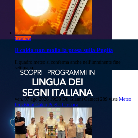
Cronaca
Il caldo non molla la presa sulla Puglia
Il quadro meteo si conferma anche nell’imminente fine
settimana.
ven, 07 ago 2026 19:38
Di: Gianni Catucci
289 viste
Meteo
Previsioni
Caldo
Puglia
Cronaca