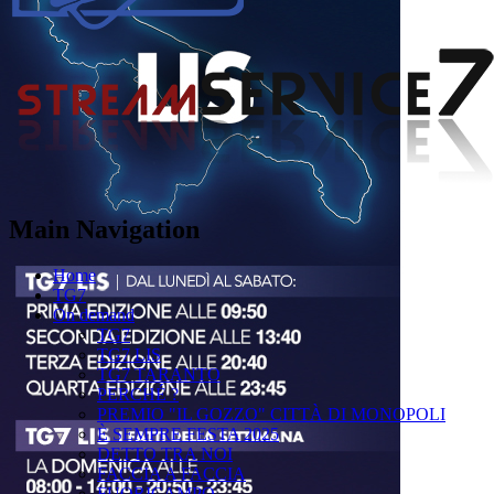
Main Navigation
Home
TG7
On demand
TG7
TG7 LIS
TG7 TARANTO
PERCHÉ ?
PREMIO "IL GOZZO" CITTÀ DI MONOPOLI
È SEMPRE FESTA 2025
DETTO TRA NOI
FACCIA A FACCIA
FUORICAMPO