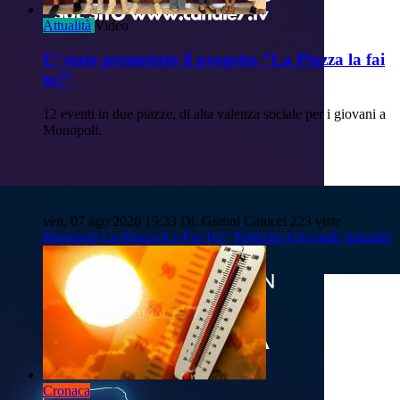
Attualità
Video
E’ stato presentato il progetto “La Piazza la fai
tu!”
12 eventi in due piazze, di alta valenza sociale per i giovani a
Monopoli.
ven, 07 ago 2026 19:33
Di: Gianni Catucci
223 viste
Monopoli
La-Piazza-La-Fai-Tu!”
Politiche-Giovanili
Attualità
Cronaca