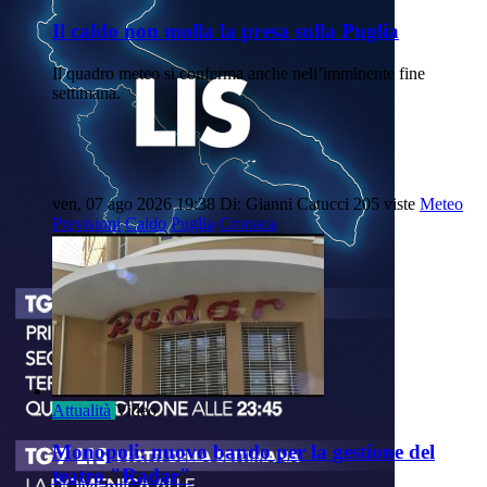
Il caldo non molla la presa sulla Puglia
Il quadro meteo si conferma anche nell’imminente fine
settimana.
ven, 07 ago 2026 19:38
Di: Gianni Catucci
205 viste
Meteo
Previsioni
Caldo
Puglia
Cronaca
Attualità
Video
Monopoli: nuovo bando per la gestione del
teatro "Radar"