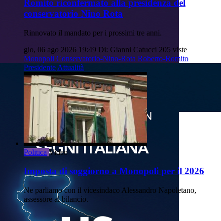
Romito riconfermato alla presidenza del
conservatorio Nino Rota
Rinnovato il mandato per i prossimi tre anni.
gio, 06 ago 2026 19:49
Di: Gianni Catucci
205 viste
Monopoli
Conservatorio-Nino-Rota
Roberto-Romito
Presidente
Attualità
Politica
Video
Imposta di soggiorno a Monopoli per il 2026
Ne parliamo con il vicesindaco Alessandro Napoletano,
assessore al bilancio.