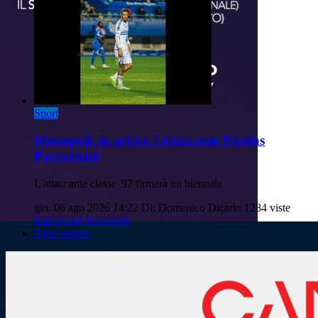
Sport
Monopoli: in arrivo l'attaccante Nicolas
Parravicini
L'attaccante classe '97 firmerà un biennale
gio, 06 ago 2026 14:22
Di: Domenico Dicarlo
1284 viste
Parravicini
Monopoli
Altre notizie