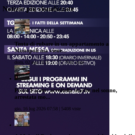
Notizie più visualizzate
Tenta di rubare in un appartamento a
Monopoli ma viene...
dom, 02 ago 2026 21:17 | 7641 viste
Pozzo Faceto: accoltella marito nel sonno,
arrestata mo...
gio, 16 lug 2026 07:58 | 5408 viste