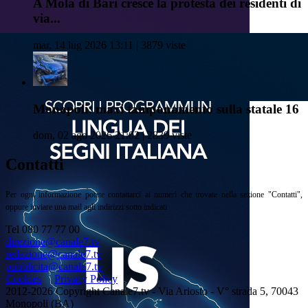
A Mola di Bari cresce la protesta dei residenti di
via...
mar, 14 lug 2026 13:11 | 3879 viste
Monopoli: maxi tamponamento sulla statale 16
dom, 02 ago 2026 21:02 | 2839 viste
Contatti
Per ogni informazione potete contattarci ai numeri che trovate nella sezione "Contatti",
oppure inviare una mail agli indirizzi sotto indicati
Tel 080 77 77 00
direzione@canale7.tv
redazione@canale7.tv
pubblicita@canale7.tv
Cookies
Privacy Policy
2012-2026 Copyright Canale7.tv - Via Ariosto - V° strada 5, 70043
Monopoli (BA)