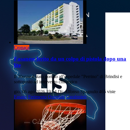
Cronaca
Fasanese ferito da un colpo di pistola dopo una
lite
Il 30enne è stato portato all'ospedale "Perrino" di Brindisi e
sottoposto ad intervento chirurgico
gio, 06 ago 2026 19:54
Di: Alfonso Spagnulo
465 viste
Fasano
Ferimento
Ospedale
Carabinieri