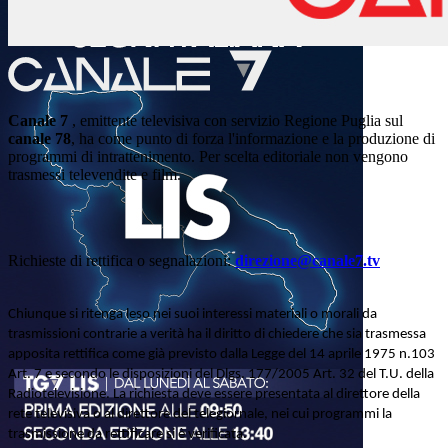
Canale 7
, emittente televisiva con servizio Regione Puglia sul
canale 78
, ha come punto di forza l'informazione e la produzione di
programmi di intrattenimento. Per scelta editoriale non vengono
trasmessi televendite e film.
Richieste di rettifica o segnalazioni:
direzione@canale7.tv
Chiunque si ritenga leso nei suoi interessi materiali o morali da
trasmissioni contrarie a verità ha il diritto di chiedere che sia trasmessa
apposita rettifica come già previsto dalla Legge del 14 aprile 1975 n.103
Art. 7 e secondo le disposizioni del Dlgs. 177/2005 Art. 32 del T.U. della
Radiotelevisione. La richiesta deve essere presentata al direttore della
rete televisiva o al direttore del telegiornale, nei cui programmi la
trasmissione da rettificare si è verificata.