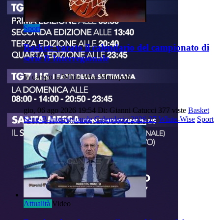
Sport
Basket: varato il calendario del campionato di
serie B Interregionale
In campo la White Wise Monopoli.
gio, 06 ago 2026 19:54
Di: Gianni Catucci
377 viste
Basket
Serie-B-Interregionale
Calendario-2026-27
White-Wise
Sport
Attualità
Video