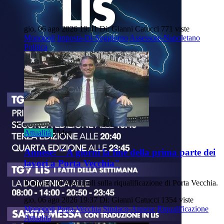
gio, 06 ago 2026 19:41
Di: Gianni Catucci
771 viste
Monopoli
Imposta-Di-Soggiorno
Assessore-Napoletano
Politica
Attualità
Video
Annese: " A giorni la fine della prima parte dei
lavori a Porta Vecchia"
Il sindaco di Monopoli sulla riqualificazione di Porta Vecchia.
gio, 06 ago 2026 19:37
Di: Gianni Catucci
1354 viste
Monopoli
Porta-Vecchia
Sindaco-Annese
Riqualificazione
Attualità