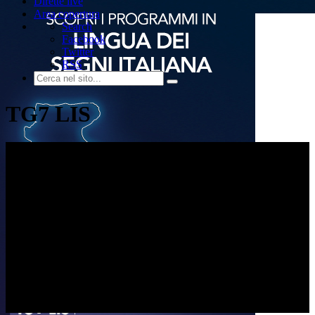
Dirette live
Area copertura
Search
Facebook
Twitter
RSS
TG7 LIS