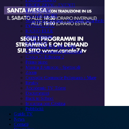
PRODUZIONI - EVENTI
RELAZIONI
TG7 LIS SPORT
Sulla via di Emmaus - Domande sulla Fede
INFOSALUTE
RADIO ELLE
Buona Visione
CIVICO 74
SPECIALE BIT MILANO
Consiglio Comunale Monopoli
Civico 74 Edizione 2
Primo piano
Musica d'Attracco - Spettacoli
Zoom
Consiglio Comunale Polignano a Mare
Replay
Accademia TV Talent
Documentari
Back to School
In cucina con Cristina
Pubblicità
Guida TV
News
Contatti