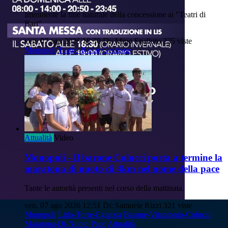
Imminente la fine naturale della concessione ai "Teatri di
Bari"
ven, 07 ago 2026 18:30
Di: Mino Spalluto
235 viste
Monopoli
Teatro-Radar
Gestione
Attualità
Video
Monopoli - Il barone Colucci porta a termine la
maratona di nuoto di 4km nel nome della pace
Tante le autorità presenti nel corso della mattinata.
ven, 07 ago 2026 12:51
Di: Samuele Rizzi
321 viste
Monopoli
Lido-Torre-Egnazia
Barone-Vitantonio-Colucci
Maratona-Di-Nuoto
Pace
Attualità