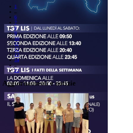
1
..
6
7
8
9
10
11
12
13
14
..
22
Aggiornamenti e notizie