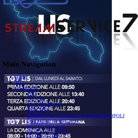
Main Navigation
Home
TG7
On demand
TG7
TG7 LIS
TG7 TARANTO
PERCHÉ ?
PREMIO "IL GOZZO" CITTÀ DI MONOPOLI
È SEMPRE FESTA 2025
DETTO TRA NOI
FACCIA A FACCIA
FUORICAMPO