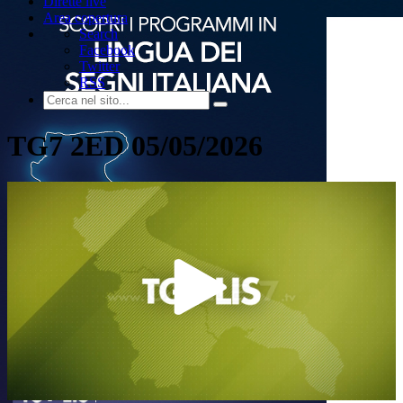
Dirette live
Area copertura
Search
Facebook
Twitter
RSS
TG7 2ED 05/05/2026
Play
Video