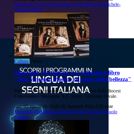
Monopoli
Corsa-Del-Donatore-Avis
Memorial-Michele-
Zaccaria
Sport
Cultura
Video
Monopoli - Presentato in Cattedrale il libro
"Don Vincenzo Muolo, nel nome della bellezza"
Presente all'appuntamento anche il vescovo della diocesi
Conversano - Monopoli, S.E. Mons. Giuseppe Favale.
mer, 05 ago 2026 18:46
Di: Samuele Rizzi
528 viste
Monopoli
Don-Mimmo-Belvito
Don-Vincenzo-Muolo
Cultura