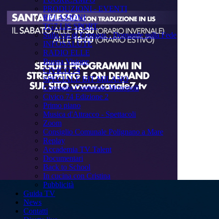
PRODUZIONI - EVENTI
RELAZIONI
TG7 LIS SPORT
Sulla via di Emmaus - Domande sulla Fede
INFOSALUTE
RADIO ELLE
Buona Visione
CIVICO 74
SPECIALE BIT MILANO
Consiglio Comunale Monopoli
Civico 74 Edizione 2
Primo piano
Musica d'Attracco - Spettacoli
Zoom
Consiglio Comunale Polignano a Mare
Replay
Accademia TV Talent
Documentari
Back to School
In cucina con Cristina
Pubblicità
Guida TV
News
Contatti