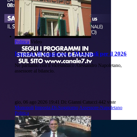
Politica
Video
Imposta di soggiorno a Monopoli per il 2026
Ne parliamo con il vicesindaco Alessandro Napoletano,
assessore al bilancio.
gio, 06 ago 2026 19:41
Di: Gianni Catucci
442 viste
Monopoli
Imposta-Di-Soggiorno
Assessore-Napoletano
Politica