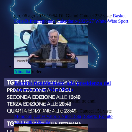
gio, 06 ago 2026 19:54
Di: Gianni Catucci
232 viste
Basket
Serie-B-Interregionale
Calendario-2026-27
White-Wise
Sport
Attualità
Video
Romito riconfermato alla presidenza del
conservatorio Nino Rota
Rinnovato il mandato per i prossimi tre anni.
gio, 06 ago 2026 19:49
Di: Gianni Catucci
151 viste
Monopoli
Conservatorio-Nino-Rota
Roberto-Romito
Presidente
Attualità