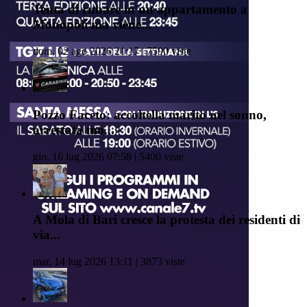
Tenta di rubare in un appartamento a
Monopoli ma viene...
dom, 02 ago 2026 21:17 | 7590 viste
Pozzo Faceto: accoltella marito nel sonno,
arrestata mo...
gio, 16 lug 2026 07:58 | 5400 viste
A Mola di Bari cresce la protesta dei residenti di
via...
mar, 14 lug 2026 13:11 | 3873 viste