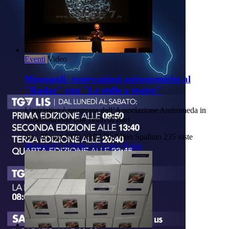
Eventi
Video
Monopoli: osservazioni astronomiche al
"Radar" con "Le stelle a teatro"
L'iniziativa è promossa dall’Associazione Andromeda in
collaborazione con Teatri di Bari
mer, 05 ago 2026 18:07
Di: Mino Spalluto
235 viste
Monopoli
Le-Stelle-Al-Teatro
Radar