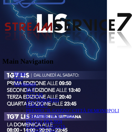
Main Navigation
Home
TG7
On demand
TG7
TG7 LIS
TG7 TARANTO
PERCHÉ ?
PREMIO "IL GOZZO" CITTÀ DI MONOPOLI
È SEMPRE FESTA 2025
DETTO TRA NOI
FACCIA A FACCIA
FUORICAMPO