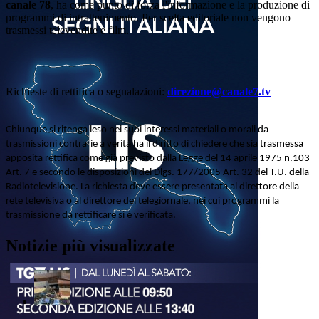
canale 78
, ha come punto di forza l'informazione e la produzione di
programmi di intrattenimento. Per scelta editoriale non vengono
trasmessi televendite e film.
Richieste di rettifica o segnalazioni:
direzione@canale7.tv
Chiunque si ritenga leso nei suoi interessi materiali o morali da
trasmissioni contrarie a verità ha il diritto di chiedere che sia trasmessa
apposita rettifica come già previsto dalla Legge del 14 aprile 1975 n.103
Art. 7 e secondo le disposizioni del Dlgs. 177/2005 Art. 32 del T.U. della
Radiotelevisione. La richiesta deve essere presentata al direttore della
rete televisiva o al direttore del telegiornale, nei cui programmi la
trasmissione da rettificare si è verificata.
Notizie più visualizzate