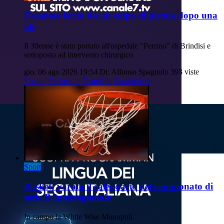
Fasanese ferito da un colpo di pistola dopo una
lite
Il 30enne è stato portato all'ospedale "Perrino" di Brindisi e
sottoposto ad intervento chirurgico
gio, 06 ago 2026 19:54
Di: Alfonso Spagnulo
393 viste
Fasano
Ferimento
Ospedale
Carabinieri
Sport
Basket: varato il calendario del campionato di
serie B Interregionale
In campo la White Wise Monopoli.