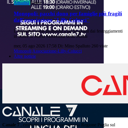
Attualità
Video
Monopoli: pacchi dono per famiglie più fragili
dall'associazione "Lilly Colucci"
L'iniziativa viene promossa a pochi giorni dai festeggiamenti
in onore di Maria Santissima della Madia
mer, 05 ago 2026 17:58
Di: Mino Spalluto
260 viste
Monopoli
Associazione-Lilly-Colucci
Altre notizie
Canale 7
, emittente televisiva con servizio Regione Puglia sul