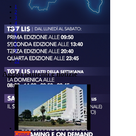
1
2
3
4
5
6
7
8
9
..
22
Aggiornamenti e notizie
Cronaca