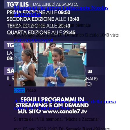
Monopoli: in arrivo l'attaccante Nicolas
Parravicini
L'attaccante classe '97 firmerà un biennale
gio, 06 ago 2026 14:22
Di: Domenico Dicarlo
1040 viste
Parravicini
Monopoli
Sport
Video
A Monopoli la 45esima edizione della corsa
estiva del donatore Avis
Si tratta dell'VIII memorial "Michele Zaccaria".
mer, 05 ago 2026 19:03
Di: Samuele Rizzi
490 viste