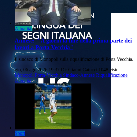
Attualità
Video
Annese: " A giorni la fine della prima parte dei
lavori a Porta Vecchia"
Il sindaco di Monopoli sulla riqualificazione di Porta Vecchia.
gio, 06 ago 2026 19:37
Di: Gianni Catucci
1048 viste
Monopoli
Porta-Vecchia
Sindaco-Annese
Riqualificazione
Attualità
Sport