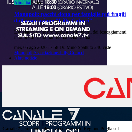
Attualità
Video
Monopoli: pacchi dono per famiglie più fragili
dall'associazione "Lilly Colucci"
L'iniziativa viene promossa a pochi giorni dai festeggiamenti
in onore di Maria Santissima della Madia
mer, 05 ago 2026 17:58
Di: Mino Spalluto
246 viste
Monopoli
Associazione-Lilly-Colucci
Altre notizie
Canale 7
, emittente televisiva con servizio Regione Puglia sul