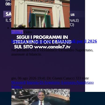
Politica
Video
Imposta di soggiorno a Monopoli per il 2026
Ne parliamo con il vicesindaco Alessandro Napoletano,
assessore al bilancio.
gio, 06 ago 2026 19:41
Di: Gianni Catucci
333 viste
Monopoli
Imposta-Di-Soggiorno
Assessore-Napoletano
Politica