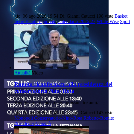
gio, 06 ago 2026 19:54
Di: Gianni Catucci
198 viste
Basket
Serie-B-Interregionale
Calendario-2026-27
White-Wise
Sport
Attualità
Video
Romito riconfermato alla presidenza del
conservatorio Nino Rota
Rinnovato il mandato per i prossimi tre anni.
gio, 06 ago 2026 19:49
Di: Gianni Catucci
143 viste
Monopoli
Conservatorio-Nino-Rota
Roberto-Romito
Presidente
Attualità