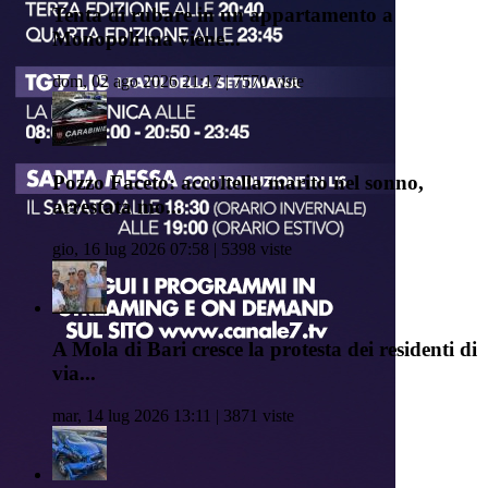
Tenta di rubare in un appartamento a
Monopoli ma viene...
dom, 02 ago 2026 21:17 | 7570 viste
Pozzo Faceto: accoltella marito nel sonno,
arrestata mo...
gio, 16 lug 2026 07:58 | 5398 viste
A Mola di Bari cresce la protesta dei residenti di
via...
mar, 14 lug 2026 13:11 | 3871 viste