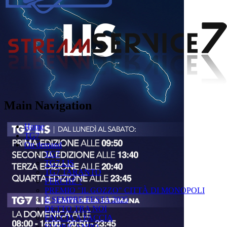
Main Navigation
Home
TG7
On demand
TG7
TG7 LIS
TG7 TARANTO
PERCHÉ ?
PREMIO "IL GOZZO" CITTÀ DI MONOPOLI
È SEMPRE FESTA 2025
DETTO TRA NOI
FACCIA A FACCIA
FUORICAMPO