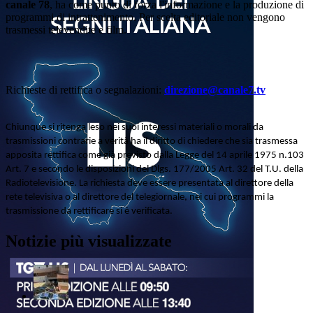
canale 78
, ha come punto di forza l'informazione e la produzione di
programmi di intrattenimento. Per scelta editoriale non vengono
trasmessi televendite e film.
Richieste di rettifica o segnalazioni:
direzione@canale7.tv
Chiunque si ritenga leso nei suoi interessi materiali o morali da
trasmissioni contrarie a verità ha il diritto di chiedere che sia trasmessa
apposita rettifica come già previsto dalla Legge del 14 aprile 1975 n.103
Art. 7 e secondo le disposizioni del Dlgs. 177/2005 Art. 32 del T.U. della
Radiotelevisione. La richiesta deve essere presentata al direttore della
rete televisiva o al direttore del telegiornale, nei cui programmi la
trasmissione da rettificare si è verificata.
Notizie più visualizzate