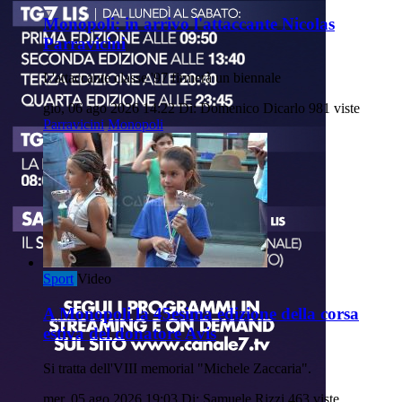
Monopoli: in arrivo l'attaccante Nicolas
Parravicini
L'attaccante classe '97 firmerà un biennale
gio, 06 ago 2026 14:22
Di: Domenico Dicarlo
981 viste
Parravicini
Monopoli
Sport
Video
A Monopoli la 45esima edizione della corsa
estiva del donatore Avis
Si tratta dell'VIII memorial "Michele Zaccaria".
mer, 05 ago 2026 19:03
Di: Samuele Rizzi
463 viste