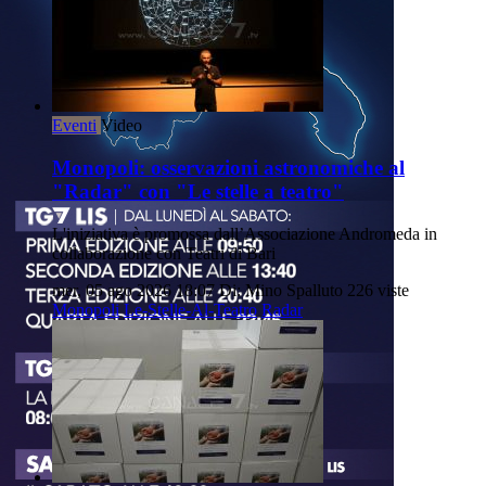
Eventi
Video
Monopoli: osservazioni astronomiche al
"Radar" con "Le stelle a teatro"
L'iniziativa è promossa dall’Associazione Andromeda in
collaborazione con Teatri di Bari
mer, 05 ago 2026 18:07
Di: Mino Spalluto
226 viste
Monopoli
Le-Stelle-Al-Teatro
Radar