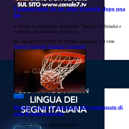
Fasanese ferito da un colpo di pistola dopo una
lite
Il 30enne è stato portato all'ospedale "Perrino" di Brindisi e
sottoposto ad intervento chirurgico
gio, 06 ago 2026 19:54
Di: Alfonso Spagnulo
373 viste
Fasano
Ferimento
Ospedale
Carabinieri
Sport
Basket: varato il calendario del campionato di
serie B Interregionale
In campo la White Wise Monopoli.