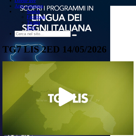
Dirette live
Area copertura
Search
Facebook
Twitter
RSS
TG7 LIS 2ED 14/05/2026
Play
Video