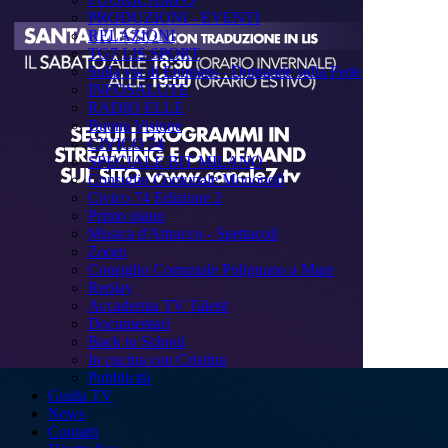
PRODUZIONI - EVENTI
RELAZIONI
TG7 LIS SPORT
Sulla via di Emmaus - Domande sulla Fede
INFOSALUTE
RADIO ELLE
Buona Visione
CIVICO 74
SPECIALE BIT MILANO
Consiglio Comunale Monopoli
Civico 74 Edizione 2
Primo piano
Musica d'Attracco - Spettacoli
Zoom
Consiglio Comunale Polignano a Mare
Replay
Accademia TV Talent
Documentari
Back to School
In cucina con Cristina
Pubblicità
Guida TV
News
Contatti