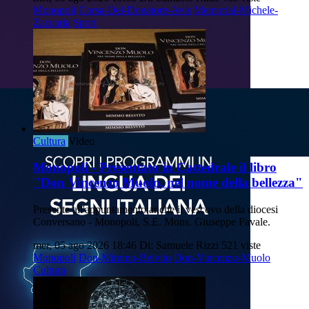
Monopoli
Corsa-Del-Donatore-Avis
Memorial-Michele-
Zaccaria
Sport
Cultura
Video
Monopoli - Presentato in Cattedrale il libro
"Don Vincenzo Muolo, nel nome della bellezza"
Presente all'appuntamento anche il vescovo della diocesi
Conversano - Monopoli, S.E. Mons. Giuseppe Favale.
mer, 05 ago 2026 18:46
Di: Samuele Rizzi
521 viste
Monopoli
Don-Mimmo-Belvito
Don-Vincenzo-Muolo
Cultura