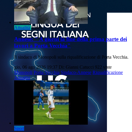
Attualità
Video
Annese: " A giorni la fine della prima parte dei
lavori a Porta Vecchia"
Il sindaco di Monopoli sulla riqualificazione di Porta Vecchia.
gio, 06 ago 2026 19:37
Di: Gianni Catucci
922 viste
Monopoli
Porta-Vecchia
Sindaco-Annese
Riqualificazione
Attualità
Sport