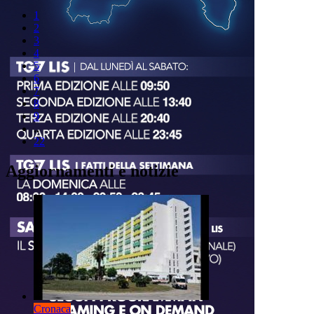
1
2
3
4
5
6
7
8
9
..
22
Aggiornamenti e notizie
Cronaca