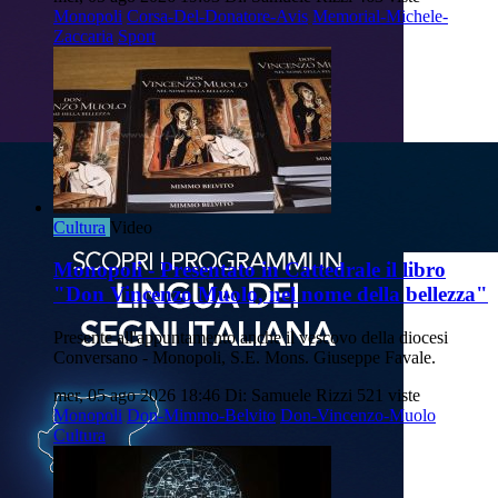
Monopoli
Corsa-Del-Donatore-Avis
Memorial-Michele-
Zaccaria
Sport
Cultura
Video
Monopoli - Presentato in Cattedrale il libro
"Don Vincenzo Muolo, nel nome della bellezza"
Presente all'appuntamento anche il vescovo della diocesi
Conversano - Monopoli, S.E. Mons. Giuseppe Favale.
mer, 05 ago 2026 18:46
Di: Samuele Rizzi
521 viste
Monopoli
Don-Mimmo-Belvito
Don-Vincenzo-Muolo
Cultura