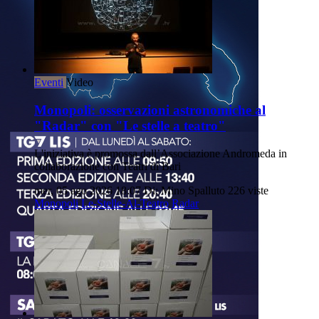
Eventi
Video
Monopoli: osservazioni astronomiche al
"Radar" con "Le stelle a teatro"
L'iniziativa è promossa dall’Associazione Andromeda in
collaborazione con Teatri di Bari
mer, 05 ago 2026 18:07
Di: Mino Spalluto
226 viste
Monopoli
Le-Stelle-Al-Teatro
Radar