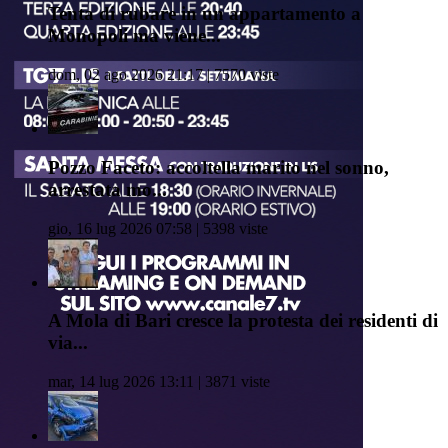
Tenta di rubare in un appartamento a
Monopoli ma viene...
dom, 02 ago 2026 21:17 | 7570 viste
Pozzo Faceto: accoltella marito nel sonno,
arrestata mo...
gio, 16 lug 2026 07:58 | 5398 viste
A Mola di Bari cresce la protesta dei residenti di
via...
mar, 14 lug 2026 13:11 | 3871 viste