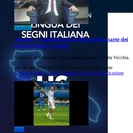
Attualità
Video
Annese: " A giorni la fine della prima parte dei
lavori a Porta Vecchia"
Il sindaco di Monopoli sulla riqualificazione di Porta Vecchia.
gio, 06 ago 2026 19:37
Di: Gianni Catucci
922 viste
Monopoli
Porta-Vecchia
Sindaco-Annese
Riqualificazione
Attualità
Sport