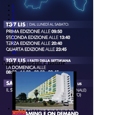
1
2
3
4
5
6
7
8
9
..
22
Aggiornamenti e notizie
Cronaca