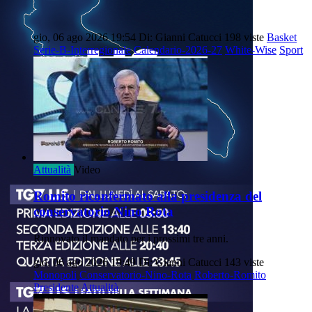
gio, 06 ago 2026 19:54
Di: Gianni Catucci
198 viste
Basket
Serie-B-Interregionale
Calendario-2026-27
White-Wise
Sport
Attualità
Video
Romito riconfermato alla presidenza del
conservatorio Nino Rota
Rinnovato il mandato per i prossimi tre anni.
gio, 06 ago 2026 19:49
Di: Gianni Catucci
143 viste
Monopoli
Conservatorio-Nino-Rota
Roberto-Romito
Presidente
Attualità