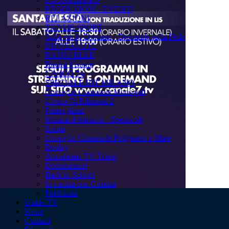
PRODUZIONI - EVENTI
RELAZIONI
TG7 LIS SPORT
Sulla via di Emmaus - Domande sulla Fede
INFOSALUTE
RADIO ELLE
Buona Visione
CIVICO 74
SPECIALE BIT MILANO
Consiglio Comunale Monopoli
Civico 74 Edizione 2
Primo piano
Musica d'Attracco - Spettacoli
Zoom
Consiglio Comunale Polignano a Mare
Replay
Accademia TV Talent
Documentari
Back to School
In cucina con Cristina
Pubblicità
Guida TV
News
Contatti