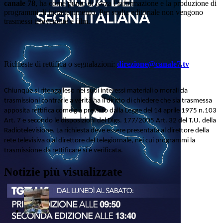
canale 78
, ha come punto di forza l'informazione e la produzione di
programmi di intrattenimento. Per scelta editoriale non vengono
trasmessi televendite e film.
Richieste di rettifica o segnalazioni:
direzione@canale7.tv
Chiunque si ritenga leso nei suoi interessi materiali o morali da
trasmissioni contrarie a verità ha il diritto di chiedere che sia trasmessa
apposita rettifica come già previsto dalla Legge del 14 aprile 1975 n.103
Art. 7 e secondo le disposizioni del Dlgs. 177/2005 Art. 32 del T.U. della
Radiotelevisione. La richiesta deve essere presentata al direttore della
rete televisiva o al direttore del telegiornale, nei cui programmi la
trasmissione da rettificare si è verificata.
Notizie più visualizzate