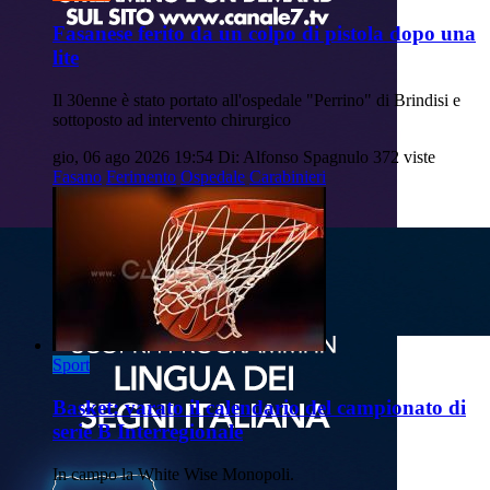
Fasanese ferito da un colpo di pistola dopo una
lite
Il 30enne è stato portato all'ospedale "Perrino" di Brindisi e
sottoposto ad intervento chirurgico
gio, 06 ago 2026 19:54
Di: Alfonso Spagnulo
372 viste
Fasano
Ferimento
Ospedale
Carabinieri
Sport
Basket: varato il calendario del campionato di
serie B Interregionale
In campo la White Wise Monopoli.