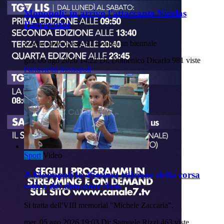
Monopoli: in arrivo l'attaccante Nicolas
Parravicini
L'attaccante classe '97 firmerà un biennale
gio, 06 ago 2026 14:22
Di: Domenico Dicarlo
981 viste
Parravicini
Monopoli
Sport
Video
A Monopoli la 45esima edizione della corsa
estiva del donatore Avis
Si tratta dell'VIII memorial "Michele Zaccaria".
mer, 05 ago 2026 19:03
Di: Samuele Rizzi
463 viste