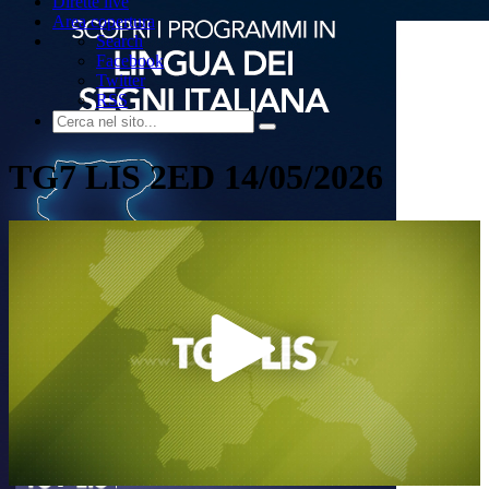
Dirette live
Area copertura
Search
Facebook
Twitter
RSS
TG7 LIS 2ED 14/05/2026
Play
Video