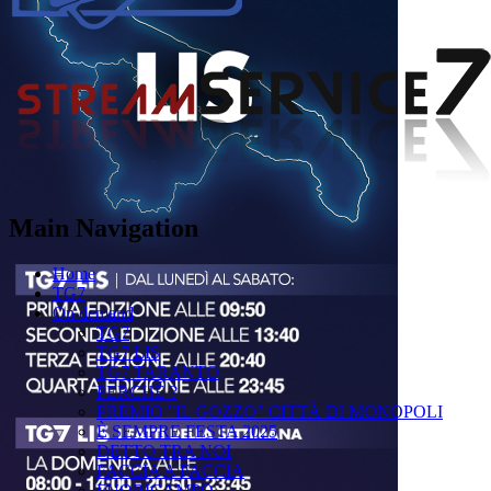
Main Navigation
Home
TG7
On demand
TG7
TG7 LIS
TG7 TARANTO
PERCHÉ ?
PREMIO "IL GOZZO" CITTÀ DI MONOPOLI
È SEMPRE FESTA 2025
DETTO TRA NOI
FACCIA A FACCIA
FUORICAMPO