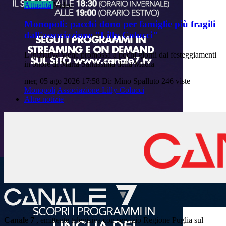
Attualità
Video
Monopoli: pacchi dono per famiglie più fragili
dall'associazione "Lilly Colucci"
L'iniziativa viene promossa a pochi giorni dai festeggiamenti
in onore di Maria Santissima della Madia
mer, 05 ago 2026 17:58
Di: Mino Spalluto
246 viste
Monopoli
Associazione-Lilly-Colucci
Altre notizie
Canale 7
, emittente televisiva con servizio Regione Puglia sul