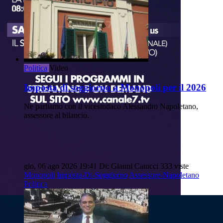
Politica
Video
Imposta di soggiorno a Monopoli per il 2026
Ne parliamo con il vicesindaco Alessandro Napoletano,
assessore al bilancio.
gio, 06 ago 2026 19:41
Di: Gianni Catucci
333 viste
Monopoli
Imposta-Di-Soggiorno
Assessore-Napoletano
Politica