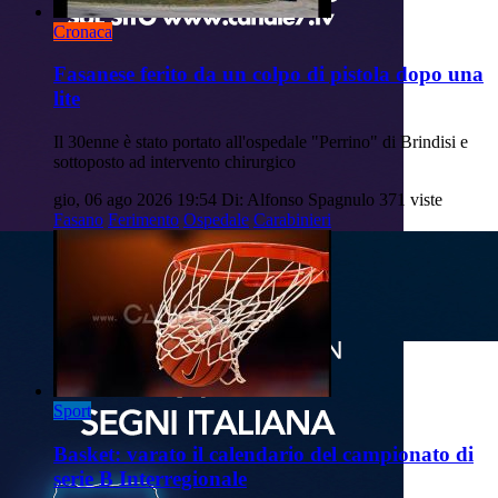
Cronaca
Fasanese ferito da un colpo di pistola dopo una
lite
Il 30enne è stato portato all'ospedale "Perrino" di Brindisi e
sottoposto ad intervento chirurgico
gio, 06 ago 2026 19:54
Di: Alfonso Spagnulo
371 viste
Fasano
Ferimento
Ospedale
Carabinieri
Sport
Basket: varato il calendario del campionato di
serie B Interregionale