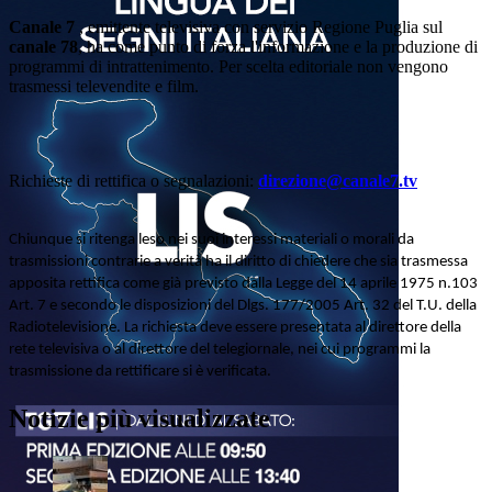
Canale 7
, emittente televisiva con servizio Regione Puglia sul
canale 78
, ha come punto di forza l'informazione e la produzione di
programmi di intrattenimento. Per scelta editoriale non vengono
trasmessi televendite e film.
Richieste di rettifica o segnalazioni:
direzione@canale7.tv
Chiunque si ritenga leso nei suoi interessi materiali o morali da
trasmissioni contrarie a verità ha il diritto di chiedere che sia trasmessa
apposita rettifica come già previsto dalla Legge del 14 aprile 1975 n.103
Art. 7 e secondo le disposizioni del Dlgs. 177/2005 Art. 32 del T.U. della
Radiotelevisione. La richiesta deve essere presentata al direttore della
rete televisiva o al direttore del telegiornale, nei cui programmi la
trasmissione da rettificare si è verificata.
Notizie più visualizzate