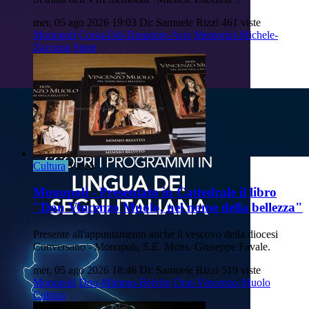
mer, 05 ago 2026 19:03
Di: Samuele Rizzi
461 viste
Monopoli
Corsa-Del-Donatore-Avis
Memorial-Michele-
Zaccaria
Sport
Cultura
Video
Monopoli - Presentato in Cattedrale il libro
"Don Vincenzo Muolo, nel nome della bellezza"
Presente all'appuntamento anche il vescovo della diocesi
Conversano - Monopoli, S.E. Mons. Giuseppe Favale.
mer, 05 ago 2026 18:46
Di: Samuele Rizzi
519 viste
Monopoli
Don-Mimmo-Belvito
Don-Vincenzo-Muolo
Cultura