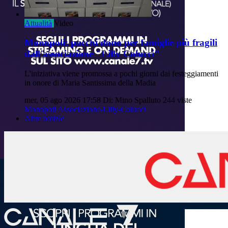
Attualità
Video
Monopoli: pacchi dono per famiglie più fragili
dall'associazione "Lilly Colucci"
L'iniziativa viene promossa a pochi giorni dai festeggiamenti
in onore di Maria Santissima della Madia
mer, 05 ago 2026 17:58
Di: Mino Spalluto
244 viste
Monopoli
Associazione-Lilly-Colucci
Altre notizie