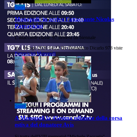
Sport
Monopoli: in arrivo l'attaccante Nicolas
Parravicini
L'attaccante classe '97 firmerà un biennale
gio, 06 ago 2026 14:22
Di: Domenico Dicarlo
978 viste
Parravicini
Monopoli
Sport
Video
A Monopoli la 45esima edizione della corsa
estiva del donatore Avis
Si tratta dell'VIII memorial "Michele Zaccaria".