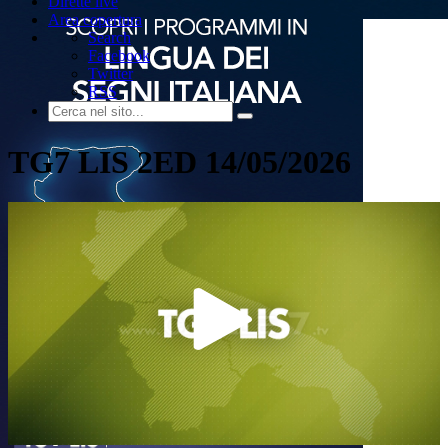
Dirette live
Area copertura
Search
Facebook
Twitter
RSS
TG7 LIS 2ED 14/05/2026
Play
Video