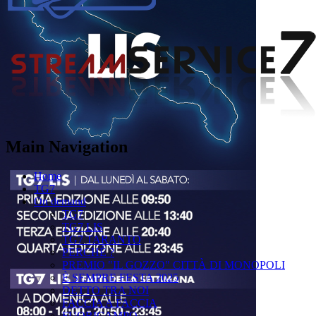
Main Navigation
Home
TG7
On demand
TG7
TG7 LIS
TG7 TARANTO
PERCHÉ ?
PREMIO "IL GOZZO" CITTÀ DI MONOPOLI
È SEMPRE FESTA 2025
DETTO TRA NOI
FACCIA A FACCIA
FUORICAMPO