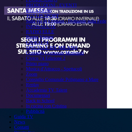
PRODUZIONI - EVENTI
RELAZIONI
TG7 LIS SPORT
Sulla via di Emmaus - Domande sulla Fede
INFOSALUTE
RADIO ELLE
Buona Visione
CIVICO 74
SPECIALE BIT MILANO
Consiglio Comunale Monopoli
Civico 74 Edizione 2
Primo piano
Musica d'Attracco - Spettacoli
Zoom
Consiglio Comunale Polignano a Mare
Replay
Accademia TV Talent
Documentari
Back to School
In cucina con Cristina
Pubblicità
Guida TV
News
Contatti