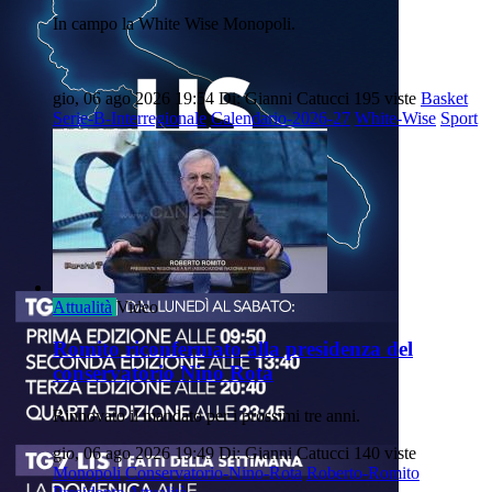
In campo la White Wise Monopoli.
gio, 06 ago 2026 19:54
Di: Gianni Catucci
195 viste
Basket
Serie-B-Interregionale
Calendario-2026-27
White-Wise
Sport
Attualità
Video
Romito riconfermato alla presidenza del
conservatorio Nino Rota
Rinnovato il mandato per i prossimi tre anni.
gio, 06 ago 2026 19:49
Di: Gianni Catucci
140 viste
Monopoli
Conservatorio-Nino-Rota
Roberto-Romito