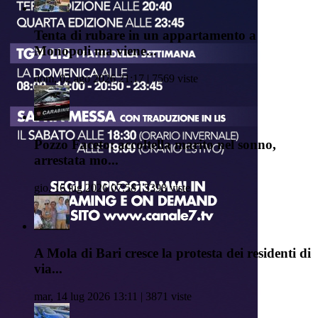
Tenta di rubare in un appartamento a
Monopoli ma viene...
dom, 02 ago 2026 21:17 | 7569 viste
Pozzo Faceto: accoltella marito nel sonno,
arrestata mo...
gio, 16 lug 2026 07:58 | 5398 viste
A Mola di Bari cresce la protesta dei residenti di
via...
mar, 14 lug 2026 13:11 | 3871 viste