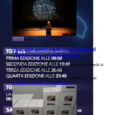
Eventi
Video
Monopoli: osservazioni astronomiche al
"Radar" con "Le stelle a teatro"
L'iniziativa è promossa dall’Associazione Andromeda in
collaborazione con Teatri di Bari
mer, 05 ago 2026 18:07
Di: Mino Spalluto
225 viste
Monopoli
Le-Stelle-Al-Teatro
Radar