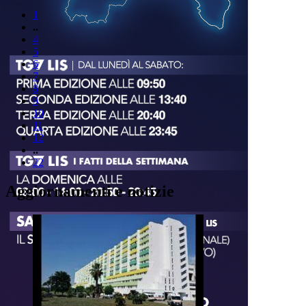
1
..
4
5
6
7
8
9
10
11
12
..
22
Aggiornamenti e notizie