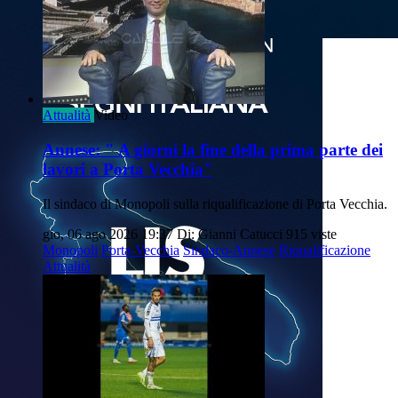
Attualità
Video
Annese: " A giorni la fine della prima parte dei
lavori a Porta Vecchia"
Il sindaco di Monopoli sulla riqualificazione di Porta Vecchia.
gio, 06 ago 2026 19:37
Di: Gianni Catucci
915 viste
Monopoli
Porta-Vecchia
Sindaco-Annese
Riqualificazione
Attualità