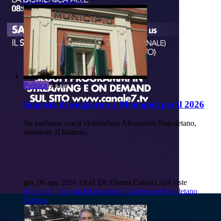
Presidente
Attualità
Politica
Video
Imposta di soggiorno a Monopoli per il 2026
Ne parliamo con il vicesindaco Alessandro Napoletano,
assessore al bilancio.
gio, 06 ago 2026 19:41
Di: Gianni Catucci
324 viste
Monopoli
Imposta-Di-Soggiorno
Assessore-Napoletano
Politica