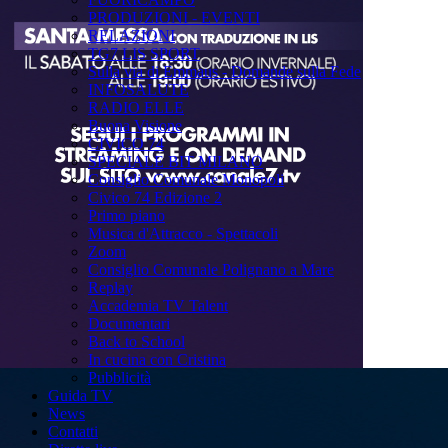
PRODUZIONI - EVENTI
RELAZIONI
TG7 LIS SPORT
Sulla via di Emmaus - Domande sulla Fede
INFOSALUTE
RADIO ELLE
Buona Visione
CIVICO 74
SPECIALE BIT MILANO
Consiglio Comunale Monopoli
Civico 74 Edizione 2
Primo piano
Musica d'Attracco - Spettacoli
Zoom
Consiglio Comunale Polignano a Mare
Replay
Accademia TV Talent
Documentari
Back to School
In cucina con Cristina
Pubblicità
Guida TV
News
Contatti