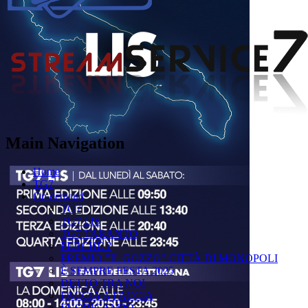
Main Navigation
Home
TG7
On demand
TG7
TG7 LIS
TG7 TARANTO
PERCHÉ ?
PREMIO "IL GOZZO" CITTÀ DI MONOPOLI
È SEMPRE FESTA 2025
DETTO TRA NOI
FACCIA A FACCIA
FUORICAMPO