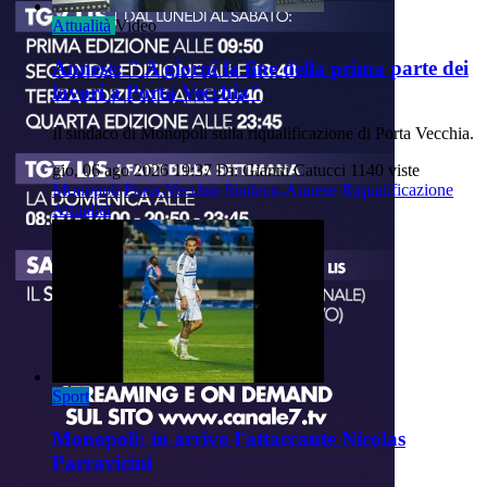
Attualità
Video
Annese: " A giorni la fine della prima parte dei
lavori a Porta Vecchia"
Il sindaco di Monopoli sulla riqualificazione di Porta Vecchia.
gio, 06 ago 2026 19:37
Di: Gianni Catucci
1140 viste
Monopoli
Porta-Vecchia
Sindaco-Annese
Riqualificazione
Attualità
Sport
Monopoli: in arrivo l'attaccante Nicolas
Parravicini