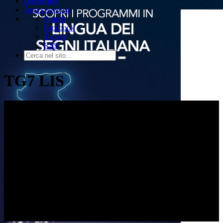
Dirette live
Area copertura
Search
Facebook
Twitter
RSS
TG7 LIS