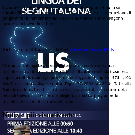
Canale 7
, emittente televisiva con servizio Regione Puglia sul
canale 78
, ha come punto di forza l'informazione e la produzione di
programmi di intrattenimento. Per scelta editoriale non vengono
trasmessi televendite e film.
Richieste di rettifica o segnalazioni:
direzione@canale7.tv
Chiunque si ritenga leso nei suoi interessi materiali o morali da
trasmissioni contrarie a verità ha il diritto di chiedere che sia trasmessa
apposita rettifica come già previsto dalla Legge del 14 aprile 1975 n.103
Art. 7 e secondo le disposizioni del Dlgs. 177/2005 Art. 32 del T.U. della
Radiotelevisione. La richiesta deve essere presentata al direttore della
rete televisiva o al direttore del telegiornale, nei cui programmi la
trasmissione da rettificare si è verificata.
Notizie più visualizzate