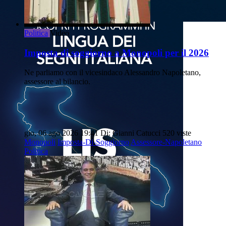
Politica
Video
Imposta di soggiorno a Monopoli per il 2026
Ne parliamo con il vicesindaco Alessandro Napoletano,
assessore al bilancio.
gio, 06 ago 2026 19:41
Di: Gianni Catucci
520 viste
Monopoli
Imposta-Di-Soggiorno
Assessore-Napoletano
Politica