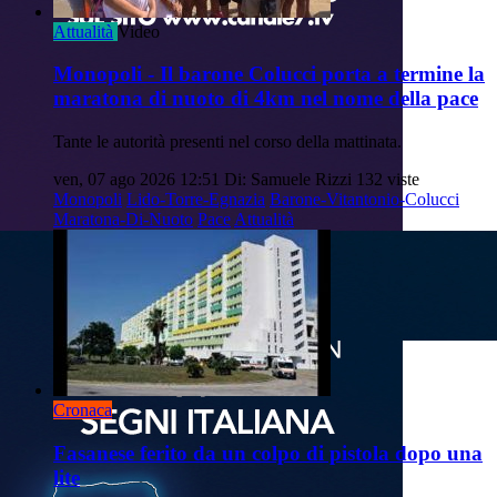
Attualità
Video
Monopoli - Il barone Colucci porta a termine la
maratona di nuoto di 4km nel nome della pace
Tante le autorità presenti nel corso della mattinata.
ven, 07 ago 2026 12:51
Di: Samuele Rizzi
132 viste
Monopoli
Lido-Torre-Egnazia
Barone-Vitantonio-Colucci
Maratona-Di-Nuoto
Pace
Attualità
Cronaca
Fasanese ferito da un colpo di pistola dopo una
lite