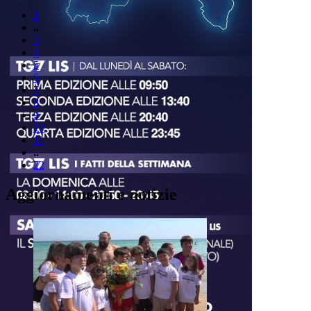
1
..
3
4
5
6
7
8
9
10
11
..
22
Aggiornamenti e notizie