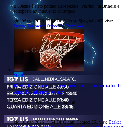
Il 30enne è stato portato all'ospedale "Perrino" di Brindisi e
sottoposto ad intervento chirurgico
gio, 06 ago 2026 19:54
Di: Alfonso Spagnulo
407 viste
Fasano
Ferimento
Ospedale
Carabinieri
Sport
Basket: varato il calendario del campionato di
serie B Interregionale
In campo la White Wise Monopoli.
gio, 06 ago 2026 19:54
Di: Gianni Catucci
251 viste
Basket