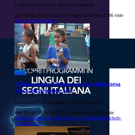
L'attaccante classe '97 firmerà un biennale
gio, 06 ago 2026 14:22
Di: Domenico Dicarlo
1086 viste
Parravicini
Monopoli
Sport
Video
A Monopoli la 45esima edizione della corsa
estiva del donatore Avis
Si tratta dell'VIII memorial "Michele Zaccaria".
mer, 05 ago 2026 19:03
Di: Samuele Rizzi
506 viste
Monopoli
Corsa-Del-Donatore-Avis
Memorial-Michele-
Zaccaria
Sport