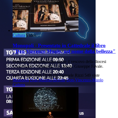
Cultura
Video
Monopoli - Presentato in Cattedrale il libro
"Don Vincenzo Muolo, nel nome della bellezza"
Presente all'appuntamento anche il vescovo della diocesi
Conversano - Monopoli, S.E. Mons. Giuseppe Favale.
mer, 05 ago 2026 18:46
Di: Samuele Rizzi
549 viste
Monopoli
Don-Mimmo-Belvito
Don-Vincenzo-Muolo
Cultura