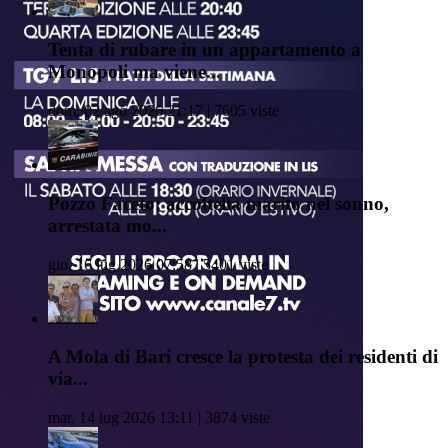
Tenta di rubare in un appartamento a
Monopoli ma viene...
dom, 02 ago 2026 21:17 | 7605 viste
Pozzo Faceto: accoltella marito nel sonno,
arrestata mo...
gio, 16 lug 2026 07:58 | 5401 viste
A Mola di Bari cresce la protesta dei residenti di
via...
mar, 14 lug 2026 13:11 | 3874 viste