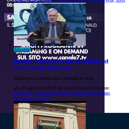
Serie-B-Interregionale
Calendario-2026-27
White-Wise
Sport
Attualità
Video
Romito riconfermato alla presidenza del
conservatorio Nino Rota
Rinnovato il mandato per i prossimi tre anni.
gio, 06 ago 2026 19:49
Di: Gianni Catucci
156 viste
Monopoli
Conservatorio-Nino-Rota
Roberto-Romito
Presidente
Attualità