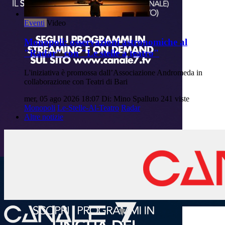
Eventi
Video
Monopoli: osservazioni astronomiche al
"Radar" con "Le stelle a teatro"
L'iniziativa è promossa dall’Associazione Andromeda in
collaborazione con Teatri di Bari
mer, 05 ago 2026 18:07
Di: Mino Spalluto
241 viste
Monopoli
Le-Stelle-Al-Teatro
Radar
Altre notizie