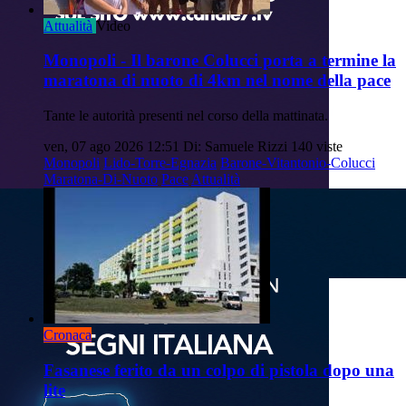
Attualità
Video
Monopoli - Il barone Colucci porta a termine la
maratona di nuoto di 4km nel nome della pace
Tante le autorità presenti nel corso della mattinata.
ven, 07 ago 2026 12:51
Di: Samuele Rizzi
140 viste
Monopoli
Lido-Torre-Egnazia
Barone-Vitantonio-Colucci
Maratona-Di-Nuoto
Pace
Attualità
Cronaca
Fasanese ferito da un colpo di pistola dopo una
lite