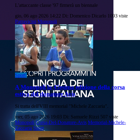
L'attaccante classe '97 firmerà un biennale
gio, 06 ago 2026 14:22
Di: Domenico Dicarlo
1093 viste
Parravicini
Monopoli
Sport
Video
A Monopoli la 45esima edizione della corsa
estiva del donatore Avis
Si tratta dell'VIII memorial "Michele Zaccaria".
mer, 05 ago 2026 19:03
Di: Samuele Rizzi
507 viste
Monopoli
Corsa-Del-Donatore-Avis
Memorial-Michele-
Zaccaria
Sport