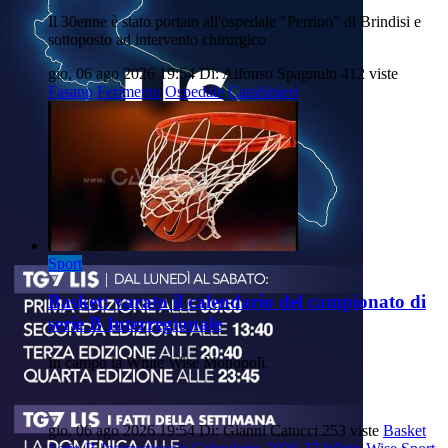
Il 30enne è stato portato all'ospedale "Perrino" di Brindisi e
sottoposto ad intervento chirurgico
gio, 06 ago 2026 19:54
Di: Alfonso Spagnulo
412 viste
Fasano
Ferimento
Ospedale
Carabinieri
Sport
Basket: varato il calendario del campionato di
serie B Interregionale
In campo la White Wise Monopoli.
gio, 06 ago 2026 19:54
Di: Gianni Catucci
253 viste
Basket