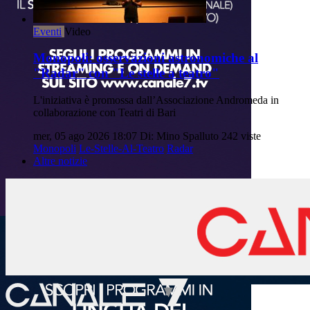
Eventi
Video
Monopoli: osservazioni astronomiche al
"Radar" con "Le stelle a teatro"
L'iniziativa è promossa dall’Associazione Andromeda in
collaborazione con Teatri di Bari
mer, 05 ago 2026 18:07
Di: Mino Spalluto
242 viste
Monopoli
Le-Stelle-Al-Teatro
Radar
Altre notizie