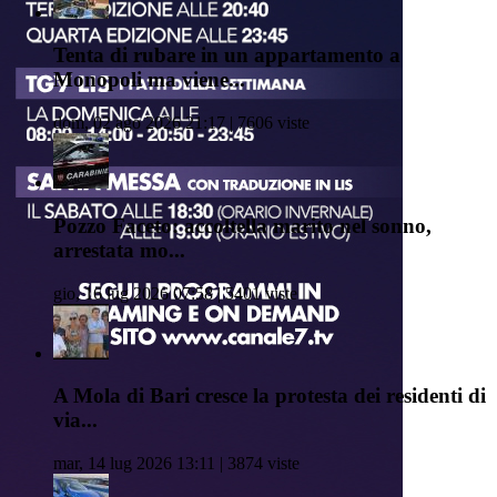
Tenta di rubare in un appartamento a
Monopoli ma viene...
dom, 02 ago 2026 21:17 | 7606 viste
Pozzo Faceto: accoltella marito nel sonno,
arrestata mo...
gio, 16 lug 2026 07:58 | 5401 viste
A Mola di Bari cresce la protesta dei residenti di
via...
mar, 14 lug 2026 13:11 | 3874 viste