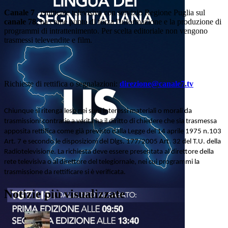
Canale 7
, emittente televisiva con servizio Regione Puglia sul
canale 78
, ha come punto di forza l'informazione e la produzione di
programmi di intrattenimento. Per scelta editoriale non vengono
trasmessi televendite e film.
Richieste di rettifica o segnalazioni:
direzione@canale7.tv
Chiunque si ritenga leso nei suoi interessi materiali o morali da
trasmissioni contrarie a verità ha il diritto di chiedere che sia trasmessa
apposita rettifica come già previsto dalla Legge del 14 aprile 1975 n.103
Art. 7 e secondo le disposizioni del Dlgs. 177/2005 Art. 32 del T.U. della
Radiotelevisione. La richiesta deve essere presentata al direttore della
rete televisiva o al direttore del telegiornale, nei cui programmi la
trasmissione da rettificare si è verificata.
Notizie più visualizzate