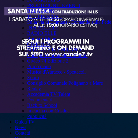
PRODUZIONI - EVENTI
RELAZIONI
TG7 LIS SPORT
Sulla via di Emmaus - Domande sulla Fede
INFOSALUTE
RADIO ELLE
Buona Visione
CIVICO 74
SPECIALE BIT MILANO
Consiglio Comunale Monopoli
Civico 74 Edizione 2
Primo piano
Musica d'Attracco - Spettacoli
Zoom
Consiglio Comunale Polignano a Mare
Replay
Accademia TV Talent
Documentari
Back to School
In cucina con Cristina
Pubblicità
Guida TV
News
Contatti