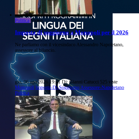
Politica
Video
Imposta di soggiorno a Monopoli per il 2026
Ne parliamo con il vicesindaco Alessandro Napoletano,
assessore al bilancio.
gio, 06 ago 2026 19:41
Di: Gianni Catucci
525 viste
Monopoli
Imposta-Di-Soggiorno
Assessore-Napoletano
Politica