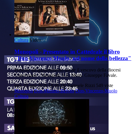
Cultura
Video
Monopoli - Presentato in Cattedrale il libro
"Don Vincenzo Muolo, nel nome della bellezza"
Presente all'appuntamento anche il vescovo della diocesi
Conversano - Monopoli, S.E. Mons. Giuseppe Favale.
mer, 05 ago 2026 18:46
Di: Samuele Rizzi
549 viste
Monopoli
Don-Mimmo-Belvito
Don-Vincenzo-Muolo
Cultura