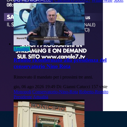
Serie-B-Interregionale
Calendario-2026-27
White-Wise
Sport
Attualità
Video
Romito riconfermato alla presidenza del
conservatorio Nino Rota
Rinnovato il mandato per i prossimi tre anni.
gio, 06 ago 2026 19:49
Di: Gianni Catucci
157 viste
Monopoli
Conservatorio-Nino-Rota
Roberto-Romito
Presidente
Attualità