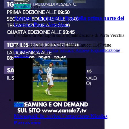
Attualità
Video
Annese: " A giorni la fine della prima parte dei
lavori a Porta Vecchia"
Il sindaco di Monopoli sulla riqualificazione di Porta Vecchia.
gio, 06 ago 2026 19:37
Di: Gianni Catucci
1147 viste
Monopoli
Porta-Vecchia
Sindaco-Annese
Riqualificazione
Attualità
Sport
Monopoli: in arrivo l'attaccante Nicolas
Parravicini