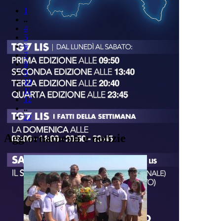
1
..
4
5
6
7
8
9
10
11
12
..
22
Aggiornamenti e notizie