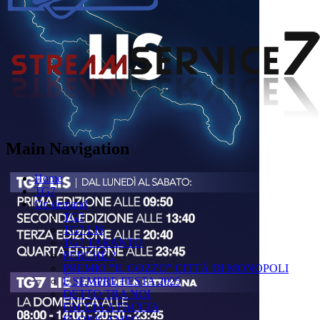
Main Navigation
Home
TG7
On demand
TG7
TG7 LIS
TG7 TARANTO
PERCHÉ ?
PREMIO "IL GOZZO" CITTÀ DI MONOPOLI
È SEMPRE FESTA 2025
DETTO TRA NOI
FACCIA A FACCIA
FUORICAMPO