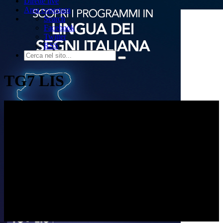
Dirette live
Area copertura
Search
Facebook
Twitter
RSS
TG7 LIS