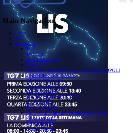
Main Navigation
Home
TG7
On demand
TG7
TG7 LIS
TG7 TARANTO
PERCHÉ ?
PREMIO "IL GOZZO" CITTÀ DI MONOPOLI
È SEMPRE FESTA 2025
DETTO TRA NOI
FACCIA A FACCIA
FUORICAMPO
PRODUZIONI - EVENTI
RELAZIONI
TG7 LIS SPORT
Sulla via di Emmaus - Domande sulla Fede
INFOSALUTE
RADIO ELLE
Buona Visione