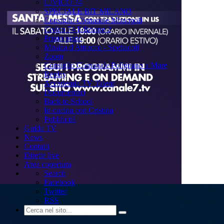
CIVICO 74
SPECIALE BIT MILANO
Consiglio Comunale Monopoli
Civico 74 Edizione 2
Primo piano
Musica d'Attracco - Spettacoli
Zoom
Consiglio Comunale Polignano a Mare
Replay
Accademia TV Talent
Documentari
Back to School
In cucina con Cristina
Pubblicità
Guida TV
News
Contatti
Dirette live
Area copertura
Search
Facebook
Twitter
RSS