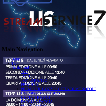
Main Navigation
Home
TG7
On demand
TG7
TG7 LIS
TG7 TARANTO
PERCHÉ ?
PREMIO "IL GOZZO" CITTÀ DI MONOPOLI
È SEMPRE FESTA 2025
DETTO TRA NOI
FACCIA A FACCIA
FUORICAMPO