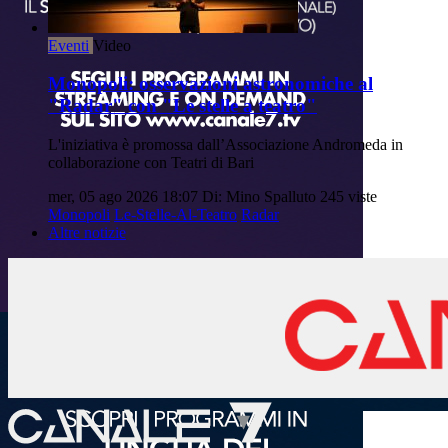
Eventi
Video
Monopoli: osservazioni astronomiche al
"Radar" con "Le stelle a teatro"
L'iniziativa è promossa dall’Associazione Andromeda in
collaborazione con Teatri di Bari
mer, 05 ago 2026 18:07
Di: Mino Spalluto
245 viste
Monopoli
Le-Stelle-Al-Teatro
Radar
Altre notizie