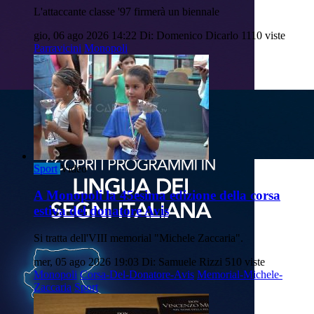
L'attaccante classe '97 firmerà un biennale
gio, 06 ago 2026 14:22
Di: Domenico Dicarlo
1110 viste
Parravicini
Monopoli
Sport
Video
A Monopoli la 45esima edizione della corsa
estiva del donatore Avis
Si tratta dell'VIII memorial "Michele Zaccaria".
mer, 05 ago 2026 19:03
Di: Samuele Rizzi
510 viste
Monopoli
Corsa-Del-Donatore-Avis
Memorial-Michele-
Zaccaria
Sport