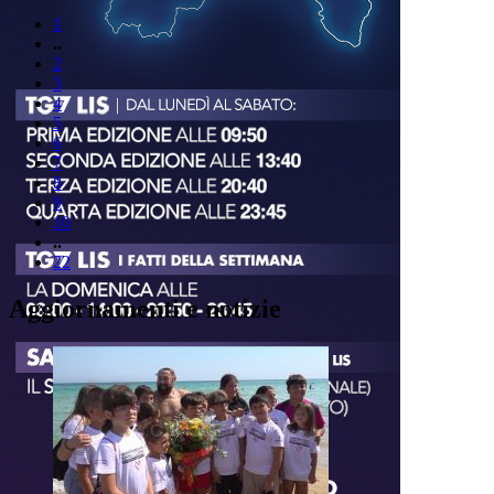
1
..
2
3
4
5
6
7
8
9
10
..
22
Aggiornamenti e notizie