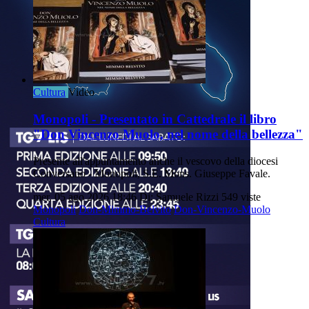
Cultura
Video
Monopoli - Presentato in Cattedrale il libro
"Don Vincenzo Muolo, nel nome della bellezza"
Presente all'appuntamento anche il vescovo della diocesi
Conversano - Monopoli, S.E. Mons. Giuseppe Favale.
mer, 05 ago 2026 18:46
Di: Samuele Rizzi
549 viste
Monopoli
Don-Mimmo-Belvito
Don-Vincenzo-Muolo
Cultura