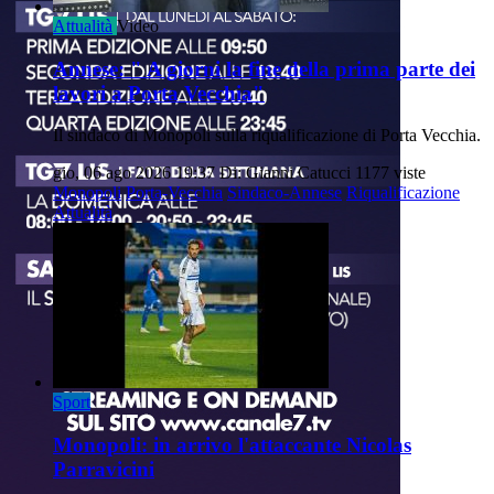
Attualità
Video
Annese: " A giorni la fine della prima parte dei
lavori a Porta Vecchia"
Il sindaco di Monopoli sulla riqualificazione di Porta Vecchia.
gio, 06 ago 2026 19:37
Di: Gianni Catucci
1177 viste
Monopoli
Porta-Vecchia
Sindaco-Annese
Riqualificazione
Attualità
Sport
Monopoli: in arrivo l'attaccante Nicolas
Parravicini