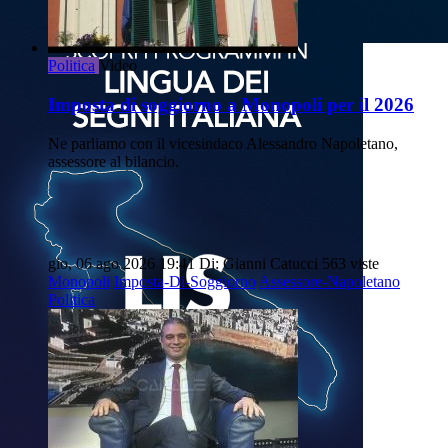
Politica
Video
Imposta di soggiorno a Monopoli per il 2026
Ne parliamo con il vicesindaco Alessandro Napoletano,
assessore al bilancio.
gio, 06 ago 2026 19:41
Di: Gianni Catucci
563 viste
Monopoli
Imposta-Di-Soggiorno
Assessore-Napoletano
Politica