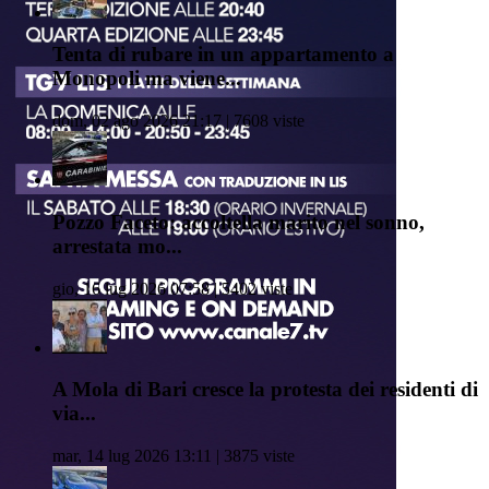
Tenta di rubare in un appartamento a
Monopoli ma viene...
dom, 02 ago 2026 21:17 | 7608 viste
Pozzo Faceto: accoltella marito nel sonno,
arrestata mo...
gio, 16 lug 2026 07:58 | 5402 viste
A Mola di Bari cresce la protesta dei residenti di
via...
mar, 14 lug 2026 13:11 | 3875 viste