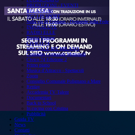
PRODUZIONI - EVENTI
RELAZIONI
TG7 LIS SPORT
Sulla via di Emmaus - Domande sulla Fede
INFOSALUTE
RADIO ELLE
Buona Visione
CIVICO 74
SPECIALE BIT MILANO
Consiglio Comunale Monopoli
Civico 74 Edizione 2
Primo piano
Musica d'Attracco - Spettacoli
Zoom
Consiglio Comunale Polignano a Mare
Replay
Accademia TV Talent
Documentari
Back to School
In cucina con Cristina
Pubblicità
Guida TV
News
Contatti