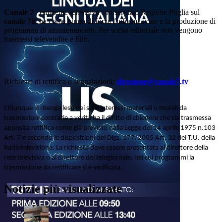
Canale 7
, emittente televisiva con servizio Regione Puglia sul
canale 78
, ha come punto di forza l'informazione e la produzione di
programmi di intrattenimento. Per scelta editoriale non vengono
trasmessi televendite e film.
Richieste di rettifica o segnalazioni:
direzione@canale7.tv
Chiunque si ritenga leso nei suoi interessi materiali o morali da
trasmissioni contrarie a verità ha il diritto di chiedere che sia trasmessa
apposita rettifica come già previsto dalla Legge del 14 aprile 1975 n.103
Art. 7 e secondo le disposizioni del Dlgs. 177/2005 Art. 32 del T.U. della
Radiotelevisione. La richiesta deve essere presentata al direttore della
rete televisiva o al direttore del telegiornale, nei cui programmi la
trasmissione da rettificare si è verificata.
Notizie più visualizzate