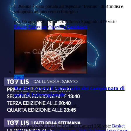
Il 30enne è stato portato all'ospedale "Perrino" di Brindisi e
sottoposto ad intervento chirurgico
gio, 06 ago 2026 19:54
Di: Alfonso Spagnulo
419 viste
Fasano
Ferimento
Ospedale
Carabinieri
Sport
Basket: varato il calendario del campionato di
serie B Interregionale
In campo la White Wise Monopoli.
gio, 06 ago 2026 19:54
Di: Gianni Catucci
260 viste
Basket