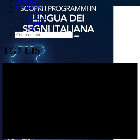
Dirette live
Area copertura
Search
Facebook
Twitter
RSS
TG7 LIS