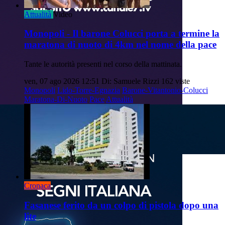
Attualità
Video
Monopoli - Il barone Colucci porta a termine la
maratona di nuoto di 4km nel nome della pace
Tante le autorità presenti nel corso della mattinata.
ven, 07 ago 2026 12:51
Di: Samuele Rizzi
162 viste
Monopoli
Lido-Torre-Egnazia
Barone-Vitantonio-Colucci
Maratona-Di-Nuoto
Pace
Attualità
Cronaca
Fasanese ferito da un colpo di pistola dopo una
lite