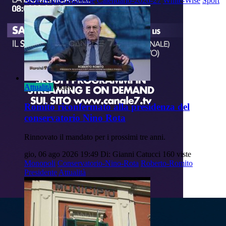
Serie-B-Interregionale
Calendario-2026-27
White-Wise
Sport
Attualità
Video
Romito riconfermato alla presidenza del
conservatorio Nino Rota
Rinnovato il mandato per i prossimi tre anni.
gio, 06 ago 2026 19:49
Di: Gianni Catucci
160 viste
Monopoli
Conservatorio-Nino-Rota
Roberto-Romito
Presidente
Attualità