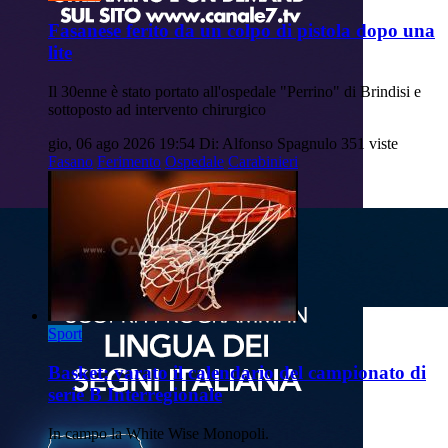
Fasanese ferito da un colpo di pistola dopo una
lite
Il 30enne è stato portato all'ospedale "Perrino" di Brindisi e
sottoposto ad intervento chirurgico
gio, 06 ago 2026 19:54
Di: Alfonso Spagnulo
351 viste
Fasano
Ferimento
Ospedale
Carabinieri
Sport
Basket: varato il calendario del campionato di
serie B Interregionale
In campo la White Wise Monopoli.