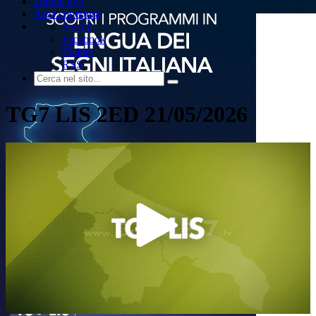
Dirette live
Area copertura
Search
Facebook
Twitter
RSS
TG7 LIS 2ED 21/05/2026
Play
Video