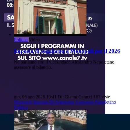
Politica
Video
Imposta di soggiorno a Monopoli per il 2026
Ne parliamo con il vicesindaco Alessandro Napoletano,
assessore al bilancio.
gio, 06 ago 2026 19:41
Di: Gianni Catucci
167 viste
Monopoli
Imposta-Di-Soggiorno
Assessore-Napoletano
Politica