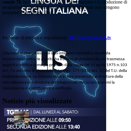
canale 78
, ha come punto di forza l'informazione e la produzione di
programmi di intrattenimento. Per scelta editoriale non vengono
trasmessi televendite e film.
Richieste di rettifica o segnalazioni:
direzione@canale7.tv
Chiunque si ritenga leso nei suoi interessi materiali o morali da
trasmissioni contrarie a verità ha il diritto di chiedere che sia trasmessa
apposita rettifica come già previsto dalla Legge del 14 aprile 1975 n.103
Art. 7 e secondo le disposizioni del Dlgs. 177/2005 Art. 32 del T.U. della
Radiotelevisione. La richiesta deve essere presentata al direttore della
rete televisiva o al direttore del telegiornale, nei cui programmi la
trasmissione da rettificare si è verificata.
Notizie più visualizzate