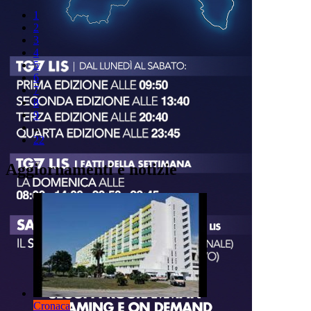
1
2
3
4
5
6
7
8
9
..
22
Aggiornamenti e notizie
Cronaca