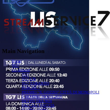
Main Navigation
Home
TG7
On demand
TG7
TG7 LIS
TG7 TARANTO
PERCHÉ ?
PREMIO "IL GOZZO" CITTÀ DI MONOPOLI
È SEMPRE FESTA 2025
DETTO TRA NOI
FACCIA A FACCIA
FUORICAMPO