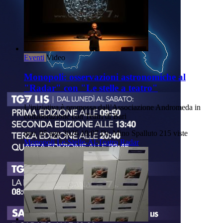
Eventi
Video
Monopoli: osservazioni astronomiche al
"Radar" con "Le stelle a teatro"
L'iniziativa è promossa dall’Associazione Andromeda in
collaborazione con Teatri di Bari
mer, 05 ago 2026 18:07
Di: Mino Spalluto
215 viste
Monopoli
Le-Stelle-Al-Teatro
Radar