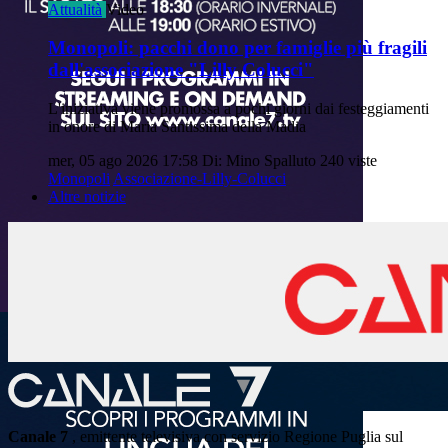
Attualità
Video
Monopoli: pacchi dono per famiglie più fragili
dall'associazione "Lilly Colucci"
L'iniziativa viene promossa a pochi giorni dai festeggiamenti
in onore di Maria Santissima della Madia
mer, 05 ago 2026 17:58
Di: Mino Spalluto
240 viste
Monopoli
Associazione-Lilly-Colucci
Altre notizie
Canale 7
, emittente televisiva con servizio Regione Puglia sul