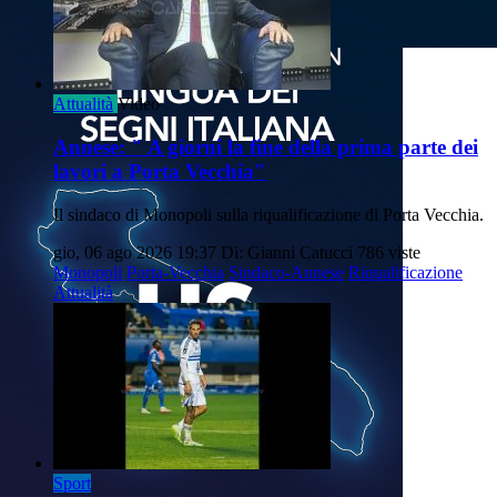
Attualità
Video
Annese: " A giorni la fine della prima parte dei
lavori a Porta Vecchia"
Il sindaco di Monopoli sulla riqualificazione di Porta Vecchia.
gio, 06 ago 2026 19:37
Di: Gianni Catucci
786 viste
Monopoli
Porta-Vecchia
Sindaco-Annese
Riqualificazione
Attualità
Sport