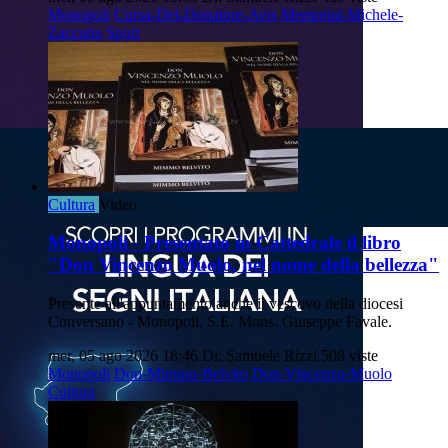
Monopoli
Corsa-Del-Donatore-Avis
Memorial-Michele-
Zaccaria
Sport
Cultura
Video
Monopoli - Presentato in Cattedrale il libro
"Don Vincenzo Muolo, nel nome della bellezza"
Presente all'appuntamento anche il vescovo della diocesi
Conversano - Monopoli, S.E. Mons. Giuseppe Favale.
mer, 05 ago 2026 18:46
Di: Samuele Rizzi
508 viste
Monopoli
Don-Mimmo-Belvito
Don-Vincenzo-Muolo
Cultura