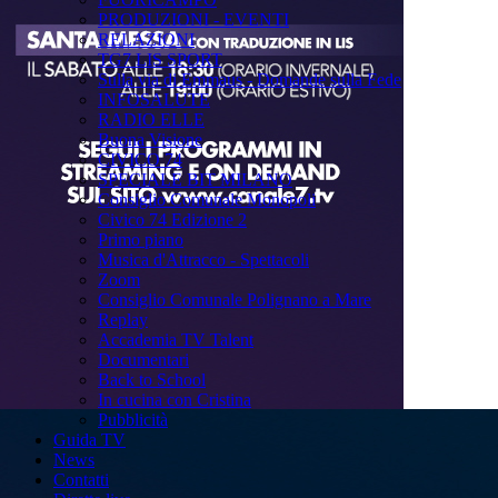
PRODUZIONI - EVENTI
RELAZIONI
TG7 LIS SPORT
Sulla via di Emmaus - Domande sulla Fede
INFOSALUTE
RADIO ELLE
Buona Visione
CIVICO 74
SPECIALE BIT MILANO
Consiglio Comunale Monopoli
Civico 74 Edizione 2
Primo piano
Musica d'Attracco - Spettacoli
Zoom
Consiglio Comunale Polignano a Mare
Replay
Accademia TV Talent
Documentari
Back to School
In cucina con Cristina
Pubblicità
Guida TV
News
Contatti