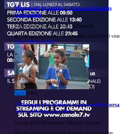
Monopoli: in arrivo l'attaccante Nicolas
Parravicini
L'attaccante classe '97 firmerà un biennale
gio, 06 ago 2026 14:22
Di: Domenico Dicarlo
930 viste
Parravicini
Monopoli
Sport
Video
A Monopoli la 45esima edizione della corsa
estiva del donatore Avis
Si tratta dell'VIII memorial "Michele Zaccaria".
mer, 05 ago 2026 19:03
Di: Samuele Rizzi
439 viste