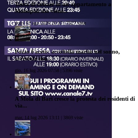
Tenta di rubare in un appartamento a
Monopoli ma viene...
dom, 02 ago 2026 21:17 | 7527 viste
Pozzo Faceto: accoltella marito nel sonno,
arrestata mo...
gio, 16 lug 2026 07:58 | 5396 viste
A Mola di Bari cresce la protesta dei residenti di
via...
mar, 14 lug 2026 13:11 | 3869 viste