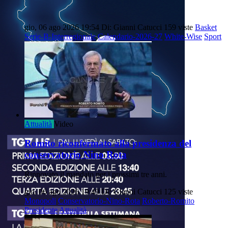
gio, 06 ago 2026 19:54
Di: Gianni Catucci
159 viste
Basket
Serie-B-Interregionale
Calendario-2026-27
White-Wise
Sport
Attualità
Video
Romito riconfermato alla presidenza del
conservatorio Nino Rota
Rinnovato il mandato per i prossimi tre anni.
gio, 06 ago 2026 19:49
Di: Gianni Catucci
125 viste
Monopoli
Conservatorio-Nino-Rota
Roberto-Romito
Presidente
Attualità