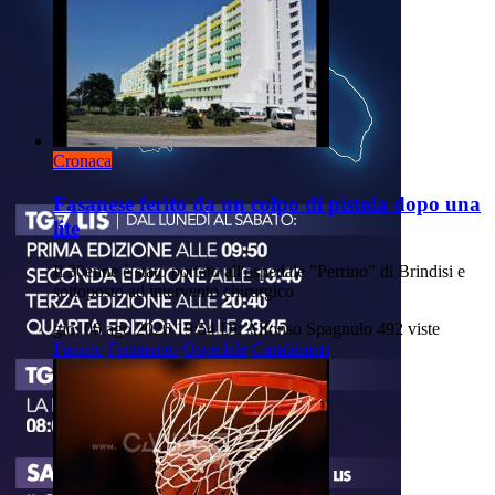
Cronaca
Fasanese ferito da un colpo di pistola dopo una
lite
Il 30enne è stato portato all'ospedale "Perrino" di Brindisi e
sottoposto ad intervento chirurgico
gio, 06 ago 2026 19:54
Di: Alfonso Spagnulo
492 viste
Fasano
Ferimento
Ospedale
Carabinieri