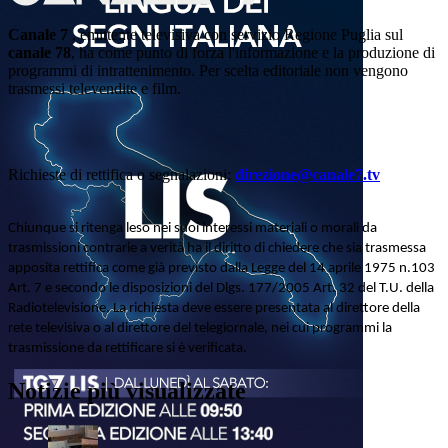
Canale 7
, emittente televisiva con servizio Regione Puglia sul
canale 78
, ha come punto di forza l'informazione e la produzione di
programmi di intrattenimento. Per scelta editoriale non vengono
trasmessi televendite e film.
Richieste di rettifica o segnalazioni:
direzione@canale7.tv
Chiunque si ritenga leso nei suoi interessi materiali o morali da
trasmissioni contrarie a verità ha il diritto di chiedere che sia trasmessa
apposita rettifica come già previsto dalla Legge del 14 aprile 1975 n.103
Art. 7 e secondo le disposizioni del Dlgs. 177/2005 Art. 32 del T.U. della
Radiotelevisione. La richiesta deve essere presentata al direttore della
rete televisiva o al direttore del telegiornale, nei cui programmi la
trasmissione da rettificare si è verificata.
Notizie più visualizzate