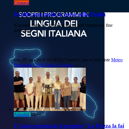
Cronaca
Il caldo non molla la presa sulla Puglia
Il quadro meteo si conferma anche nell’imminente fine
settimana.
ven, 07 ago 2026 19:38
Di: Gianni Catucci
250 viste
Meteo
Previsioni
Caldo
Puglia
Cronaca
Attualità
Video
E’ stato presentato il progetto “La Piazza la fai