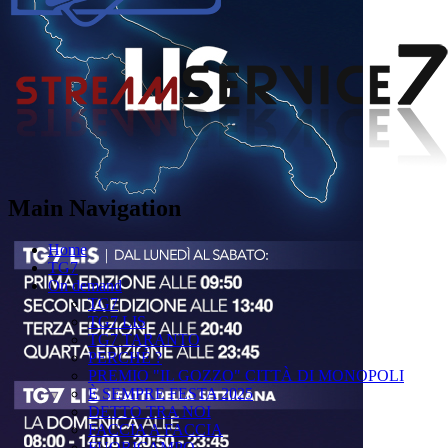
Main Navigation
Home
TG7
On demand
TG7
TG7 LIS
TG7 TARANTO
PERCHÉ ?
PREMIO "IL GOZZO" CITTÀ DI MONOPOLI
È SEMPRE FESTA 2025
DETTO TRA NOI
FACCIA A FACCIA
FUORICAMPO