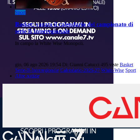
Sport
Basket: varato il calendario del campionato di
serie B Interregionale
In campo la White Wise Monopoli.
gio, 06 ago 2026 19:54
Di: Gianni Catucci
495 viste
Basket
Serie-B-Interregionale
Calendario-2026-27
White-Wise
Sport
Altre notizie