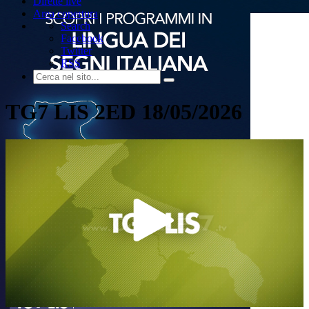
Dirette live
Area copertura
Search
Facebook
Twitter
RSS
TG7 LIS 2ED 18/05/2026
Play
Video