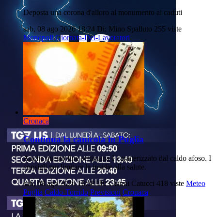
Deposta una corona d'alloro al monumento ai caduti
sab, 08 ago 2026 18:24
Di: Mino Spalluto
255 viste
Monopoli
Giornata-Dei-Lavoratori
Cronaca
Continua la canicola in Puglia
Anche questo fine settimana è caratterizzato dal caldo afoso. I
consigli per limitare le insidie alla salute.
sab, 08 ago 2026 16:38
Di: Gianni Catucci
418 viste
Meteo
Puglia
Caldo-Torrido
Previsioni
Cronaca