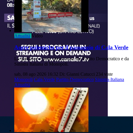
Attualità
Video
Aspre polemiche per il passaggio di Cala Verde
La questione è stata attenzionata dal Partito Democratico e da
Sinistra Italiana di Monopoli.
sab, 08 ago 2026 16:32
Di: Gianni Catucci
234 viste
Monopoli
Cala-Verde
Partito-Democratico
Sinistra-Italiana
Attualità