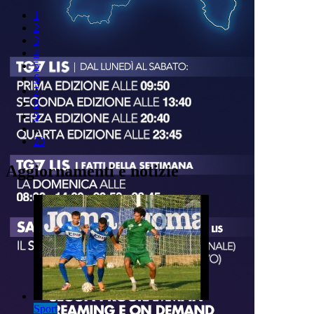
1
2
3
4
5
6
7
8
9
..
23
Aggiornamenti e notizie
Sport