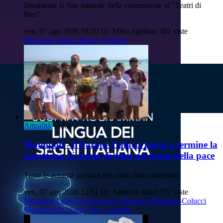
Imminente la fine naturale della concessione ai "Teatri di
Bari"
ven, 07 ago 2026 18:30
Di: Mino Spalluto
301 viste
Monopoli
Teatro-Radar
Gestione
Attualità
Video
Monopoli - Il barone Colucci porta a termine la
maratona di nuoto di 4km nel nome della pace
Tante le autorità presenti nel corso della mattinata.
ven, 07 ago 2026 12:51
Di: Samuele Rizzi
372 viste
Monopoli
Lido-Torre-Egnazia
Barone-Vitantonio-Colucci
Maratona-Di-Nuoto
Pace
Attualità