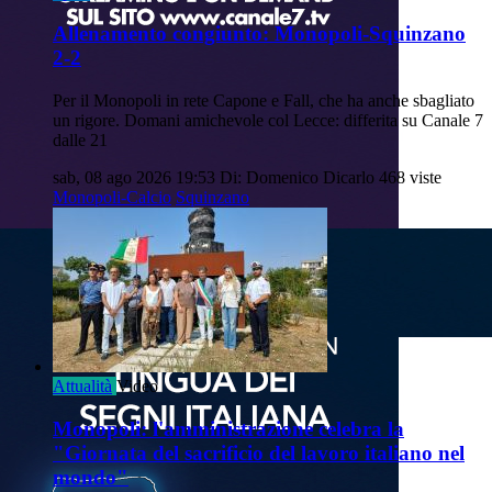
Allenamento congiunto: Monopoli-Squinzano
2-2
Per il Monopoli in rete Capone e Fall, che ha anche sbagliato
un rigore. Domani amichevole col Lecce: differita su Canale 7
dalle 21
sab, 08 ago 2026 19:53
Di: Domenico Dicarlo
468 viste
Monopoli-Calcio
Squinzano
Attualità
Video
Monopoli: l'amministrazione celebra la
"Giornata del sacrificio del lavoro italiano nel
mondo"