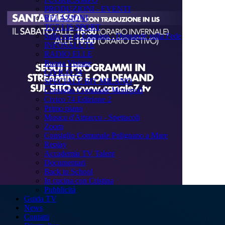
PRODUZIONI - EVENTI
RELAZIONI
TG7 LIS SPORT
Sulla via di Emmaus - Domande sulla Fede
INFOSALUTE
RADIO ELLE
Buona Visione
CIVICO 74
SPECIALE BIT MILANO
Consiglio Comunale Monopoli
Civico 74 Edizione 2
Primo piano
Musica d'Attracco - Spettacoli
Zoom
Consiglio Comunale Polignano a Mare
Replay
Accademia TV Talent
Documentari
Back to School
In cucina con Cristina
Pubblicità
Guida TV
News
Contatti