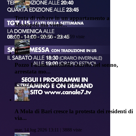
Tenta di rubare in un appartamento a
Monopoli ma viene...
dom, 02 ago 2026 21:17 | 7659 viste
Pozzo Faceto: accoltella marito nel sonno,
arrestata mo...
gio, 16 lug 2026 07:58 | 5488 viste
A Mola di Bari cresce la protesta dei residenti di
via...
mar, 14 lug 2026 13:11 | 3888 viste