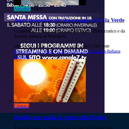
Attualità
Video
Aspre polemiche per il passaggio di Cala Verde
La questione è stata attenzionata dal Partito Democratico e da
Sinistra Italiana di Monopoli.
sab, 08 ago 2026 16:32
Di: Gianni Catucci
192 viste
Monopoli
Cala-Verde
Partito-Democratico
Sinistra-Italiana
Attualità
Cronaca
Il caldo non molla la presa sulla Puglia
Il quadro meteo si conferma anche nell’imminente fine