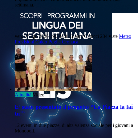
settimana.
ven, 07 ago 2026 19:38
Di: Gianni Catucci
234 viste
Meteo
Previsioni
Caldo
Puglia
Cronaca
Attualità
Video
E’ stato presentato il progetto “La Piazza la fai
tu!”
12 eventi in due piazze, di alta valenza sociale per i giovani a
Monopoli.