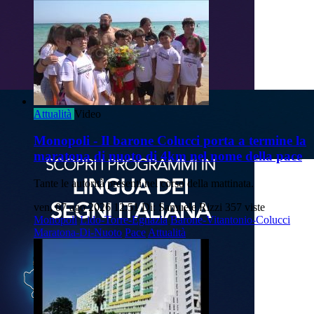
Attualità
Video
Monopoli - Il barone Colucci porta a termine la
maratona di nuoto di 4km nel nome della pace
Tante le autorità presenti nel corso della mattinata.
ven, 07 ago 2026 12:51
Di: Samuele Rizzi
357 viste
Monopoli
Lido-Torre-Egnazia
Barone-Vitantonio-Colucci
Maratona-Di-Nuoto
Pace
Attualità