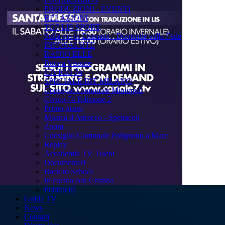
PRODUZIONI - EVENTI
RELAZIONI
TG7 LIS SPORT
Sulla via di Emmaus - Domande sulla Fede
INFOSALUTE
RADIO ELLE
Buona Visione
CIVICO 74
SPECIALE BIT MILANO
Consiglio Comunale Monopoli
Civico 74 Edizione 2
Primo piano
Musica d'Attracco - Spettacoli
Zoom
Consiglio Comunale Polignano a Mare
Replay
Accademia TV Talent
Documentari
Back to School
In cucina con Cristina
Pubblicità
Guida TV
News
Contatti