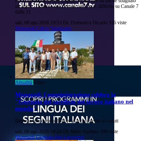
Per il Monopoli in rete Capone e Fall, che ha anche sbagliato
un rigore. Domani amichevole col Lecce: differita su Canale 7
dalle 21
sab, 08 ago 2026 19:53
Di: Domenico Dicarlo
336 viste
Monopoli-Calcio
Squinzano
Attualità
Video
Monopoli: l'amministrazione celebra la
"Giornata del sacrificio del lavoro italiano nel
mondo"
Deposta una corona d'alloro al monumento ai caduti
sab, 08 ago 2026 18:24
Di: Mino Spalluto
199 viste
Monopoli
Giornata-Dei-Lavoratori