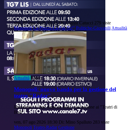
ven, 07 ago 2026 19:33
Di: Gianni Catucci
279 viste
Monopoli
La-Piazza-La-Fai-Tu!”
Politiche-Giovanili
Attualità
Attualità
Video
Monopoli: nuovo bando per la gestione del
teatro "Radar"
Imminente la fine naturale della concessione ai "Teatri di
Bari"
ven, 07 ago 2026 18:30
Di: Mino Spalluto
283 viste
Monopoli
Teatro-Radar
Gestione