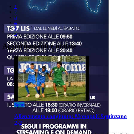
1
2
3
4
5
6
Aggiornamenti e notizie
Sport
Allenamento congiunto: Monopoli-Squinzano
2-2