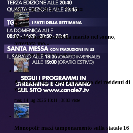
dom, 02 ago 2026 21:17 | 7656 viste
Pozzo Faceto: accoltella marito nel sonno,
arrestata mo...
gio, 16 lug 2026 07:58 | 5482 viste
A Mola di Bari cresce la protesta dei residenti di
via...
mar, 14 lug 2026 13:11 | 3883 viste
Monopoli: maxi tamponamento sulla statale 16