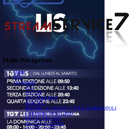
Main Navigation
Home
TG7
On demand
TG7
TG7 LIS
TG7 TARANTO
PERCHÉ ?
PREMIO "IL GOZZO" CITTÀ DI MONOPOLI
È SEMPRE FESTA 2025
DETTO TRA NOI
FACCIA A FACCIA
FUORICAMPO