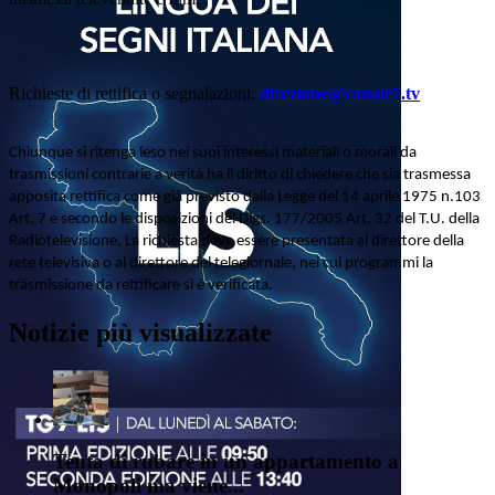
Richieste di rettifica o segnalazioni:
direzione@canale7.tv
Chiunque si ritenga leso nei suoi interessi materiali o morali da
trasmissioni contrarie a verità ha il diritto di chiedere che sia trasmessa
apposita rettifica come già previsto dalla Legge del 14 aprile 1975 n.103
Art. 7 e secondo le disposizioni del Dlgs. 177/2005 Art. 32 del T.U. della
Radiotelevisione. La richiesta deve essere presentata al direttore della
rete televisiva o al direttore del telegiornale, nei cui programmi la
trasmissione da rettificare si è verificata.
Notizie più visualizzate
Tenta di rubare in un appartamento a
Monopoli ma viene...