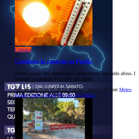
Cronaca
Continua la canicola in Puglia
Anche questo fine settimana è caratterizzato dal caldo afoso. I
consigli per limitare le insidie alla salute.
sab, 08 ago 2026 16:38
Di: Gianni Catucci
256 viste
Meteo
Puglia
Caldo-Torrido
Previsioni
Cronaca