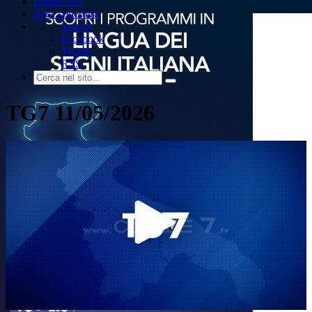
Dirette live
Area copertura
Search
Facebook
Twitter
RSS
TG7 11/05/2026
Play
Video