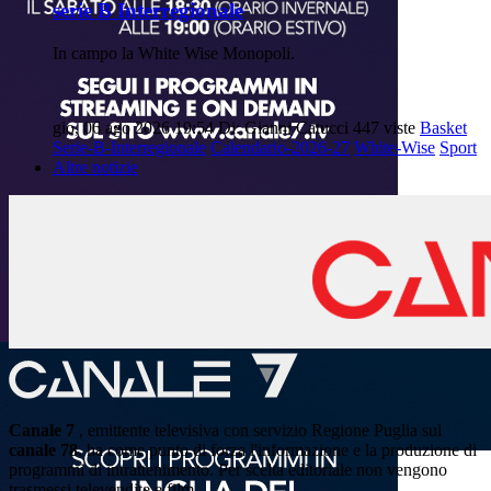
serie B Interregionale
In campo la White Wise Monopoli.
gio, 06 ago 2026 19:54
Di: Gianni Catucci
447 viste
Basket
Serie-B-Interregionale
Calendario-2026-27
White-Wise
Sport
Altre notizie
Canale 7
, emittente televisiva con servizio Regione Puglia sul
canale 78
, ha come punto di forza l'informazione e la produzione di
programmi di intrattenimento. Per scelta editoriale non vengono
trasmessi televendite e film.