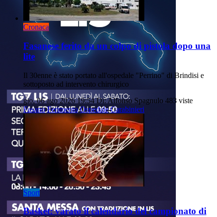
Cronaca
Fasanese ferito da un colpo di pistola dopo una
lite
Il 30enne è stato portato all'ospedale "Perrino" di Brindisi e
sottoposto ad intervento chirurgico
gio, 06 ago 2026 19:54
Di: Alfonso Spagnulo
483 viste
Fasano
Ferimento
Ospedale
Carabinieri
Sport
Basket: varato il calendario del campionato di