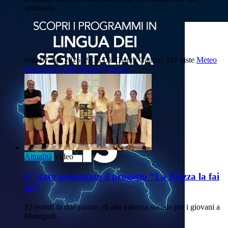
settimana.
ven, 07 ago 2026 19:38
Di: Gianni Catucci
237 viste
Meteo
Previsioni
Caldo
Puglia
Cronaca
Attualità
Video
E’ stato presentato il progetto “La Piazza la fai
tu!”
12 eventi in due piazze, di alta valenza sociale per i giovani a
Monopoli.