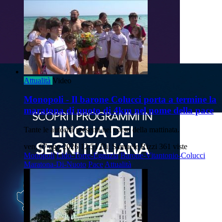
Attualità
Video
Monopoli - Il barone Colucci porta a termine la
maratona di nuoto di 4km nel nome della pace
Tante le autorità presenti nel corso della mattinata.
ven, 07 ago 2026 12:51
Di: Samuele Rizzi
361 viste
Monopoli
Lido-Torre-Egnazia
Barone-Vitantonio-Colucci
Maratona-Di-Nuoto
Pace
Attualità