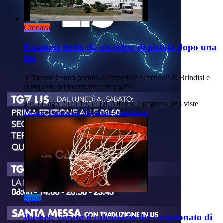
Cronaca
Fasanese ferito da un colpo di pistola dopo una
lite
Il 30enne è stato portato all'ospedale "Perrino" di Brindisi e
sottoposto ad intervento chirurgico
gio, 06 ago 2026 19:54
Di: Alfonso Spagnulo
485 viste
Fasano
Ferimento
Ospedale
Carabinieri
Sport
Basket: varato il calendario del campionato di