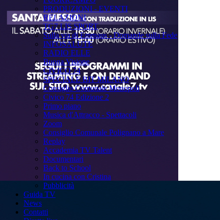
PRODUZIONI - EVENTI
RELAZIONI
TG7 LIS SPORT
Sulla via di Emmaus - Domande sulla Fede
INFOSALUTE
RADIO ELLE
Buona Visione
CIVICO 74
SPECIALE BIT MILANO
Consiglio Comunale Monopoli
Civico 74 Edizione 2
Primo piano
Musica d'Attracco - Spettacoli
Zoom
Consiglio Comunale Polignano a Mare
Replay
Accademia TV Talent
Documentari
Back to School
In cucina con Cristina
Pubblicità
Guida TV
News
Contatti