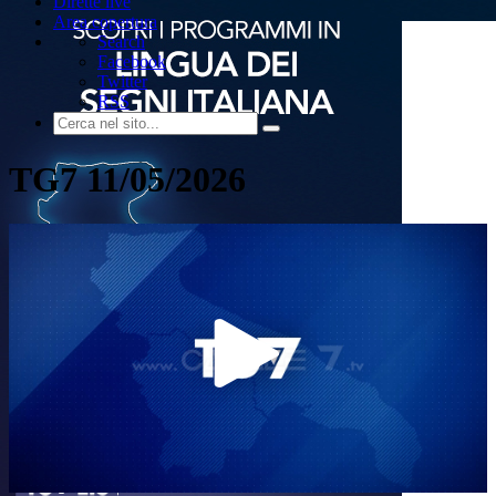
Dirette live
Area copertura
Search
Facebook
Twitter
RSS
TG7 11/05/2026
Play
Video