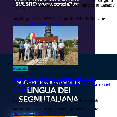
Per il Monopoli in rete Capone e Fall, che ha anche sbagliato
un rigore. Domani amichevole col Lecce: differita su Canale 7
dalle 21
sab, 08 ago 2026 19:53
Di: Domenico Dicarlo
360 viste
Monopoli-Calcio
Squinzano
Attualità
Video
Monopoli: l'amministrazione celebra la
"Giornata del sacrificio del lavoro italiano nel
mondo"
Deposta una corona d'alloro al monumento ai caduti
sab, 08 ago 2026 18:24
Di: Mino Spalluto
217 viste
Monopoli
Giornata-Dei-Lavoratori