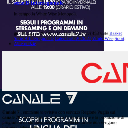
serie B Interregionale
In campo la White Wise Monopoli.
gio, 06 ago 2026 19:54
Di: Gianni Catucci
453 viste
Basket
Serie-B-Interregionale
Calendario-2026-27
White-Wise
Sport
Altre notizie
Canale 7
, emittente televisiva con servizio Regione Puglia sul
canale 78
, ha come punto di forza l'informazione e la produzione di
programmi di intrattenimento. Per scelta editoriale non vengono
trasmessi televendite e film.