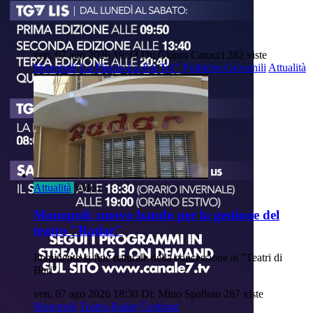
ven, 07 ago 2026 19:33
Di: Gianni Catucci
282 viste
Monopoli
La-Piazza-La-Fai-Tu!”
Politiche-Giovanili
Attualità
Attualità
Video
Monopoli: nuovo bando per la gestione del
teatro "Radar"
Imminente la fine naturale della concessione ai "Teatri di
Bari"
ven, 07 ago 2026 18:30
Di: Mino Spalluto
287 viste
Monopoli
Teatro-Radar
Gestione