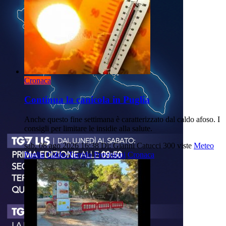
Cronaca
Continua la canicola in Puglia
Anche questo fine settimana è caratterizzato dal caldo afoso. I
consigli per limitare le insidie alla salute.
sab, 08 ago 2026 16:38
Di: Gianni Catucci
300 viste
Meteo
Puglia
Caldo-Torrido
Previsioni
Cronaca