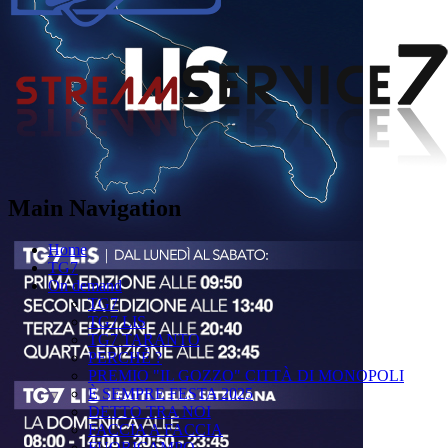
Main Navigation
Home
TG7
On demand
TG7
TG7 LIS
TG7 TARANTO
PERCHÉ ?
PREMIO "IL GOZZO" CITTÀ DI MONOPOLI
È SEMPRE FESTA 2025
DETTO TRA NOI
FACCIA A FACCIA
FUORICAMPO