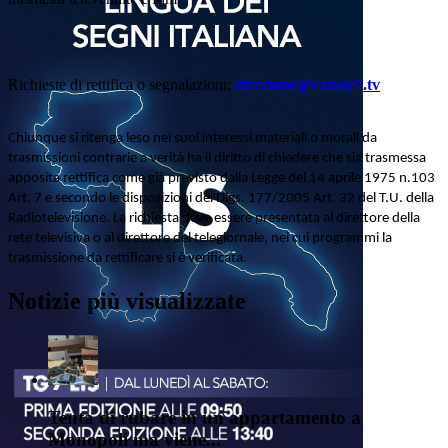
Richieste di rettifica o segnalazioni:
direzione@canale7.tv
Chiunque si ritenga leso nei suoi interessi materiali o morali da
trasmissioni contrarie a verità ha il diritto di chiedere che sia trasmessa
apposita rettifica come già previsto dalla Legge del 14 aprile 1975 n.103
Art. 7 e secondo le disposizioni del Dlgs. 177/2005 Art. 32 del T.U. della
Radiotelevisione. La richiesta deve essere presentata al direttore della
rete televisiva o al direttore del telegiornale, nei cui programmi la
trasmissione da rettificare si è verificata.
Notizie più visualizzate
Tenta di rubare in un appartamento a
Monopoli ma viene...