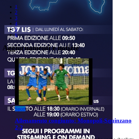
1
2
3
4
5
6
Aggiornamenti e notizie
Sport
Allenamento congiunto: Monopoli-Squinzano
2-2