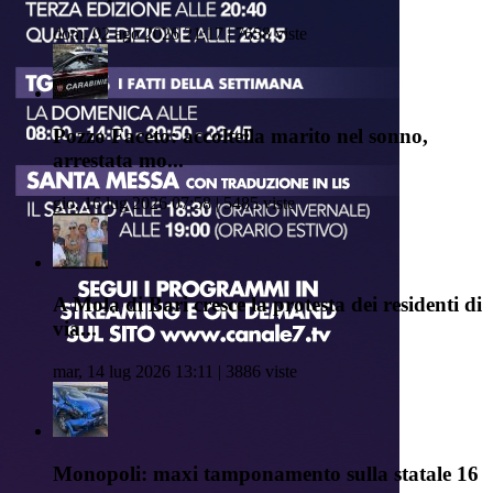
dom, 02 ago 2026 21:17 | 7658 viste
Pozzo Faceto: accoltella marito nel sonno,
arrestata mo...
gio, 16 lug 2026 07:58 | 5485 viste
A Mola di Bari cresce la protesta dei residenti di
via...
mar, 14 lug 2026 13:11 | 3886 viste
Monopoli: maxi tamponamento sulla statale 16