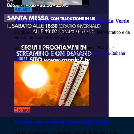
Attualità
Video
Aspre polemiche per il passaggio di Cala Verde
La questione è stata attenzionata dal Partito Democratico e da
Sinistra Italiana di Monopoli.
sab, 08 ago 2026 16:32
Di: Gianni Catucci
204 viste
Monopoli
Cala-Verde
Partito-Democratico
Sinistra-Italiana
Attualità
Cronaca
Il caldo non molla la presa sulla Puglia
Il quadro meteo si conferma anche nell’imminente fine