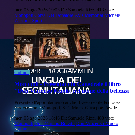
mer, 05 ago 2026 19:03
Di: Samuele Rizzi
413 viste
Monopoli
Corsa-Del-Donatore-Avis
Memorial-Michele-
Zaccaria
Sport
Cultura
Video
Monopoli - Presentato in Cattedrale il libro
"Don Vincenzo Muolo, nel nome della bellezza"
Presente all'appuntamento anche il vescovo della diocesi
Conversano - Monopoli, S.E. Mons. Giuseppe Favale.
mer, 05 ago 2026 18:46
Di: Samuele Rizzi
488 viste
Monopoli
Don-Mimmo-Belvito
Don-Vincenzo-Muolo
Cultura