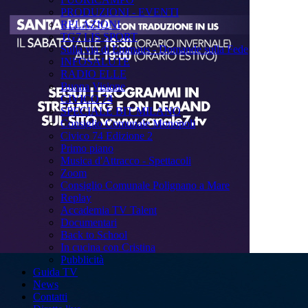
PRODUZIONI - EVENTI
RELAZIONI
TG7 LIS SPORT
Sulla via di Emmaus - Domande sulla Fede
INFOSALUTE
RADIO ELLE
Buona Visione
CIVICO 74
SPECIALE BIT MILANO
Consiglio Comunale Monopoli
Civico 74 Edizione 2
Primo piano
Musica d'Attracco - Spettacoli
Zoom
Consiglio Comunale Polignano a Mare
Replay
Accademia TV Talent
Documentari
Back to School
In cucina con Cristina
Pubblicità
Guida TV
News
Contatti