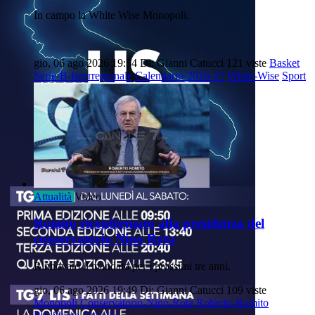
In campo la White Wise Monopoli.
gio, 06 ago 2026 19:54
Di: Gianni Catucci
121 viste
Basket
Serie-B-Interregionale
Calendario-2026-27
White-Wise
Sport
Attualità
Video
Romito riconfermato alla presidenza del
conservatorio Nino Rota
Rinnovato il mandato per i prossimi tre anni.
gio, 06 ago 2026 19:49
Di: Gianni Catucci
109 viste
Monopoli
Conservatorio-Nino-Rota
Roberto-Romito