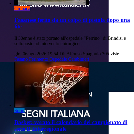
Cronaca
Fasanese ferito da un colpo di pistola dopo una
lite
Il 30enne è stato portato all'ospedale "Perrino" di Brindisi e
sottoposto ad intervento chirurgico
gio, 06 ago 2026 19:54
Di: Alfonso Spagnulo
305 viste
Fasano
Ferimento
Ospedale
Carabinieri
Sport
Basket: varato il calendario del campionato di
serie B Interregionale