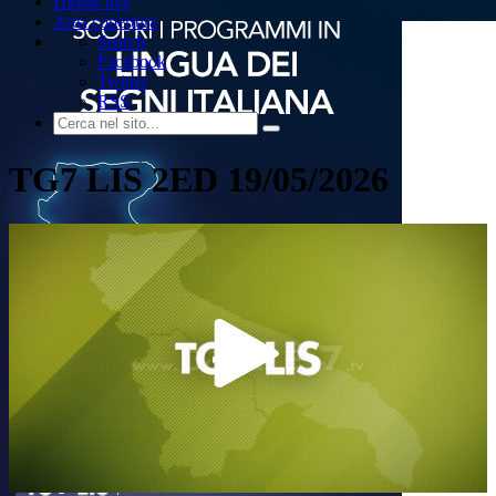
Dirette live
Area copertura
Search
Facebook
Twitter
RSS
TG7 LIS 2ED 19/05/2026
Play
Video