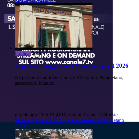
Presidente
Attualità
Politica
Video
Imposta di soggiorno a Monopoli per il 2026
Ne parliamo con il vicesindaco Alessandro Napoletano,
assessore al bilancio.
gio, 06 ago 2026 19:41
Di: Gianni Catucci
124 viste
Monopoli
Imposta-Di-Soggiorno
Assessore-Napoletano
Politica