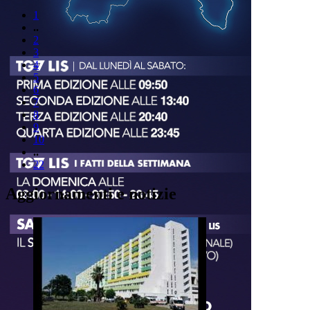
1
..
2
3
4
5
6
7
8
9
10
..
22
Aggiornamenti e notizie