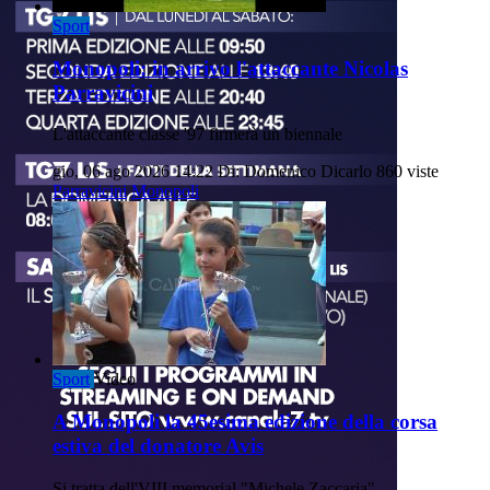
Sport
Monopoli: in arrivo l'attaccante Nicolas
Parravicini
L'attaccante classe '97 firmerà un biennale
gio, 06 ago 2026 14:22
Di: Domenico Dicarlo
860 viste
Parravicini
Monopoli
Sport
Video
A Monopoli la 45esima edizione della corsa
estiva del donatore Avis
Si tratta dell'VIII memorial "Michele Zaccaria".