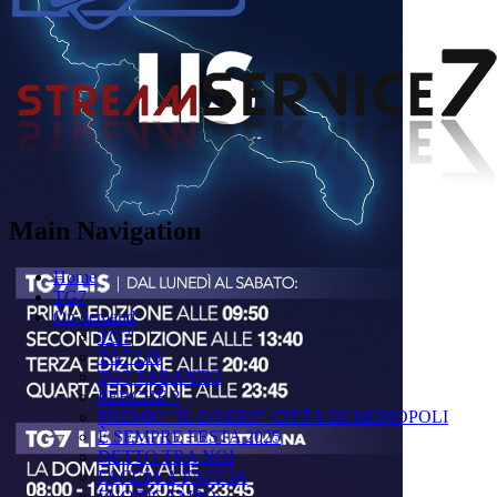
Main Navigation
Home
TG7
On demand
TG7
TG7 LIS
TG7 TARANTO
PERCHÉ ?
PREMIO "IL GOZZO" CITTÀ DI MONOPOLI
È SEMPRE FESTA 2025
DETTO TRA NOI
FACCIA A FACCIA
FUORICAMPO