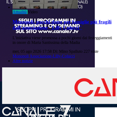
Attualità
Video
Monopoli: pacchi dono per famiglie più fragili
dall'associazione "Lilly Colucci"
L'iniziativa viene promossa a pochi giorni dai festeggiamenti
in onore di Maria Santissima della Madia
mer, 05 ago 2026 17:58
Di: Mino Spalluto
227 viste
Monopoli
Associazione-Lilly-Colucci
Altre notizie