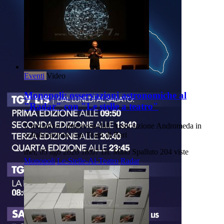
Eventi
Video
Monopoli: osservazioni astronomiche al
"Radar" con "Le stelle a teatro"
L'iniziativa è promossa dall’Associazione Andromeda in
collaborazione con Teatri di Bari
mer, 05 ago 2026 18:07
Di: Mino Spalluto
204 viste
Monopoli
Le-Stelle-Al-Teatro
Radar