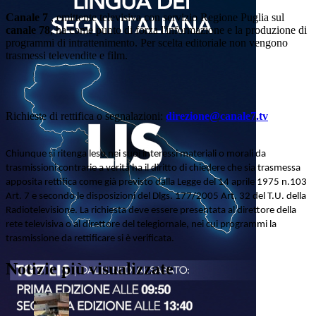
Canale 7
, emittente televisiva con servizio Regione Puglia sul
canale 78
, ha come punto di forza l'informazione e la produzione di
programmi di intrattenimento. Per scelta editoriale non vengono
trasmessi televendite e film.
Richieste di rettifica o segnalazioni:
direzione@canale7.tv
Chiunque si ritenga leso nei suoi interessi materiali o morali da
trasmissioni contrarie a verità ha il diritto di chiedere che sia trasmessa
apposita rettifica come già previsto dalla Legge del 14 aprile 1975 n.103
Art. 7 e secondo le disposizioni del Dlgs. 177/2005 Art. 32 del T.U. della
Radiotelevisione. La richiesta deve essere presentata al direttore della
rete televisiva o al direttore del telegiornale, nei cui programmi la
trasmissione da rettificare si è verificata.
Notizie più visualizzate