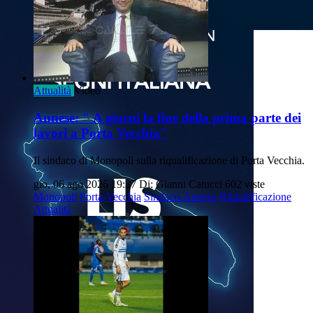
Attualità
Video
Annese: " A giorni la fine della prima parte dei
lavori a Porta Vecchia"
Il sindaco di Monopoli sulla riqualificazione di Porta Vecchia.
gio, 06 ago 2026 19:37
Di: Gianni Catucci
602 viste
Monopoli
Porta-Vecchia
Sindaco-Annese
Riqualificazione
Attualità