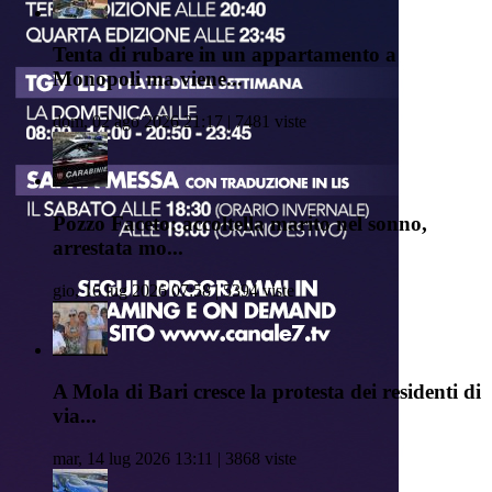
Tenta di rubare in un appartamento a
Monopoli ma viene...
dom, 02 ago 2026 21:17 | 7481 viste
Pozzo Faceto: accoltella marito nel sonno,
arrestata mo...
gio, 16 lug 2026 07:58 | 5394 viste
A Mola di Bari cresce la protesta dei residenti di
via...
mar, 14 lug 2026 13:11 | 3868 viste