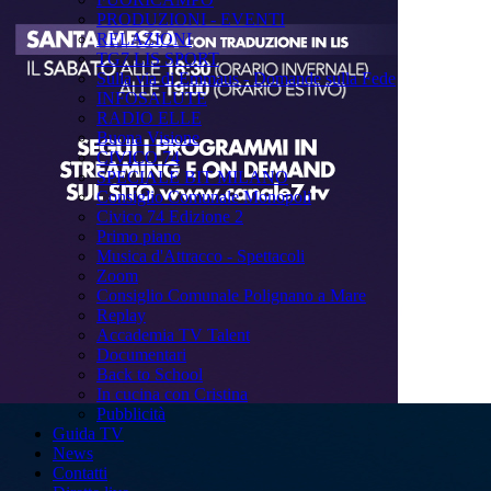
PRODUZIONI - EVENTI
RELAZIONI
TG7 LIS SPORT
Sulla via di Emmaus - Domande sulla Fede
INFOSALUTE
RADIO ELLE
Buona Visione
CIVICO 74
SPECIALE BIT MILANO
Consiglio Comunale Monopoli
Civico 74 Edizione 2
Primo piano
Musica d'Attracco - Spettacoli
Zoom
Consiglio Comunale Polignano a Mare
Replay
Accademia TV Talent
Documentari
Back to School
In cucina con Cristina
Pubblicità
Guida TV
News
Contatti