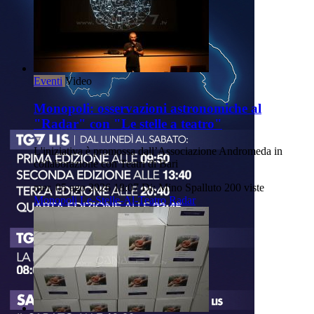
Eventi
Video
Monopoli: osservazioni astronomiche al
"Radar" con "Le stelle a teatro"
L'iniziativa è promossa dall’Associazione Andromeda in
collaborazione con Teatri di Bari
mer, 05 ago 2026 18:07
Di: Mino Spalluto
200 viste
Monopoli
Le-Stelle-Al-Teatro
Radar