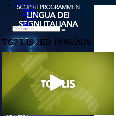
Dirette live
Area copertura
Search
Facebook
Twitter
RSS
TG7 LIS 2ED 19/05/2026
Play
Video