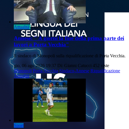
Attualità
Video
Annese: " A giorni la fine della prima parte dei
lavori a Porta Vecchia"
Il sindaco di Monopoli sulla riqualificazione di Porta Vecchia.
gio, 06 ago 2026 19:37
Di: Gianni Catucci
452 viste
Monopoli
Porta-Vecchia
Sindaco-Annese
Riqualificazione
Attualità
Sport