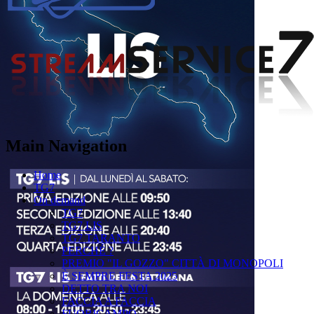
Main Navigation
Home
TG7
On demand
TG7
TG7 LIS
TG7 TARANTO
PERCHÉ ?
PREMIO "IL GOZZO" CITTÀ DI MONOPOLI
È SEMPRE FESTA 2025
DETTO TRA NOI
FACCIA A FACCIA
FUORICAMPO