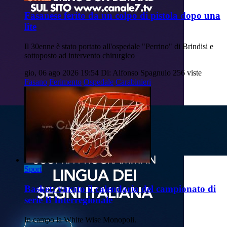
Fasanese ferito da un colpo di pistola dopo una
lite
Il 30enne è stato portato all'ospedale "Perrino" di Brindisi e
sottoposto ad intervento chirurgico
gio, 06 ago 2026 19:54
Di: Alfonso Spagnulo
256 viste
Fasano
Ferimento
Ospedale
Carabinieri
Sport
Basket: varato il calendario del campionato di
serie B Interregionale
In campo la White Wise Monopoli.