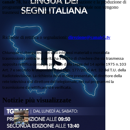
canale 78
, ha come punto di forza l'informazione e la produzione di
programmi di intrattenimento. Per scelta editoriale non vengono
trasmessi televendite e film.
Richieste di rettifica o segnalazioni:
direzione@canale7.tv
Chiunque si ritenga leso nei suoi interessi materiali o morali da
trasmissioni contrarie a verità ha il diritto di chiedere che sia trasmessa
apposita rettifica come già previsto dalla Legge del 14 aprile 1975 n.103
Art. 7 e secondo le disposizioni del Dlgs. 177/2005 Art. 32 del T.U. della
Radiotelevisione. La richiesta deve essere presentata al direttore della
rete televisiva o al direttore del telegiornale, nei cui programmi la
trasmissione da rettificare si è verificata.
Notizie più visualizzate