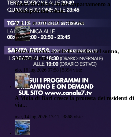
Tenta di rubare in un appartamento a
Monopoli ma viene...
dom, 02 ago 2026 21:17 | 7476 viste
Pozzo Faceto: accoltella marito nel sonno,
arrestata mo...
gio, 16 lug 2026 07:58 | 5394 viste
A Mola di Bari cresce la protesta dei residenti di
via...
mar, 14 lug 2026 13:11 | 3868 viste