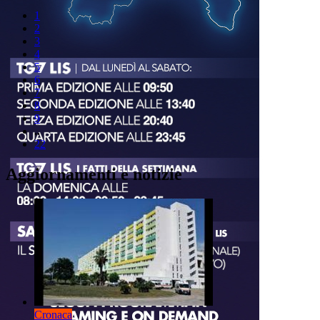
1
2
3
4
5
6
7
8
9
..
22
Aggiornamenti e notizie
Cronaca