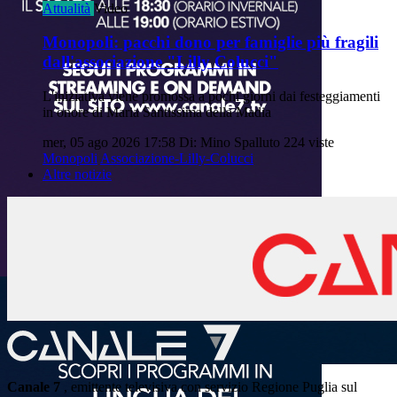
Attualità
Video
Monopoli: pacchi dono per famiglie più fragili
dall'associazione "Lilly Colucci"
L'iniziativa viene promossa a pochi giorni dai festeggiamenti
in onore di Maria Santissima della Madia
mer, 05 ago 2026 17:58
Di: Mino Spalluto
224 viste
Monopoli
Associazione-Lilly-Colucci
Altre notizie
Canale 7
, emittente televisiva con servizio Regione Puglia sul