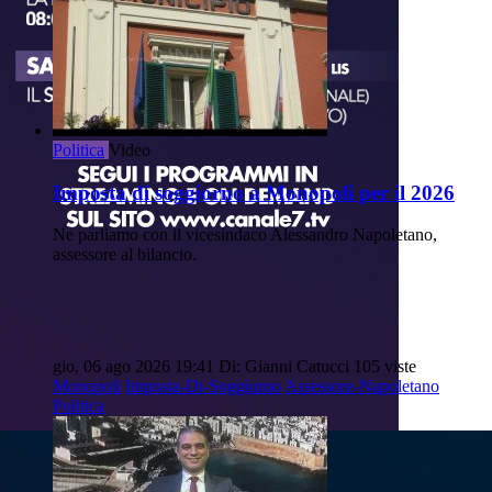
Politica
Video
Imposta di soggiorno a Monopoli per il 2026
Ne parliamo con il vicesindaco Alessandro Napoletano,
assessore al bilancio.
gio, 06 ago 2026 19:41
Di: Gianni Catucci
105 viste
Monopoli
Imposta-Di-Soggiorno
Assessore-Napoletano
Politica