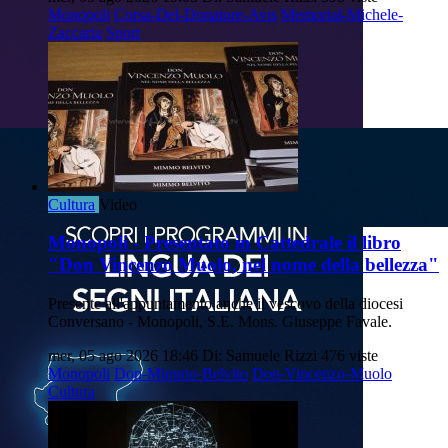
Monopoli
Corsa-Del-Donatore-Avis
Memorial-Michele-
Zaccaria
Sport
Cultura
Video
Monopoli - Presentato in Cattedrale il libro
"Don Vincenzo Muolo, nel nome della bellezza"
Presente all'appuntamento anche il vescovo della diocesi
Conversano - Monopoli, S.E. Mons. Giuseppe Favale.
mer, 05 ago 2026 18:46
Di: Samuele Rizzi
476 viste
Monopoli
Don-Mimmo-Belvito
Don-Vincenzo-Muolo
Cultura