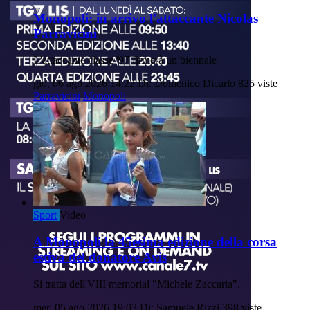
Monopoli: in arrivo l'attaccante Nicolas
Parravicini
L'attaccante classe '97 firmerà un biennale
gio, 06 ago 2026 14:22
Di: Domenico Dicarlo
825 viste
Parravicini
Monopoli
Sport
Video
A Monopoli la 45esima edizione della corsa
estiva del donatore Avis
Si tratta dell'VIII memorial "Michele Zaccaria".
mer, 05 ago 2026 19:03
Di: Samuele Rizzi
398 viste