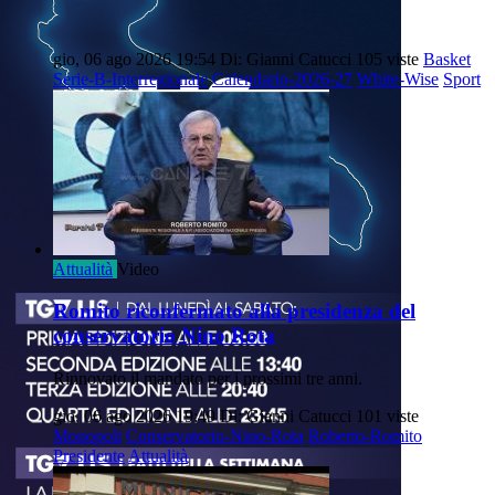
gio, 06 ago 2026 19:54
Di: Gianni Catucci
105 viste
Basket
Serie-B-Interregionale
Calendario-2026-27
White-Wise
Sport
Attualità
Video
Romito riconfermato alla presidenza del
conservatorio Nino Rota
Rinnovato il mandato per i prossimi tre anni.
gio, 06 ago 2026 19:49
Di: Gianni Catucci
101 viste
Monopoli
Conservatorio-Nino-Rota
Roberto-Romito
Presidente
Attualità