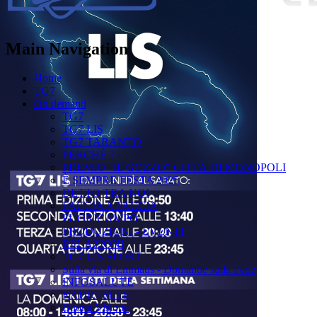
Main Navigation
Home
TG7
On demand
TG7
TG7 LIS
TG7 TARANTO
PERCHÉ ?
PREMIO "IL GOZZO" CITTÀ DI MONOPOLI
È SEMPRE FESTA 2025
DETTO TRA NOI
FACCIA A FACCIA
FUORICAMPO
PRODUZIONI - EVENTI
RELAZIONI
TG7 LIS SPORT
Sulla via di Emmaus - Domande sulla Fede
INFOSALUTE
RADIO ELLE
Buona Visione