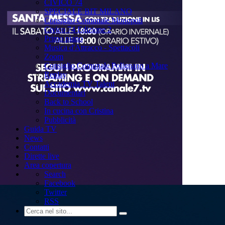
CIVICO 74
SPECIALE BIT MILANO
Consiglio Comunale Monopoli
Civico 74 Edizione 2
Primo piano
Musica d'Attracco - Spettacoli
Zoom
Consiglio Comunale Polignano a Mare
Replay
Accademia TV Talent
Documentari
Back to School
In cucina con Cristina
Pubblicità
Guida TV
News
Contatti
Dirette live
Area copertura
Search
Facebook
Twitter
RSS