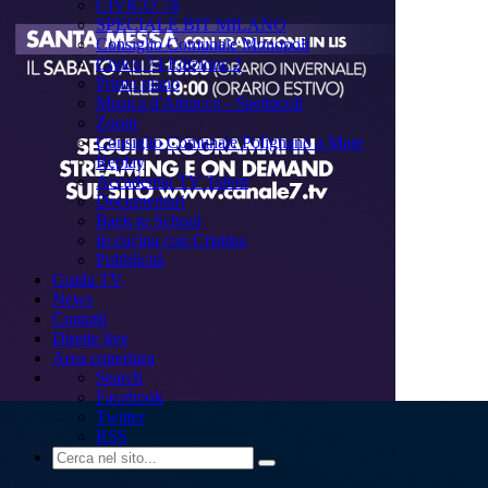
CIVICO 74
SPECIALE BIT MILANO
Consiglio Comunale Monopoli
Civico 74 Edizione 2
Primo piano
Musica d'Attracco - Spettacoli
Zoom
Consiglio Comunale Polignano a Mare
Replay
Accademia TV Talent
Documentari
Back to School
In cucina con Cristina
Pubblicità
Guida TV
News
Contatti
Dirette live
Area copertura
Search
Facebook
Twitter
RSS