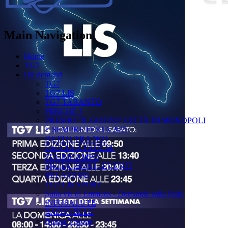
Main Navigation
Home
TG7
On demand
TG7
TG7 LIS
TG7 TARANTO
PERCHÉ ?
PREMIO "IL GOZZO" CITTÀ DI MONOPOLI
È SEMPRE FESTA 2025
DETTO TRA NOI
FACCIA A FACCIA
FUORICAMPO
PRODUZIONI - EVENTI
RELAZIONI
TG7 LIS SPORT
Sulla via di Emmaus - Domande sulla Fede
INFOSALUTE
RADIO ELLE
Buona Visione