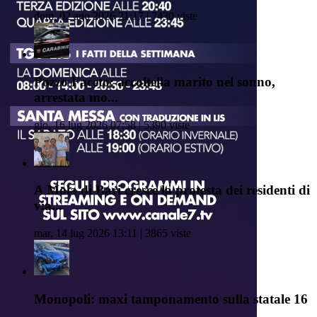
dom, 02 ago 2026 21:17 | 7430 viste
Pozzo Faceto: accoltella marito nel sonno,
arrestata mo...
gio, 16 lug 2026 07:58 | 5390 viste
A Mola di Bari cresce la protesta dei residenti di
via...
mar, 14 lug 2026 13:11 | 3865 viste
Monopoli: maxi tamponamento sulla statale 16