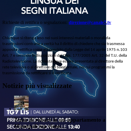
Richieste di rettifica o segnalazioni:
direzione@canale7.tv
Chiunque si ritenga leso nei suoi interessi materiali o morali da
trasmissioni contrarie a verità ha il diritto di chiedere che sia trasmessa
apposita rettifica come già previsto dalla Legge del 14 aprile 1975 n.103
Art. 7 e secondo le disposizioni del Dlgs. 177/2005 Art. 32 del T.U. della
Radiotelevisione. La richiesta deve essere presentata al direttore della
rete televisiva o al direttore del telegiornale, nei cui programmi la
trasmissione da rettificare si è verificata.
Notizie più visualizzate
Tenta di rubare in un appartamento a
Monopoli ma viene...