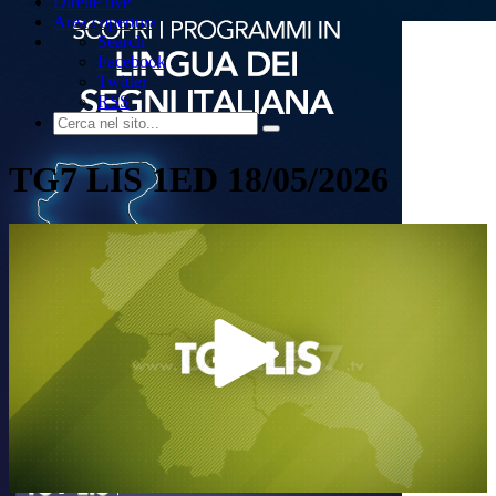
Dirette live
Area copertura
Search
Facebook
Twitter
RSS
TG7 LIS 1ED 18/05/2026
Play
Video