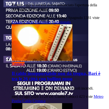
Proprio oggi la società aveva annunciato l'apertura della
campagna abbonamenti
mer, 05 ago 2026 14:58
Di: Alfonso Spagnulo
1381 viste
Fasano
Calcio
Esclusione
Campionato
Cronaca
Il caldo insopportabile non dà tregua, Bari è
tra le 26 città con bollino rosso
Sono concreti i rischi per la salute e i pericoli incendi.
mer, 05 ago 2026 11:28
Di: Gianni Catucci
423 viste
Meteo
Puglia
Caldo
Cronaca