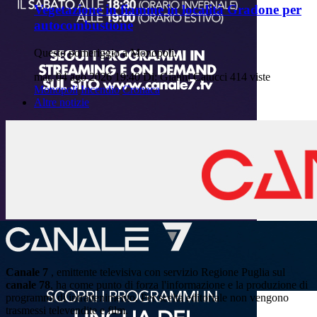
Vegetazione in fiamme in località Gradone per
autocombustione
Questo pomeriggio a Monopoli.
mar, 04 ago 2026 19:40
Di: Gianni Catucci
414 viste
Monopoli
Incendio
Cronaca
Altre notizie
Canale 7
, emittente televisiva con servizio Regione Puglia sul
canale 78
, ha come punto di forza l'informazione e la produzione di
programmi di intrattenimento. Per scelta editoriale non vengono
trasmessi televendite e film.