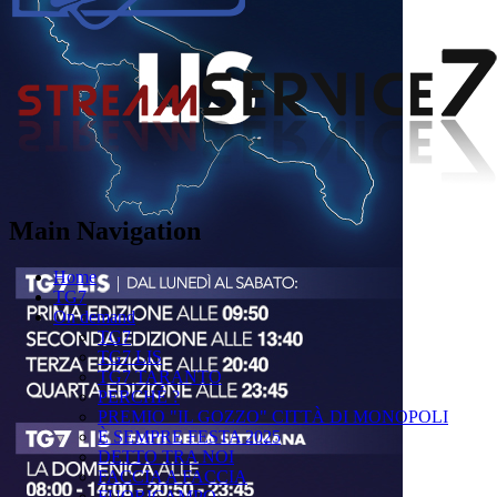
Main Navigation
Home
TG7
On demand
TG7
TG7 LIS
TG7 TARANTO
PERCHÉ ?
PREMIO "IL GOZZO" CITTÀ DI MONOPOLI
È SEMPRE FESTA 2025
DETTO TRA NOI
FACCIA A FACCIA
FUORICAMPO