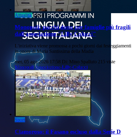
Attualità
Video
Monopoli: pacchi dono per famiglie più fragili
dall'associazione "Lilly Colucci"
L'iniziativa viene promossa a pochi giorni dai festeggiamenti
in onore di Maria Santissima della Madia
mer, 05 ago 2026 17:58
Di: Mino Spalluto
215 viste
Monopoli
Associazione-Lilly-Colucci
Sport
Clamoroso: il Fasano escluso dalla Serie D