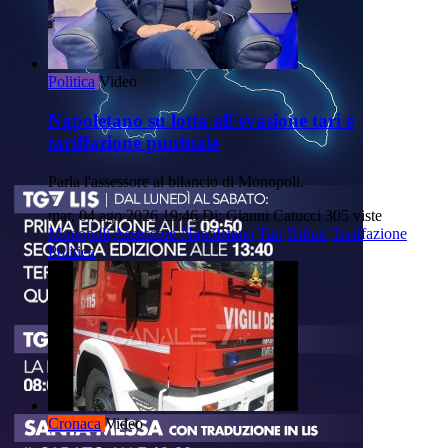
Politica
Video
Napoletano su lotta all'evasione tari e
tariffazione puntuale
Parla l'assessore al bilancio di Monopoli.
mar, 04 ago 2026 19:46
Di: Gianni Catucci
305 viste
Monopoli
Assessore-Napoletano
Tari
Rifiuti
Tariffazione
Politica
Cronaca
Video