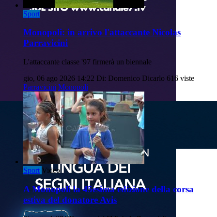
Sport
Monopoli: in arrivo l'attaccante Nicolas
Parravicini
L'attaccante classe '97 firmerà un biennale
gio, 06 ago 2026 14:22
Di: Domenico Dicarlo
616 viste
Parravicini
Monopoli
Sport
Video
A Monopoli la 45esima edizione della corsa
estiva del donatore Avis