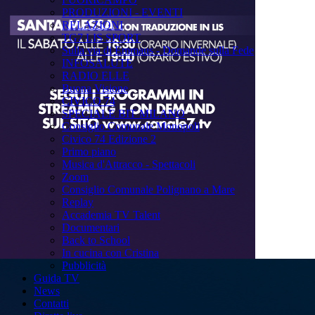
PRODUZIONI - EVENTI
RELAZIONI
TG7 LIS SPORT
Sulla via di Emmaus - Domande sulla Fede
INFOSALUTE
RADIO ELLE
Buona Visione
CIVICO 74
SPECIALE BIT MILANO
Consiglio Comunale Monopoli
Civico 74 Edizione 2
Primo piano
Musica d'Attracco - Spettacoli
Zoom
Consiglio Comunale Polignano a Mare
Replay
Accademia TV Talent
Documentari
Back to School
In cucina con Cristina
Pubblicità
Guida TV
News
Contatti