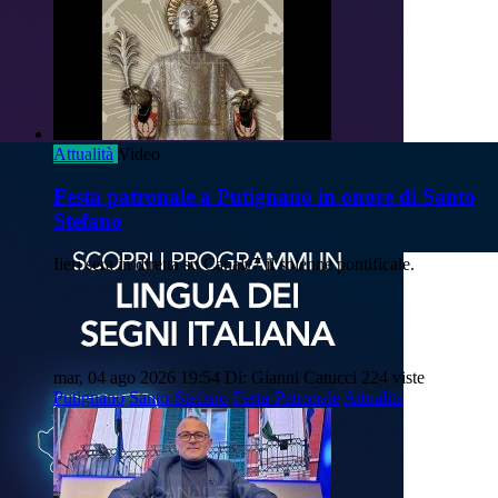
Attualità
Video
Festa patronale a Putignano in onore di Santo
Stefano
Iieri sera in diretta su Canale7 il solenne pontificale.
mar, 04 ago 2026 19:54
Di: Gianni Catucci
224 viste
Putignano
Santo-Stefano
Festa-Patronale
Attualità