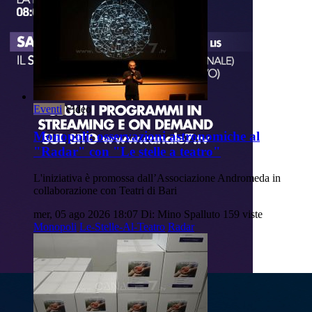
Eventi
Video
Monopoli: osservazioni astronomiche al
"Radar" con "Le stelle a teatro"
L'iniziativa è promossa dall’Associazione Andromeda in
collaborazione con Teatri di Bari
mer, 05 ago 2026 18:07
Di: Mino Spalluto
159 viste
Monopoli
Le-Stelle-Al-Teatro
Radar