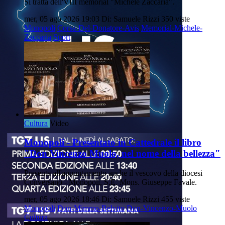
Si tratta dell'VIII memorial "Michele Zaccaria".
mer, 05 ago 2026 19:03
Di: Samuele Rizzi
350 viste
Monopoli
Corsa-Del-Donatore-Avis
Memorial-Michele-
Zaccaria
Sport
Cultura
Video
Monopoli - Presentato in Cattedrale il libro
"Don Vincenzo Muolo, nel nome della bellezza"
Presente all'appuntamento anche il vescovo della diocesi
Conversano - Monopoli, S.E. Mons. Giuseppe Favale.
mer, 05 ago 2026 18:46
Di: Samuele Rizzi
455 viste
Monopoli
Don-Mimmo-Belvito
Don-Vincenzo-Muolo
Cultura