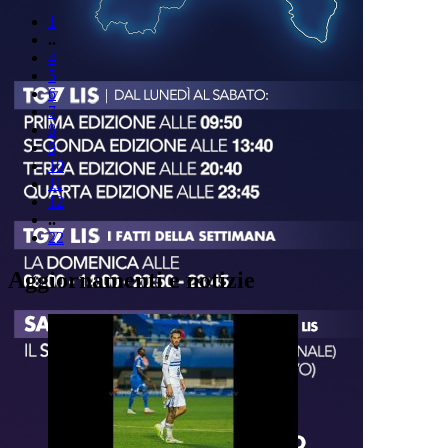
1
..
4
5
6
7
8
9
10
11
12
..
22
Aggiornamenti e notizie