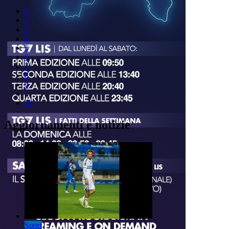
1
2
3
4
5
6
7
8
9
..
22
Aggiornamenti e notizie
Sport