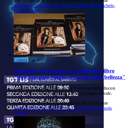
mer, 05 ago 2026 19:03
Di: Samuele Rizzi
350 viste
Monopoli
Corsa-Del-Donatore-Avis
Memorial-Michele-
Zaccaria
Sport
Cultura
Video
Monopoli - Presentato in Cattedrale il libro
"Don Vincenzo Muolo, nel nome della bellezza"
Presente all'appuntamento anche il vescovo della diocesi
Conversano - Monopoli, S.E. Mons. Giuseppe Favale.
mer, 05 ago 2026 18:46
Di: Samuele Rizzi
455 viste
Monopoli
Don-Mimmo-Belvito
Don-Vincenzo-Muolo
Cultura