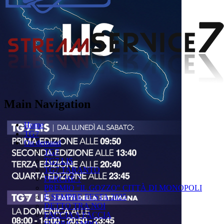
Main Navigation
Home
TG7
On demand
TG7
TG7 LIS
TG7 TARANTO
PERCHÉ ?
PREMIO "IL GOZZO" CITTÀ DI MONOPOLI
È SEMPRE FESTA 2025
DETTO TRA NOI
FACCIA A FACCIA
FUORICAMPO