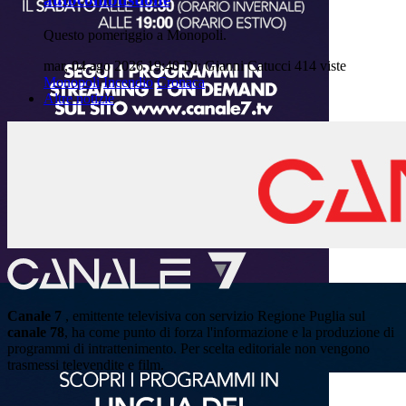
Questo pomeriggio a Monopoli.
mar, 04 ago 2026 19:40
Di: Gianni Catucci
414 viste
Monopoli
Incendio
Cronaca
Altre notizie
Canale 7
, emittente televisiva con servizio Regione Puglia sul
canale 78
, ha come punto di forza l'informazione e la produzione di
programmi di intrattenimento. Per scelta editoriale non vengono
trasmessi televendite e film.