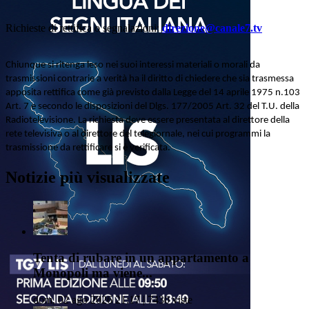
Richieste di rettifica o segnalazioni:
direzione@canale7.tv
Chiunque si ritenga leso nei suoi interessi materiali o morali da
trasmissioni contrarie a verità ha il diritto di chiedere che sia trasmessa
apposita rettifica come già previsto dalla Legge del 14 aprile 1975 n.103
Art. 7 e secondo le disposizioni del Dlgs. 177/2005 Art. 32 del T.U. della
Radiotelevisione. La richiesta deve essere presentata al direttore della
rete televisiva o al direttore del telegiornale, nei cui programmi la
trasmissione da rettificare si è verificata.
Notizie più visualizzate
Tenta di rubare in un appartamento a
Monopoli ma viene...
dom, 02 ago 2026 21:17 | 7430 viste