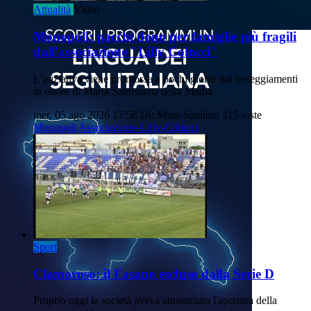
Attualità
Video
Monopoli: pacchi dono per famiglie più fragili
dall'associazione "Lilly Colucci"
L'iniziativa viene promossa a pochi giorni dai festeggiamenti
in onore di Maria Santissima della Madia
mer, 05 ago 2026 17:58
Di: Mino Spalluto
215 viste
Monopoli
Associazione-Lilly-Colucci
Sport
Clamoroso: il Fasano escluso dalla Serie D
Proprio oggi la società aveva annunciato l'apertura della