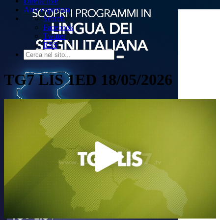
Dirette live
Area copertura
Search
Facebook
Twitter
RSS
TG7 LIS 1ED 18/05/2026
Play
Video