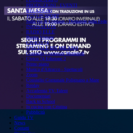
PRODUZIONI - EVENTI
RELAZIONI
TG7 LIS SPORT
Sulla via di Emmaus - Domande sulla Fede
INFOSALUTE
RADIO ELLE
Buona Visione
CIVICO 74
SPECIALE BIT MILANO
Consiglio Comunale Monopoli
Civico 74 Edizione 2
Primo piano
Musica d'Attracco - Spettacoli
Zoom
Consiglio Comunale Polignano a Mare
Replay
Accademia TV Talent
Documentari
Back to School
In cucina con Cristina
Pubblicità
Guida TV
News
Contatti