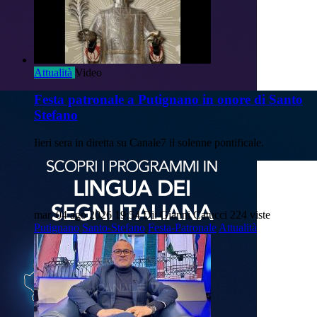
Attualità
Video
Festa patronale a Putignano in onore di Santo
Stefano
Iieri sera in diretta su Canale7 il solenne pontificale.
mar, 04 ago 2026 19:54
Di: Gianni Catucci
224 viste
Putignano
Santo-Stefano
Festa-Patronale
Attualità