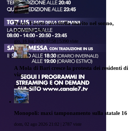
Pozzo Faceto: accoltella marito nel sonno,
arrestata mo...
gio, 16 lug 2026 07:58 | 5390 viste
A Mola di Bari cresce la protesta dei residenti di
via...
mar, 14 lug 2026 13:11 | 3865 viste
Monopoli: maxi tamponamento sulla statale 16
dom, 02 ago 2026 21:02 | 2787 viste