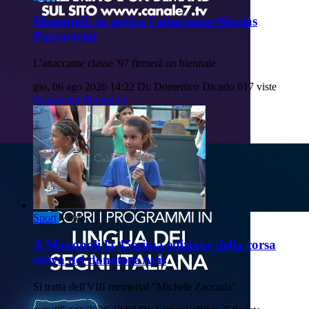
Monopoli: in arrivo l'attaccante Nicolas
Parravicini
L'attaccante classe '97 firmerà un biennale
gio, 06 ago 2026 14:22
Di: Domenico Dicarlo
617 viste
Parravicini
Monopoli
Sport
Video
A Monopoli la 45esima edizione della corsa
estiva del donatore Avis
Si tratta dell'VIII memorial "Michele Zaccaria".