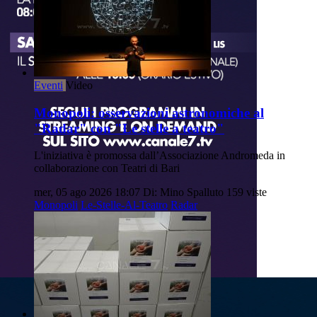
Eventi
Video
Monopoli: osservazioni astronomiche al
"Radar" con "Le stelle a teatro"
L'iniziativa è promossa dall’Associazione Andromeda in
collaborazione con Teatri di Bari
mer, 05 ago 2026 18:07
Di: Mino Spalluto
159 viste
Monopoli
Le-Stelle-Al-Teatro
Radar