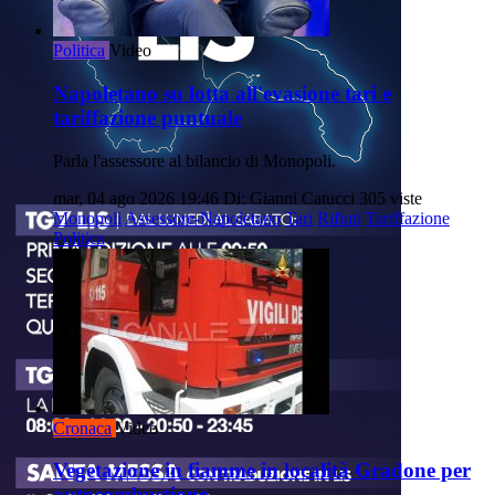
Politica
Video
Napoletano su lotta all'evasione tari e
tariffazione puntuale
Parla l'assessore al bilancio di Monopoli.
mar, 04 ago 2026 19:46
Di: Gianni Catucci
305 viste
Monopoli
Assessore-Napoletano
Tari
Rifiuti
Tariffazione
Politica
Cronaca
Video
Vegetazione in fiamme in località Gradone per
autocombustione