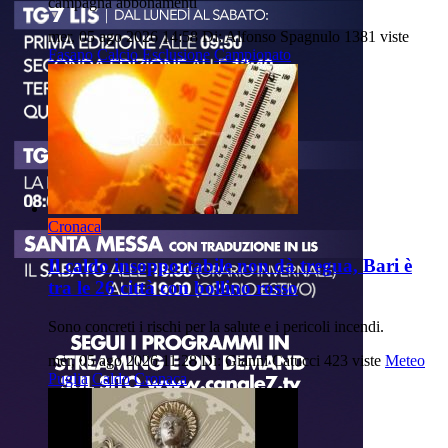
campagna abbonamenti
mer, 05 ago 2026 14:58
Di: Alfonso Spagnulo
1381 viste
Fasano
Calcio
Esclusione
Campionato
Cronaca
Il caldo insopportabile non dà tregua, Bari è
tra le 26 città con bollino rosso
Sono concreti i rischi per la salute e i pericoli incendi.
mer, 05 ago 2026 11:28
Di: Gianni Catucci
423 viste
Meteo
Puglia
Caldo
Cronaca