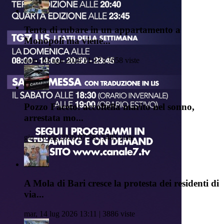
Tenta di rubare in un appartamento a
Monopoli ma viene...
dom, 02 ago 2026 21:17 | 7658 viste
Pozzo Faceto: accoltella marito nel sonno,
arrestata mo...
gio, 16 lug 2026 07:58 | 5485 viste
A Mola di Bari cresce la protesta dei residenti di
via...
mar, 14 lug 2026 13:11 | 3886 viste