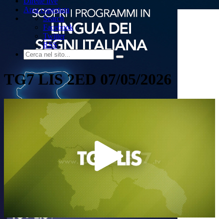
Dirette live
Area copertura
Search
Facebook
Twitter
RSS
TG7 LIS 2ED 07/05/2026
Play
Video