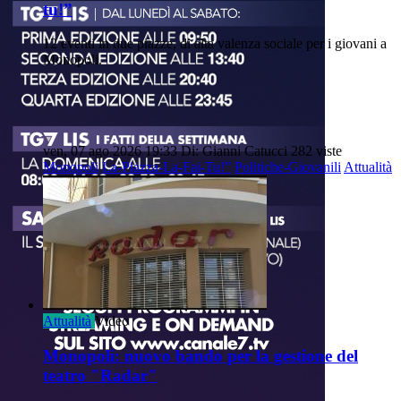
tu!”
12 eventi in due piazze, di alta valenza sociale per i giovani a
Monopoli.
ven, 07 ago 2026 19:33
Di: Gianni Catucci
282 viste
Monopoli
La-Piazza-La-Fai-Tu!”
Politiche-Giovanili
Attualità
Attualità
Video
Monopoli: nuovo bando per la gestione del
teatro "Radar"