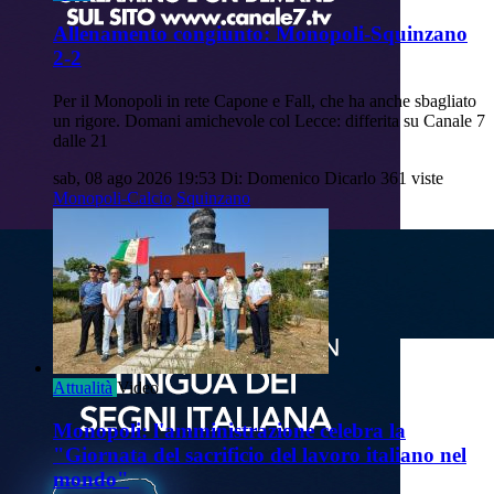
Allenamento congiunto: Monopoli-Squinzano
2-2
Per il Monopoli in rete Capone e Fall, che ha anche sbagliato
un rigore. Domani amichevole col Lecce: differita su Canale 7
dalle 21
sab, 08 ago 2026 19:53
Di: Domenico Dicarlo
361 viste
Monopoli-Calcio
Squinzano
Attualità
Video
Monopoli: l'amministrazione celebra la
"Giornata del sacrificio del lavoro italiano nel
mondo"