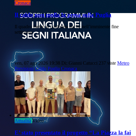
Cronaca
Il caldo non molla la presa sulla Puglia
Il quadro meteo si conferma anche nell’imminente fine
settimana.
ven, 07 ago 2026 19:38
Di: Gianni Catucci
237 viste
Meteo
Previsioni
Caldo
Puglia
Cronaca
Attualità
Video
E’ stato presentato il progetto “La Piazza la fai