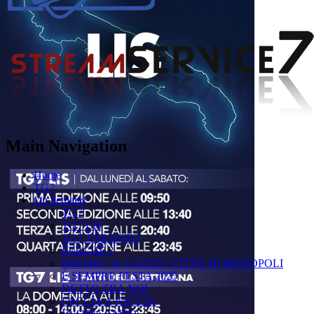
Main Navigation
Home
TG7
On demand
TG7
TG7 LIS
TG7 TARANTO
PERCHÉ ?
PREMIO "IL GOZZO" CITTÀ DI MONOPOLI
È SEMPRE FESTA 2025
DETTO TRA NOI
FACCIA A FACCIA
FUORICAMPO