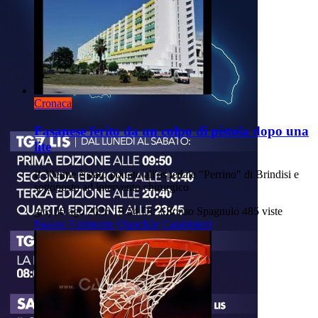
Cronaca
Fasanese ferito da un colpo di pistola dopo una
lite
Il 30enne è stato portato all'ospedale "Perrino" di Brindisi e
sottoposto ad intervento chirurgico
gio, 06 ago 2026 19:54
Di: Alfonso Spagnulo
485 viste
Fasano
Ferimento
Ospedale
Carabinieri