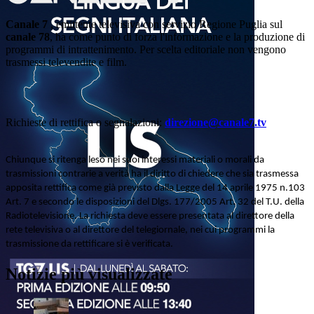
Canale 7
, emittente televisiva con servizio Regione Puglia sul
canale 78
, ha come punto di forza l'informazione e la produzione di
programmi di intrattenimento. Per scelta editoriale non vengono
trasmessi televendite e film.
Richieste di rettifica o segnalazioni:
direzione@canale7.tv
Chiunque si ritenga leso nei suoi interessi materiali o morali da
trasmissioni contrarie a verità ha il diritto di chiedere che sia trasmessa
apposita rettifica come già previsto dalla Legge del 14 aprile 1975 n.103
Art. 7 e secondo le disposizioni del Dlgs. 177/2005 Art. 32 del T.U. della
Radiotelevisione. La richiesta deve essere presentata al direttore della
rete televisiva o al direttore del telegiornale, nei cui programmi la
trasmissione da rettificare si è verificata.
Notizie più visualizzate