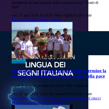
Imminente la fine naturale della concessione ai "Teatri di
Bari"
ven, 07 ago 2026 18:30
Di: Mino Spalluto
287 viste
Monopoli
Teatro-Radar
Gestione
Attualità
Video
Monopoli - Il barone Colucci porta a termine la
maratona di nuoto di 4km nel nome della pace
Tante le autorità presenti nel corso della mattinata.
ven, 07 ago 2026 12:51
Di: Samuele Rizzi
361 viste
Monopoli
Lido-Torre-Egnazia
Barone-Vitantonio-Colucci
Maratona-Di-Nuoto
Pace
Attualità