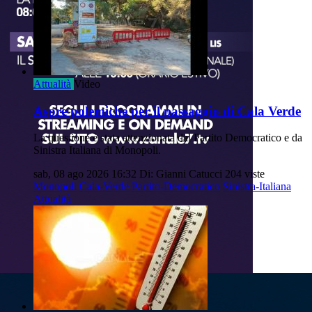
Attualità
Video
Aspre polemiche per il passaggio di Cala Verde
La questione è stata attenzionata dal Partito Democratico e da
Sinistra Italiana di Monopoli.
sab, 08 ago 2026 16:32
Di: Gianni Catucci
204 viste
Monopoli
Cala-Verde
Partito-Democratico
Sinistra-Italiana
Attualità