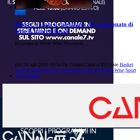
Sport
Basket: varato il calendario del campionato di
serie B Interregionale
In campo la White Wise Monopoli.
gio, 06 ago 2026 19:54
Di: Gianni Catucci
453 viste
Basket
Serie-B-Interregionale
Calendario-2026-27
White-Wise
Sport
Altre notizie