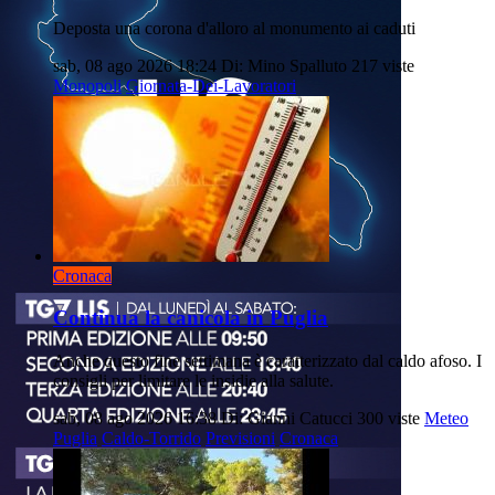
Deposta una corona d'alloro al monumento ai caduti
sab, 08 ago 2026 18:24
Di: Mino Spalluto
217 viste
Monopoli
Giornata-Dei-Lavoratori
Cronaca
Continua la canicola in Puglia
Anche questo fine settimana è caratterizzato dal caldo afoso. I
consigli per limitare le insidie alla salute.
sab, 08 ago 2026 16:38
Di: Gianni Catucci
300 viste
Meteo
Puglia
Caldo-Torrido
Previsioni
Cronaca