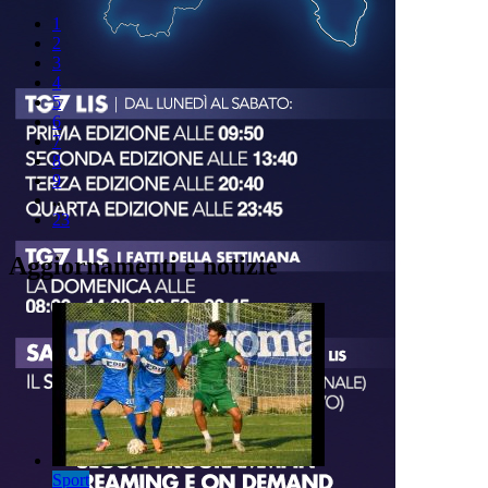
1
2
3
4
5
6
7
8
9
..
23
Aggiornamenti e notizie
Sport