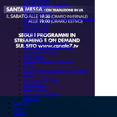
PRODUZIONI - EVENTI
RELAZIONI
TG7 LIS SPORT
Sulla via di Emmaus - Domande sulla Fede
INFOSALUTE
RADIO ELLE
Buona Visione
CIVICO 74
SPECIALE BIT MILANO
Consiglio Comunale Monopoli
Civico 74 Edizione 2
Primo piano
Musica d'Attracco - Spettacoli
Zoom
Consiglio Comunale Polignano a Mare
Replay
Accademia TV Talent
Documentari
Back to School
In cucina con Cristina
Pubblicità
Guida TV
News
Contatti