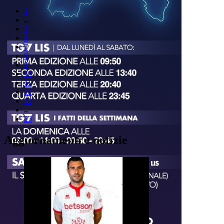
1
..
5
6
7
8
9
10
11
12
13
..
23
Aggiornamenti e notizie