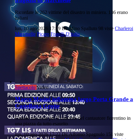
tragedia di Marcinelle
Ricordate le 262 vittime del disastro in miniera. 136 erano
italiani
lun, 10 ago 2026 17:59
Di: Mino Spalluto
98 viste
Charleroi
Marcinelle
Picaro
Fratelli-D'italia
Spettacolo
Video
Marco Masini infiamma largo Porta Grande a
Castellana Grotte
Grande successo per il concerto del cantautore fiorentino in
una piazza da tutto esaurito
lun, 10 ago 2026 17:22
Di: Alfonso Spagnulo
151 viste