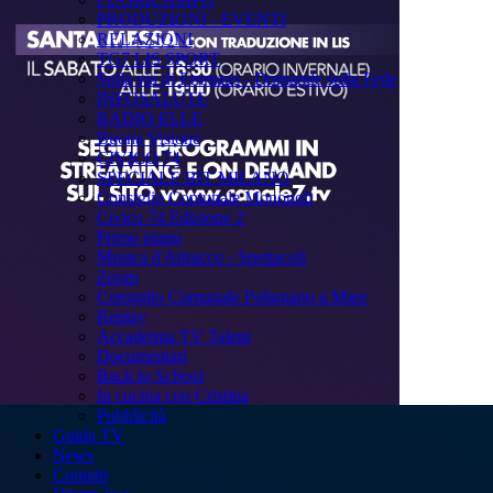
PRODUZIONI - EVENTI
RELAZIONI
TG7 LIS SPORT
Sulla via di Emmaus - Domande sulla Fede
INFOSALUTE
RADIO ELLE
Buona Visione
CIVICO 74
SPECIALE BIT MILANO
Consiglio Comunale Monopoli
Civico 74 Edizione 2
Primo piano
Musica d'Attracco - Spettacoli
Zoom
Consiglio Comunale Polignano a Mare
Replay
Accademia TV Talent
Documentari
Back to School
In cucina con Cristina
Pubblicità
Guida TV
News
Contatti