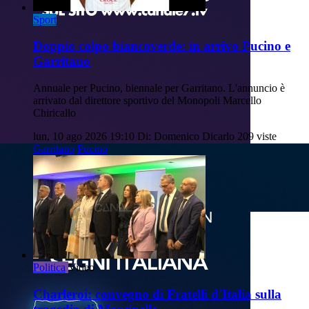
Sport
Doppio colpo biancoverde: in arrivo Pucino e
Garritano
Annuale per Pucino, biennale per Garritano. L'annuncio è
arrivato dal direttore sportivo del Monopoli Marcello
Chiricallo
lun, 10 ago 2026 19:10
Di: Domenico Dicarlo
209 viste
Garritano
Pucino
Politica
Video
Charleroi: convegno di Fratelli d'Italia sulla