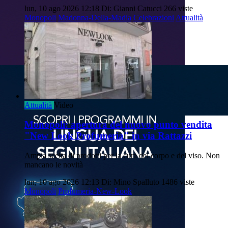
lun, 10 ago 2026 12:18
Di: Gianni Catucci
266 viste
Monopoli
Madonna-Della-Madia
Celebrazioni
Attualità
Attualità
Video
Monopoli: apertura del nuovo punto vendita
"New Look Profumeria" in via Rattazzi
Ampia scelta di prodotti per la cura del corpo e del viso. Non
mancano le novità
lun, 10 ago 2026 12:13
Di: Mino Spalluto
1486 viste
Monopoli
Profumeria-New-Look