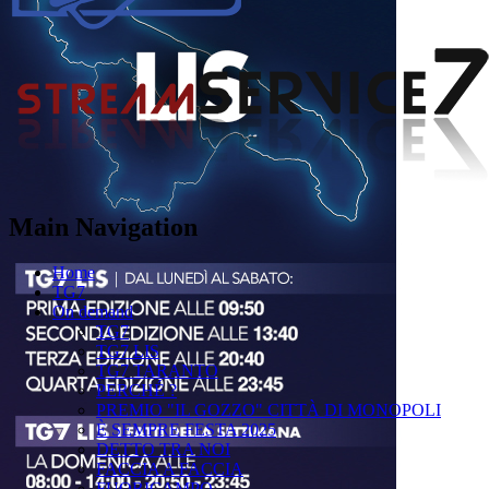
Main Navigation
Home
TG7
On demand
TG7
TG7 LIS
TG7 TARANTO
PERCHÉ ?
PREMIO "IL GOZZO" CITTÀ DI MONOPOLI
È SEMPRE FESTA 2025
DETTO TRA NOI
FACCIA A FACCIA
FUORICAMPO