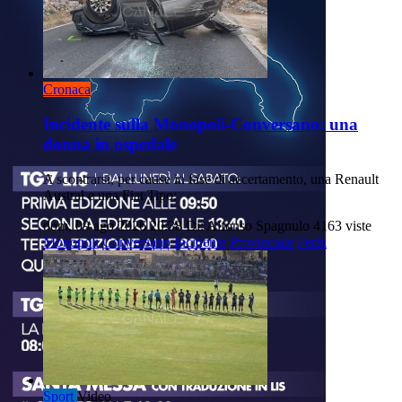
Cronaca
Incidente sulla Monopoli-Conversano: una
donna in ospedale
A scontrarsi, per cause in fase di accertamento, una Renault
Austral e una Fiat Tipo:
dom, 09 ago 2026 20:38
Di: Alfonso Spagnulo
4163 viste
Monopoli
Conversano
Incidente
Provinciale
Feriti
Sport
Video