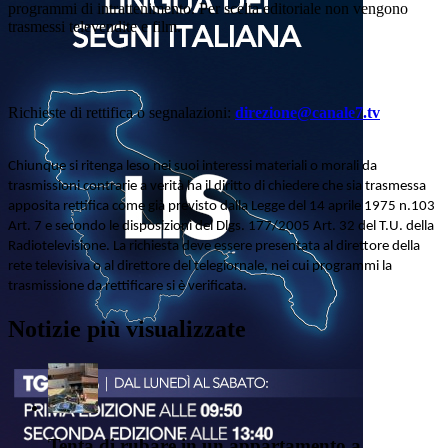
programmi di intrattenimento. Per scelta editoriale non vengono
trasmessi televendite e film.
Richieste di rettifica o segnalazioni:
direzione@canale7.tv
Chiunque si ritenga leso nei suoi interessi materiali o morali da
trasmissioni contrarie a verità ha il diritto di chiedere che sia trasmessa
apposita rettifica come già previsto dalla Legge del 14 aprile 1975 n.103
Art. 7 e secondo le disposizioni del Dlgs. 177/2005 Art. 32 del T.U. della
Radiotelevisione. La richiesta deve essere presentata al direttore della
rete televisiva o al direttore del telegiornale, nei cui programmi la
trasmissione da rettificare si è verificata.
Notizie più visualizzate
Tenta di rubare in un appartamento a