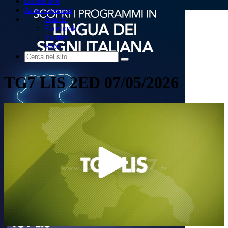
Dirette live
Area copertura
Search
Facebook
Twitter
RSS
TG7 LIS 2ED 07/05/2026
Play
Video