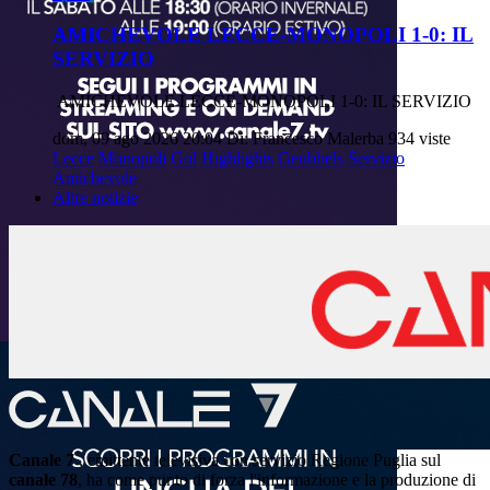
AMICHEVOLE LECCE-MONOPOLI 1-0: IL
SERVIZIO
AMICHEVOLE LECCE-MONOPOLI 1-0: IL SERVIZIO
dom, 09 ago 2026 20:04
Di: Francesco Malerba
934 viste
Lecce
Monopoli
Gol
Highlights
Geubbels
Servizio
Amichevole
Altre notizie
Canale 7
, emittente televisiva con servizio Regione Puglia sul
canale 78
, ha come punto di forza l'informazione e la produzione di