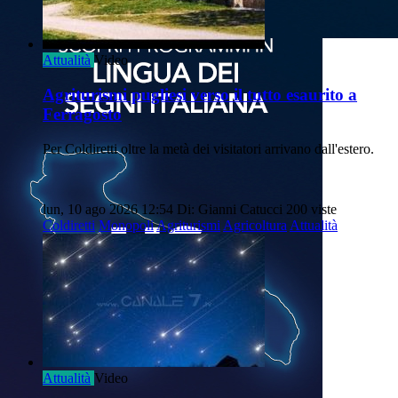
Attualità
Video
Agriturismi pugliesi verso il tutto esaurito a
Ferragosto
Per Coldiretti oltre la metà dei visitatori arrivano dall'estero.
lun, 10 ago 2026 12:54
Di: Gianni Catucci
200 viste
Coldiretti
Monopoli
Agriturismi
Agricoltura
Attualità
Attualità
Video