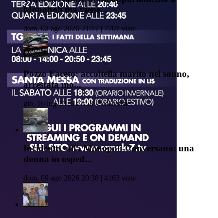
Monopoli ma viene...
dom, 02 ago 2026 21:17 | 7707 viste
Pozzo Faceto: accoltella marito nel sonno,
arrestata mo...
gio, 16 lug 2026 07:58 | 5502 viste
Incidente sulla Monopoli-Conversano: una
donna in osped...
dom, 09 ago 2026 20:38 | 4163 viste