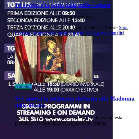
10 agosto e la notte delle stelle cadenti
La ricorrenza è la notte di San Lorenzo.
lun, 10 ago 2026 12:46
Di: Gianni Catucci
173 viste
San-
Lorenzo
Notte-Delle-Stelle-Cadenti
10-Agosto
Attualità
Attualità
Si è aperta la settimana dedicata alla Madonna
della Madia
Avviata a Monopoli la settimana che conduce alla festa
patronale in onore della Madonna della Madia.