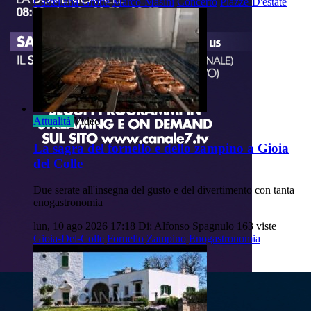
Castellana-Grotte
Marco-Masini
Concerto
Piazze-D'estate
Attualità
Video
La sagra del fornello e dello zampino a Gioia
del Colle
Due serate all'insegna del gusto e del divertimento con tanta
enogastronomia
lun, 10 ago 2026 17:18
Di: Alfonso Spagnulo
163 viste
Gioia-Del-Colle
Fornello
Zampino
Enogastronomia