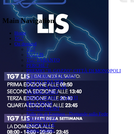
Main Navigation
Home
TG7
On demand
TG7
TG7 LIS
TG7 TARANTO
PERCHÉ ?
PREMIO "IL GOZZO" CITTÀ DI MONOPOLI
È SEMPRE FESTA 2025
DETTO TRA NOI
FACCIA A FACCIA
FUORICAMPO
PRODUZIONI - EVENTI
RELAZIONI
TG7 LIS SPORT
Sulla via di Emmaus - Domande sulla Fede
INFOSALUTE
RADIO ELLE
Buona Visione