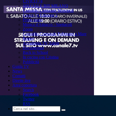
CIVICO 74
SPECIALE BIT MILANO
Consiglio Comunale Monopoli
Civico 74 Edizione 2
Primo piano
Musica d'Attracco - Spettacoli
Zoom
Consiglio Comunale Polignano a Mare
Replay
Accademia TV Talent
Documentari
Back to School
In cucina con Cristina
Pubblicità
Guida TV
News
Contatti
Dirette live
Area copertura
Search
Facebook
Twitter
RSS