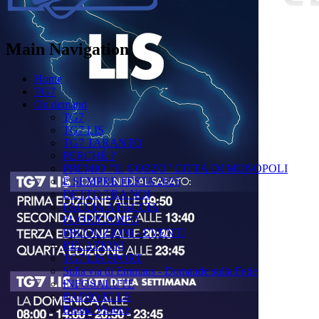
Main Navigation
Home
TG7
On demand
TG7
TG7 LIS
TG7 TARANTO
PERCHÉ ?
PREMIO "IL GOZZO" CITTÀ DI MONOPOLI
È SEMPRE FESTA 2025
DETTO TRA NOI
FACCIA A FACCIA
FUORICAMPO
PRODUZIONI - EVENTI
RELAZIONI
TG7 LIS SPORT
Sulla via di Emmaus - Domande sulla Fede
INFOSALUTE
RADIO ELLE
Buona Visione