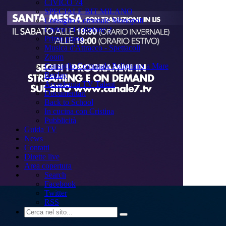
CIVICO 74
SPECIALE BIT MILANO
Consiglio Comunale Monopoli
Civico 74 Edizione 2
Primo piano
Musica d'Attracco - Spettacoli
Zoom
Consiglio Comunale Polignano a Mare
Replay
Accademia TV Talent
Documentari
Back to School
In cucina con Cristina
Pubblicità
Guida TV
News
Contatti
Dirette live
Area copertura
Search
Facebook
Twitter
RSS