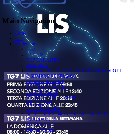
Main Navigation
Home
TG7
On demand
TG7
TG7 LIS
TG7 TARANTO
PERCHÉ ?
PREMIO "IL GOZZO" CITTÀ DI MONOPOLI
È SEMPRE FESTA 2025
DETTO TRA NOI
FACCIA A FACCIA
FUORICAMPO
PRODUZIONI - EVENTI
RELAZIONI
TG7 LIS SPORT
Sulla via di Emmaus - Domande sulla Fede
INFOSALUTE
RADIO ELLE
Buona Visione