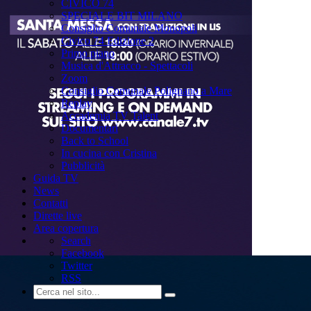
CIVICO 74
SPECIALE BIT MILANO
Consiglio Comunale Monopoli
Civico 74 Edizione 2
Primo piano
Musica d'Attracco - Spettacoli
Zoom
Consiglio Comunale Polignano a Mare
Replay
Accademia TV Talent
Documentari
Back to School
In cucina con Cristina
Pubblicità
Guida TV
News
Contatti
Dirette live
Area copertura
Search
Facebook
Twitter
RSS