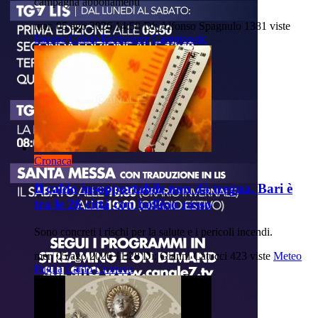
campagna abbonamenti
mer, 05 ago 2026 14:58
Di: Alfonso Spagnulo
1381 viste
Fasano
Calcio
Esclusione
Campionato
Cronaca
Il caldo insopportabile non dà tregua, Bari è
tra le 26 città con bollino rosso
Sono concreti i rischi per la salute e i pericoli incendi.
mer, 05 ago 2026 11:28
Di: Gianni Catucci
423 viste
Meteo
Puglia
Caldo
Cronaca