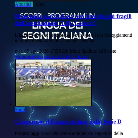
Attualità
Video
Monopoli: pacchi dono per famiglie più fragili
dall'associazione "Lilly Colucci"
L'iniziativa viene promossa a pochi giorni dai festeggiamenti
in onore di Maria Santissima della Madia
mer, 05 ago 2026 17:58
Di: Mino Spalluto
215 viste
Monopoli
Associazione-Lilly-Colucci
Sport
Clamoroso: il Fasano escluso dalla Serie D
Proprio oggi la società aveva annunciato l'apertura della