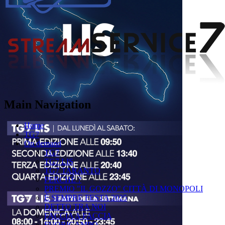
Main Navigation
Home
TG7
On demand
TG7
TG7 LIS
TG7 TARANTO
PERCHÉ ?
PREMIO "IL GOZZO" CITTÀ DI MONOPOLI
È SEMPRE FESTA 2025
DETTO TRA NOI
FACCIA A FACCIA
FUORICAMPO