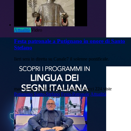
Attualità
Video
Festa patronale a Putignano in onore di Santo
Stefano
Iieri sera in diretta su Canale7 il solenne pontificale.
mar, 04 ago 2026 19:54
Di: Gianni Catucci
224 viste
Putignano
Santo-Stefano
Festa-Patronale
Attualità