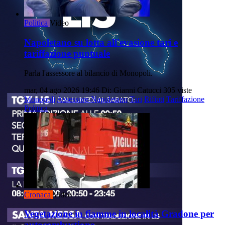
Politica
Video
Napoletano su lotta all'evasione tari e
tariffazione puntuale
Parla l'assessore al bilancio di Monopoli.
mar, 04 ago 2026 19:46
Di: Gianni Catucci
305 viste
Monopoli
Assessore-Napoletano
Tari
Rifiuti
Tariffazione
Politica
Cronaca
Video
Vegetazione in fiamme in località Gradone per
autocombustione