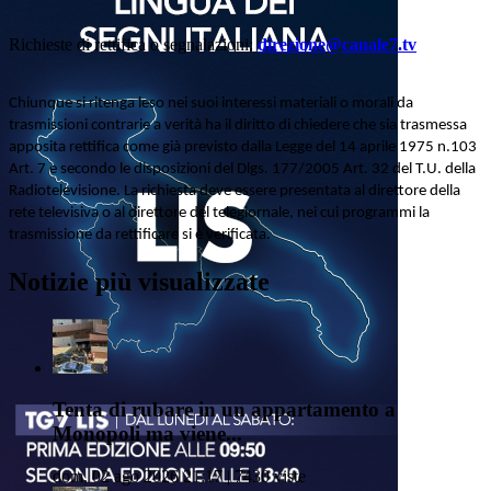
Richieste di rettifica o segnalazioni:
direzione@canale7.tv
Chiunque si ritenga leso nei suoi interessi materiali o morali da
trasmissioni contrarie a verità ha il diritto di chiedere che sia trasmessa
apposita rettifica come già previsto dalla Legge del 14 aprile 1975 n.103
Art. 7 e secondo le disposizioni del Dlgs. 177/2005 Art. 32 del T.U. della
Radiotelevisione. La richiesta deve essere presentata al direttore della
rete televisiva o al direttore del telegiornale, nei cui programmi la
trasmissione da rettificare si è verificata.
Notizie più visualizzate
Tenta di rubare in un appartamento a
Monopoli ma viene...
dom, 02 ago 2026 21:17 | 7430 viste