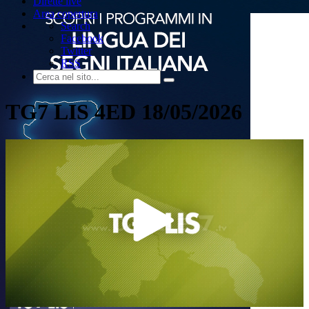
Dirette live
Area copertura
Search
Facebook
Twitter
RSS
TG7 LIS 4ED 18/05/2026
Play
Video