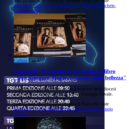
mer, 05 ago 2026 19:03
Di: Samuele Rizzi
350 viste
Monopoli
Corsa-Del-Donatore-Avis
Memorial-Michele-
Zaccaria
Sport
Cultura
Video
Monopoli - Presentato in Cattedrale il libro
"Don Vincenzo Muolo, nel nome della bellezza"
Presente all'appuntamento anche il vescovo della diocesi
Conversano - Monopoli, S.E. Mons. Giuseppe Favale.
mer, 05 ago 2026 18:46
Di: Samuele Rizzi
455 viste
Monopoli
Don-Mimmo-Belvito
Don-Vincenzo-Muolo
Cultura