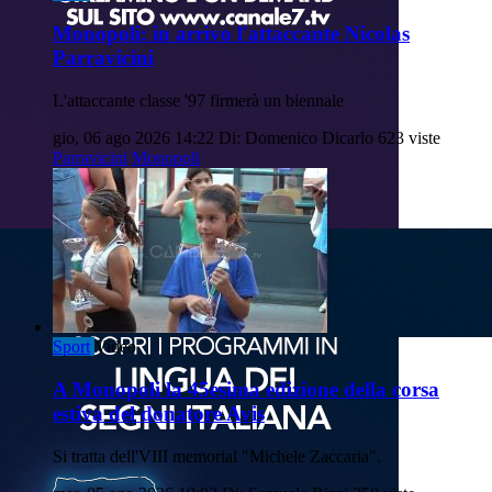
Monopoli: in arrivo l'attaccante Nicolas
Parravicini
L'attaccante classe '97 firmerà un biennale
gio, 06 ago 2026 14:22
Di: Domenico Dicarlo
623 viste
Parravicini
Monopoli
Sport
Video
A Monopoli la 45esima edizione della corsa
estiva del donatore Avis
Si tratta dell'VIII memorial "Michele Zaccaria".