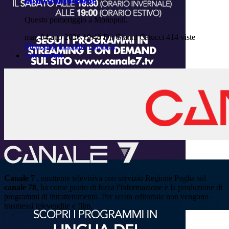
Questo pomeriggio a Monopoli.
mar, 04 ago 2026 19:40
Di: Gianni Catucci
414 viste
Monopoli
Incendio
Cronaca
Altre notizie
Canale 7
, emittente televisiva con servizio Regione Puglia sul
canale 78
, ha come punto di forza l'informazione e la produzione di
programmi di intrattenimento. Per scelta editoriale non vengono
trasmessi televendite e film.