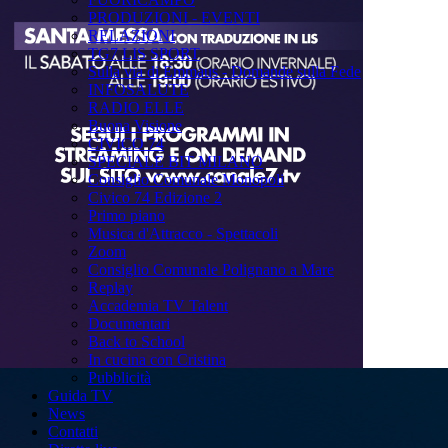
PRODUZIONI - EVENTI
RELAZIONI
TG7 LIS SPORT
Sulla via di Emmaus - Domande sulla Fede
INFOSALUTE
RADIO ELLE
Buona Visione
CIVICO 74
SPECIALE BIT MILANO
Consiglio Comunale Monopoli
Civico 74 Edizione 2
Primo piano
Musica d'Attracco - Spettacoli
Zoom
Consiglio Comunale Polignano a Mare
Replay
Accademia TV Talent
Documentari
Back to School
In cucina con Cristina
Pubblicità
Guida TV
News
Contatti