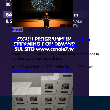
Eventi
Video
Monopoli: osservazioni astronomiche al
"Radar" con "Le stelle a teatro"
L'iniziativa è promossa dall’Associazione Andromeda in
collaborazione con Teatri di Bari
mer, 05 ago 2026 18:07
Di: Mino Spalluto
159 viste
Monopoli
Le-Stelle-Al-Teatro
Radar