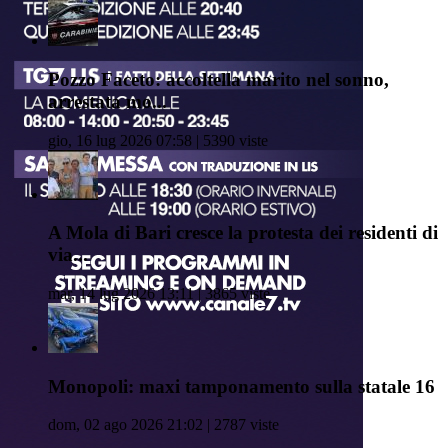
Pozzo Faceto: accoltella marito nel sonno,
arrestata mo...
gio, 16 lug 2026 07:58 | 5390 viste
A Mola di Bari cresce la protesta dei residenti di
via...
mar, 14 lug 2026 13:11 | 3865 viste
Monopoli: maxi tamponamento sulla statale 16
dom, 02 ago 2026 21:02 | 2787 viste