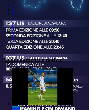
1
2
3
4
5
6
7
8
9
..
22
Aggiornamenti e notizie
Sport