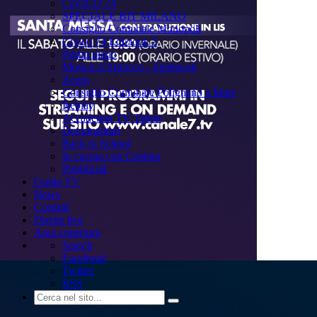
CIVICO 74
SPECIALE BIT MILANO
Consiglio Comunale Monopoli
Civico 74 Edizione 2
Primo piano
Musica d'Attracco - Spettacoli
Zoom
Consiglio Comunale Polignano a Mare
Replay
Accademia TV Talent
Documentari
Back to School
In cucina con Cristina
Pubblicità
Guida TV
News
Contatti
Dirette live
Area copertura
Search
Facebook
Twitter
RSS