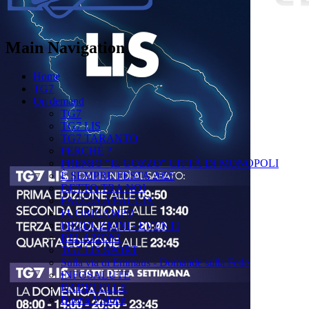
Main Navigation
Home
TG7
On demand
TG7
TG7 LIS
TG7 TARANTO
PERCHÉ ?
PREMIO "IL GOZZO" CITTÀ DI MONOPOLI
È SEMPRE FESTA 2025
DETTO TRA NOI
FACCIA A FACCIA
FUORICAMPO
PRODUZIONI - EVENTI
RELAZIONI
TG7 LIS SPORT
Sulla via di Emmaus - Domande sulla Fede
INFOSALUTE
RADIO ELLE
Buona Visione