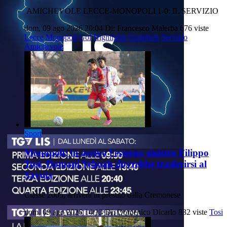
AMICHEVOLE LECCE-MONOPOLI 1-0: IL SERVIZIO
dom, 09 ago 2026 20:04
Di: Francesco Malerba
676 viste
Lecce
Monopoli
Gol
Highlights
Geubbels
Servizio
Amichevole
Sport
Monopoli: in arrivo l'esterno sinistro Filippo
Tosi. Domani Yeboah dovrebbe trasferirsi al
Savoia
Classe 2005, arriverà in prestito dalla Cremonese
dom, 09 ago 2026 14:13
Di: Domenico Dicarlo
832 viste
Tosi