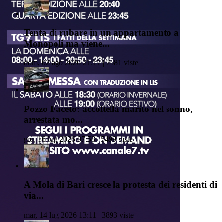
Tenta di rubare in un appartamento a
Monopoli ma viene...
dom, 02 ago 2026 21:17 | 7681 viste
Pozzo Faceto: accoltella marito nel sonno,
arrestata mo...
gio, 16 lug 2026 07:58 | 5499 viste
A Mola di Bari cresce la protesta dei residenti di
via...
mar, 14 lug 2026 13:11 | 3893 viste