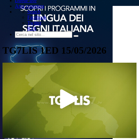
Dirette live
Area copertura
Search
Facebook
Twitter
RSS
TG7LIS 1ED 15/05/2026
Play
Video