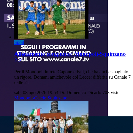
Sport
Allenamento congiunto: Monopoli-Squinzano
2-2
Per il Monopoli in rete Capone e Fall, che ha anche sbagliato
un rigore. Domani amichevole col Lecce: differita su Canale 7
dalle 21
sab, 08 ago 2026 19:53
Di: Domenico Dicarlo
708 viste
Monopoli-Calcio
Squinzano