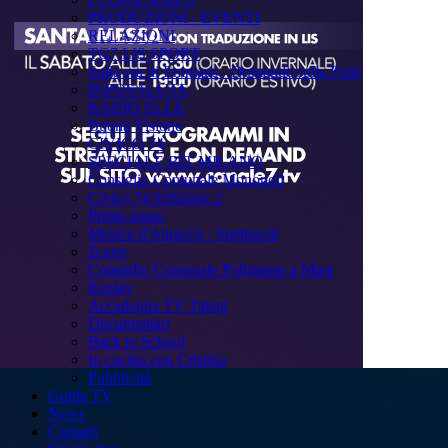
PRODUZIONI - EVENTI
RELAZIONI
TG7 LIS SPORT
Sulla via di Emmaus - Domande sulla Fede
INFOSALUTE
RADIO ELLE
Buona Visione
CIVICO 74
SPECIALE BIT MILANO
Consiglio Comunale Monopoli
Civico 74 Edizione 2
Primo piano
Musica d'Attracco - Spettacoli
Zoom
Consiglio Comunale Polignano a Mare
Replay
Accademia TV Talent
Documentari
Back to School
In cucina con Cristina
Pubblicità
Guida TV
News
Contatti