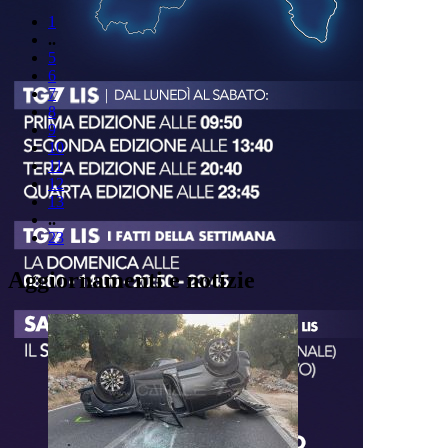
1
..
5
6
7
8
9
10
11
12
13
..
23
Aggiornamenti e notizie