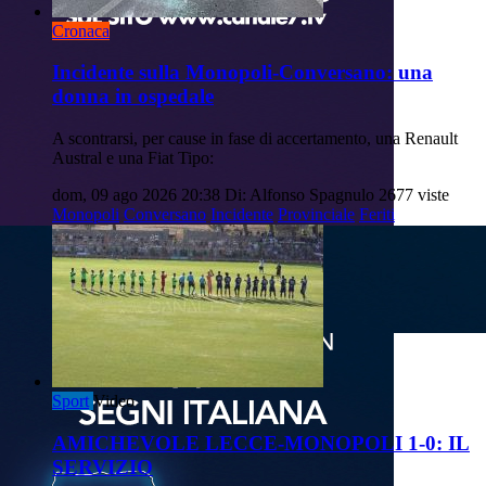
Cronaca
Incidente sulla Monopoli-Conversano: una
donna in ospedale
A scontrarsi, per cause in fase di accertamento, una Renault
Austral e una Fiat Tipo:
dom, 09 ago 2026 20:38
Di: Alfonso Spagnulo
2677 viste
Monopoli
Conversano
Incidente
Provinciale
Feriti
Sport
Video
AMICHEVOLE LECCE-MONOPOLI 1-0: IL
SERVIZIO