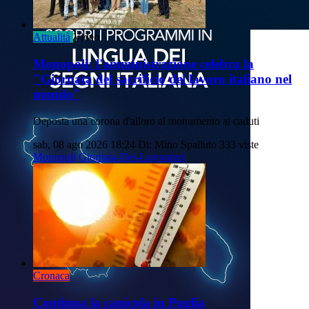
Attualità
Video
Monopoli: l'amministrazione celebra la
"Giornata del sacrificio del lavoro italiano nel
mondo"
Deposta una corona d'alloro al monumento ai caduti
sab, 08 ago 2026 18:24
Di: Mino Spalluto
333 viste
Monopoli
Giornata-Dei-Lavoratori
Cronaca
Continua la canicola in Puglia