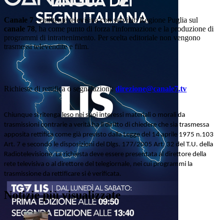
Canale 7
, emittente televisiva con servizio Regione Puglia sul
canale 78
, ha come punto di forza l'informazione e la produzione di
programmi di intrattenimento. Per scelta editoriale non vengono
trasmessi televendite e film.
Richieste di rettifica o segnalazioni:
direzione@canale7.tv
Chiunque si ritenga leso nei suoi interessi materiali o morali da
trasmissioni contrarie a verità ha il diritto di chiedere che sia trasmessa
apposita rettifica come già previsto dalla Legge del 14 aprile 1975 n.103
Art. 7 e secondo le disposizioni del Dlgs. 177/2005 Art. 32 del T.U. della
Radiotelevisione. La richiesta deve essere presentata al direttore della
rete televisiva o al direttore del telegiornale, nei cui programmi la
trasmissione da rettificare si è verificata.
Notizie più visualizzate