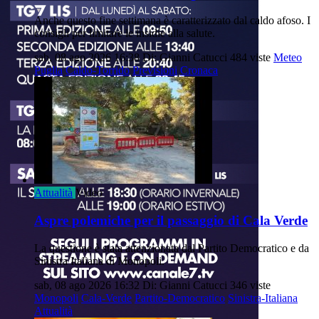
Anche questo fine settimana è caratterizzato dal caldo afoso. I
consigli per limitare le insidie alla salute.
sab, 08 ago 2026 16:38
Di: Gianni Catucci
484 viste
Meteo
Puglia
Caldo-Torrido
Previsioni
Cronaca
Attualità
Video
Aspre polemiche per il passaggio di Cala Verde
La questione è stata attenzionata dal Partito Democratico e da
Sinistra Italiana di Monopoli.
sab, 08 ago 2026 16:32
Di: Gianni Catucci
346 viste
Monopoli
Cala-Verde
Partito-Democratico
Sinistra-Italiana
Attualità