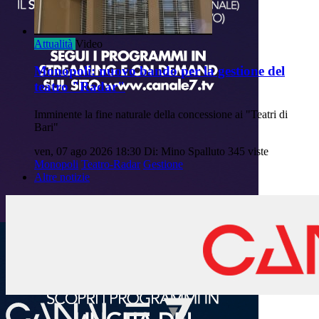
Attualità
Video
Monopoli: nuovo bando per la gestione del
teatro "Radar"
Imminente la fine naturale della concessione ai "Teatri di
Bari"
ven, 07 ago 2026 18:30
Di: Mino Spalluto
345 viste
Monopoli
Teatro-Radar
Gestione
Altre notizie