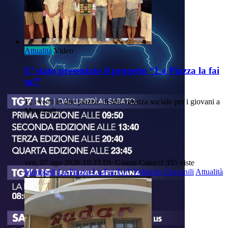
Attualità
Video
E’ stato presentato il progetto “La Piazza la fai
tu!”
12 eventi in due piazze, di alta valenza sociale per i giovani a
Monopoli.
ven, 07 ago 2026 19:33
Di: Gianni Catucci
355 viste
Monopoli
La-Piazza-La-Fai-Tu!”
Politiche-Giovanili
Attualità