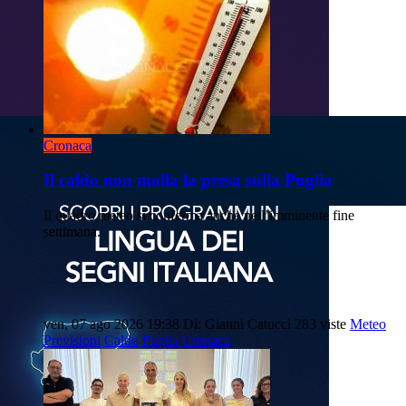
Cronaca
Il caldo non molla la presa sulla Puglia
Il quadro meteo si conferma anche nell’imminente fine
settimana.
ven, 07 ago 2026 19:38
Di: Gianni Catucci
283 viste
Meteo
Previsioni
Caldo
Puglia
Cronaca