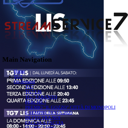
Main Navigation
Home
TG7
On demand
TG7
TG7 LIS
TG7 TARANTO
PERCHÉ ?
PREMIO "IL GOZZO" CITTÀ DI MONOPOLI
È SEMPRE FESTA 2025
DETTO TRA NOI
FACCIA A FACCIA
FUORICAMPO