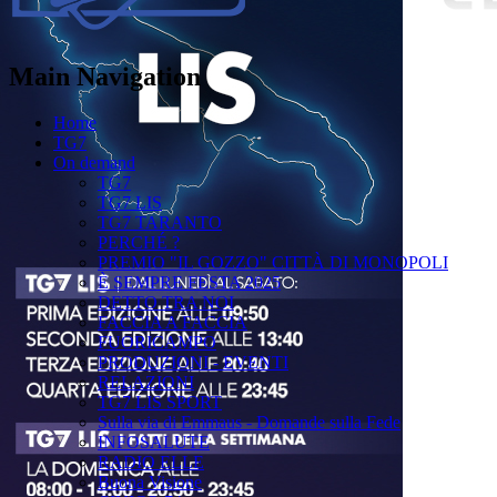
Main Navigation
Home
TG7
On demand
TG7
TG7 LIS
TG7 TARANTO
PERCHÉ ?
PREMIO "IL GOZZO" CITTÀ DI MONOPOLI
È SEMPRE FESTA 2025
DETTO TRA NOI
FACCIA A FACCIA
FUORICAMPO
PRODUZIONI - EVENTI
RELAZIONI
TG7 LIS SPORT
Sulla via di Emmaus - Domande sulla Fede
INFOSALUTE
RADIO ELLE
Buona Visione