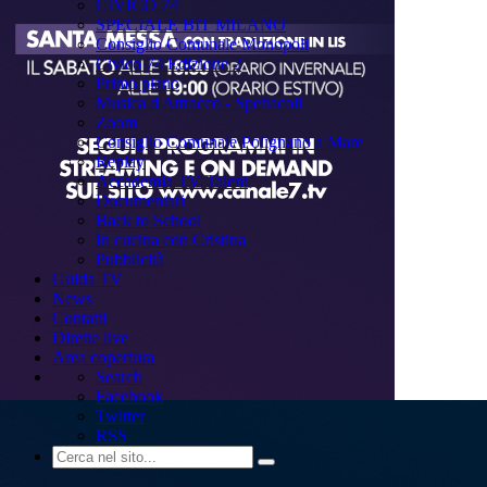
CIVICO 74
SPECIALE BIT MILANO
Consiglio Comunale Monopoli
Civico 74 Edizione 2
Primo piano
Musica d'Attracco - Spettacoli
Zoom
Consiglio Comunale Polignano a Mare
Replay
Accademia TV Talent
Documentari
Back to School
In cucina con Cristina
Pubblicità
Guida TV
News
Contatti
Dirette live
Area copertura
Search
Facebook
Twitter
RSS