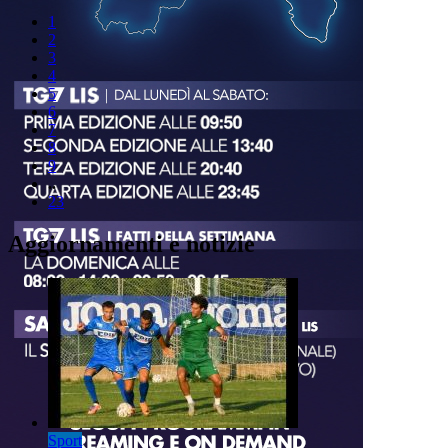
1
2
3
4
5
6
7
8
9
..
23
Aggiornamenti e notizie
Sport