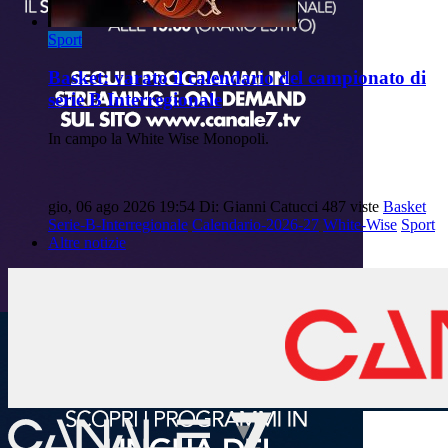
Sport
Basket: varato il calendario del campionato di
serie B Interregionale
In campo la White Wise Monopoli.
gio, 06 ago 2026 19:54
Di: Gianni Catucci
487 viste
Basket
Serie-B-Interregionale
Calendario-2026-27
White-Wise
Sport
Altre notizie