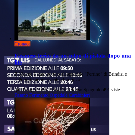
Cronaca
Fasanese ferito da un colpo di pistola dopo una
lite
Il 30enne è stato portato all'ospedale "Perrino" di Brindisi e
sottoposto ad intervento chirurgico
gio, 06 ago 2026 19:54
Di: Alfonso Spagnulo
491 viste
Fasano
Ferimento
Ospedale
Carabinieri