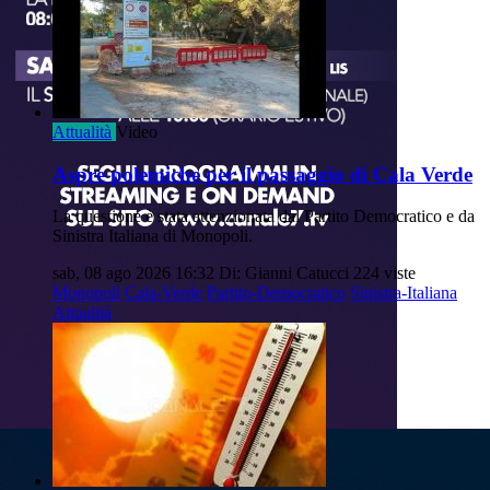
Attualità
Video
Aspre polemiche per il passaggio di Cala Verde
La questione è stata attenzionata dal Partito Democratico e da
Sinistra Italiana di Monopoli.
sab, 08 ago 2026 16:32
Di: Gianni Catucci
224 viste
Monopoli
Cala-Verde
Partito-Democratico
Sinistra-Italiana
Attualità