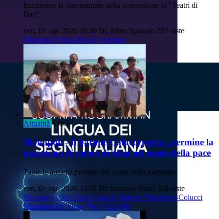
Imminente la fine naturale della concessione ai "Teatri di
Bari"
ven, 07 ago 2026 18:30
Di: Mino Spalluto
297 viste
Monopoli
Teatro-Radar
Gestione
Attualità
Video
Monopoli - Il barone Colucci porta a termine la
maratona di nuoto di 4km nel nome della pace
Tante le autorità presenti nel corso della mattinata.
ven, 07 ago 2026 12:51
Di: Samuele Rizzi
368 viste
Monopoli
Lido-Torre-Egnazia
Barone-Vitantonio-Colucci
Maratona-Di-Nuoto
Pace
Attualità