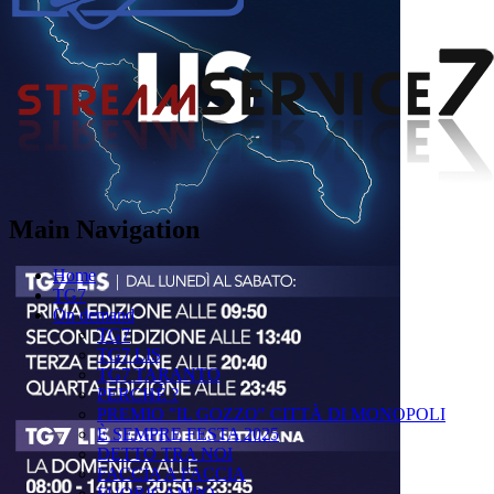
Main Navigation
Home
TG7
On demand
TG7
TG7 LIS
TG7 TARANTO
PERCHÉ ?
PREMIO "IL GOZZO" CITTÀ DI MONOPOLI
È SEMPRE FESTA 2025
DETTO TRA NOI
FACCIA A FACCIA
FUORICAMPO