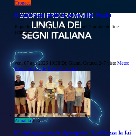
Cronaca
Il caldo non molla la presa sulla Puglia
Il quadro meteo si conferma anche nell’imminente fine
settimana.
ven, 07 ago 2026 19:38
Di: Gianni Catucci
247 viste
Meteo
Previsioni
Caldo
Puglia
Cronaca
Attualità
Video
E’ stato presentato il progetto “La Piazza la fai