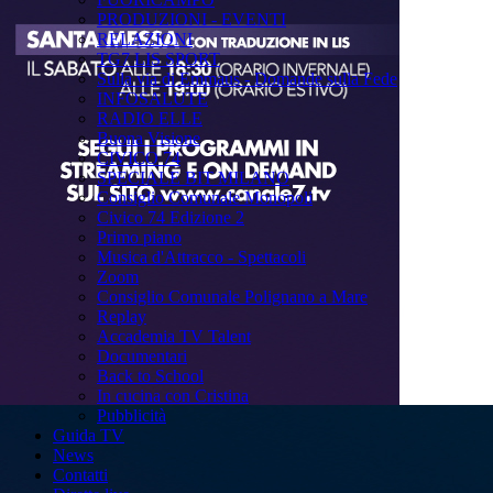
PRODUZIONI - EVENTI
RELAZIONI
TG7 LIS SPORT
Sulla via di Emmaus - Domande sulla Fede
INFOSALUTE
RADIO ELLE
Buona Visione
CIVICO 74
SPECIALE BIT MILANO
Consiglio Comunale Monopoli
Civico 74 Edizione 2
Primo piano
Musica d'Attracco - Spettacoli
Zoom
Consiglio Comunale Polignano a Mare
Replay
Accademia TV Talent
Documentari
Back to School
In cucina con Cristina
Pubblicità
Guida TV
News
Contatti