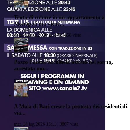
Tenta di rubare in un appartamento a
Monopoli ma viene...
dom, 02 ago 2026 21:17 | 7658 viste
Pozzo Faceto: accoltella marito nel sonno,
arrestata mo...
gio, 16 lug 2026 07:58 | 5487 viste
A Mola di Bari cresce la protesta dei residenti di
via...
mar, 14 lug 2026 13:11 | 3887 viste