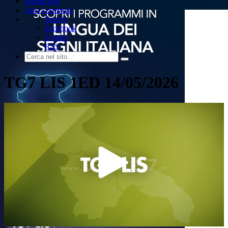
Dirette live
Area copertura
Search
Facebook
Twitter
RSS
TG7 LIS 1ED 14/05/2026
Play
Video