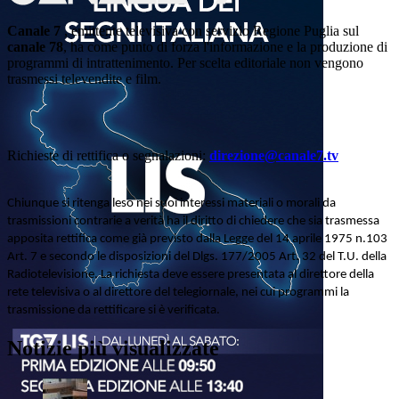
Canale 7
, emittente televisiva con servizio Regione Puglia sul
canale 78
, ha come punto di forza l'informazione e la produzione di
programmi di intrattenimento. Per scelta editoriale non vengono
trasmessi televendite e film.
Richieste di rettifica o segnalazioni:
direzione@canale7.tv
Chiunque si ritenga leso nei suoi interessi materiali o morali da
trasmissioni contrarie a verità ha il diritto di chiedere che sia trasmessa
apposita rettifica come già previsto dalla Legge del 14 aprile 1975 n.103
Art. 7 e secondo le disposizioni del Dlgs. 177/2005 Art. 32 del T.U. della
Radiotelevisione. La richiesta deve essere presentata al direttore della
rete televisiva o al direttore del telegiornale, nei cui programmi la
trasmissione da rettificare si è verificata.
Notizie più visualizzate