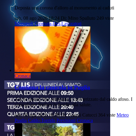
Deposta una corona d'alloro al monumento ai caduti
sab, 08 ago 2026 18:24
Di: Mino Spalluto
249 viste
Monopoli
Giornata-Dei-Lavoratori
Cronaca
Continua la canicola in Puglia
Anche questo fine settimana è caratterizzato dal caldo afoso. I
consigli per limitare le insidie alla salute.
sab, 08 ago 2026 16:38
Di: Gianni Catucci
364 viste
Meteo
Puglia
Caldo-Torrido
Previsioni
Cronaca