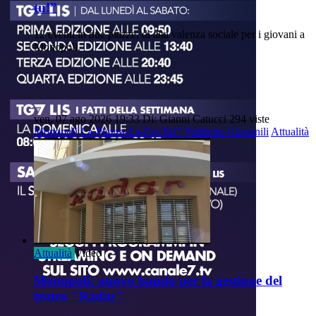
tu!”
12 eventi in due piazze, di alta valenza sociale per i giovani a
Monopoli.
ven, 07 ago 2026 19:33
Di: Gianni Catucci
294 viste
Monopoli
La-Piazza-La-Fai-Tu!”
Politiche-Giovanili
Attualità
Attualità
Video
Monopoli: nuovo bando per la gestione del
teatro "Radar"