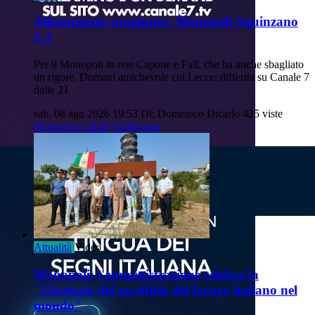
Allenamento congiunto: Monopoli-Squinzano
2-2
Per il Monopoli in rete Capone e Fall, che ha anche sbagliato
un rigore. Domani amichevole col Lecce: differita su Canale 7
dalle 21
sab, 08 ago 2026 19:53
Di: Domenico Dicarlo
425 viste
Monopoli-Calcio
Squinzano
Attualità
Video
Monopoli: l'amministrazione celebra la
"Giornata del sacrificio del lavoro italiano nel
mondo"