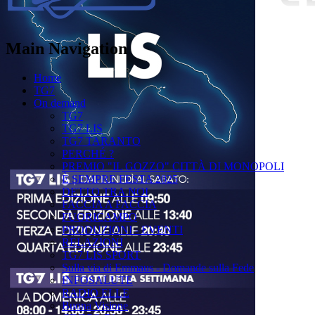
Main Navigation
Home
TG7
On demand
TG7
TG7 LIS
TG7 TARANTO
PERCHÉ ?
PREMIO "IL GOZZO" CITTÀ DI MONOPOLI
È SEMPRE FESTA 2025
DETTO TRA NOI
FACCIA A FACCIA
FUORICAMPO
PRODUZIONI - EVENTI
RELAZIONI
TG7 LIS SPORT
Sulla via di Emmaus - Domande sulla Fede
INFOSALUTE
RADIO ELLE
Buona Visione