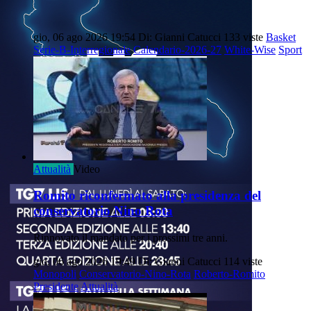
gio, 06 ago 2026 19:54
Di: Gianni Catucci
133 viste
Basket
Serie-B-Interregionale
Calendario-2026-27
White-Wise
Sport
Attualità
Video
Romito riconfermato alla presidenza del
conservatorio Nino Rota
Rinnovato il mandato per i prossimi tre anni.
gio, 06 ago 2026 19:49
Di: Gianni Catucci
114 viste
Monopoli
Conservatorio-Nino-Rota
Roberto-Romito
Presidente
Attualità