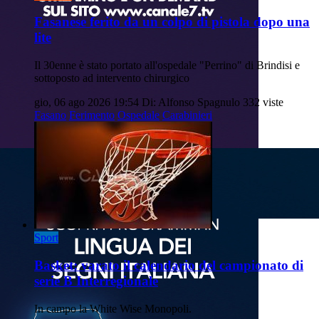
Fasanese ferito da un colpo di pistola dopo una
lite
Il 30enne è stato portato all'ospedale "Perrino" di Brindisi e
sottoposto ad intervento chirurgico
gio, 06 ago 2026 19:54
Di: Alfonso Spagnulo
332 viste
Fasano
Ferimento
Ospedale
Carabinieri
Sport
Basket: varato il calendario del campionato di
serie B Interregionale
In campo la White Wise Monopoli.