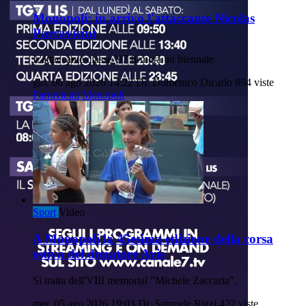
Monopoli: in arrivo l'attaccante Nicolas
Parravicini
L'attaccante classe '97 firmerà un biennale
gio, 06 ago 2026 14:22
Di: Domenico Dicarlo
894 viste
Parravicini
Monopoli
Sport
Video
A Monopoli la 45esima edizione della corsa
estiva del donatore Avis
Si tratta dell'VIII memorial "Michele Zaccaria".
mer, 05 ago 2026 19:03
Di: Samuele Rizzi
422 viste