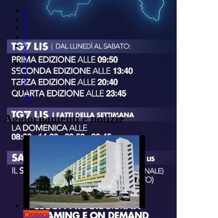
1
2
3
4
5
6
7
8
9
..
22
Aggiornamenti e notizie
Cronaca