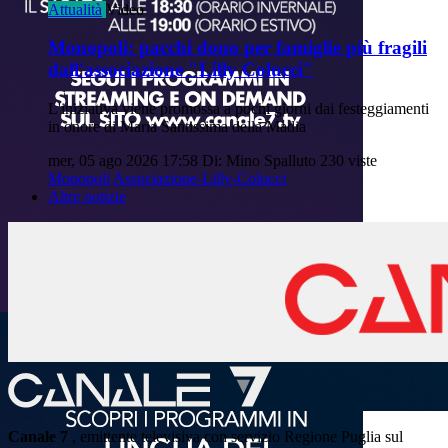
Attualità
Video
Monopoli: pacchi dono per famiglie più fragili
dall'associazione "Lilly Colucci"
L'iniziativa viene promossa a pochi giorni dai festeggiamenti
in onore di Maria Santissima della Madia
mer, 05 ago 2026 17:58
Di: Mino Spalluto
230 viste
Monopoli
Associazione-Lilly-Colucci
Altre notizie
Canale 7
, emittente televisiva con servizio Regione Puglia sul