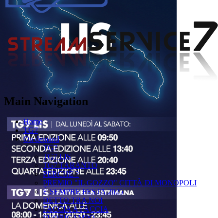
Main Navigation
Home
TG7
On demand
TG7
TG7 LIS
TG7 TARANTO
PERCHÉ ?
PREMIO "IL GOZZO" CITTÀ DI MONOPOLI
È SEMPRE FESTA 2025
DETTO TRA NOI
FACCIA A FACCIA
FUORICAMPO