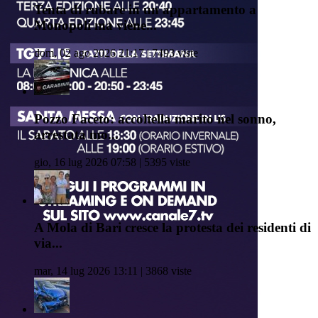
Tenta di rubare in un appartamento a
Monopoli ma viene...
dom, 02 ago 2026 21:17 | 7493 viste
Pozzo Faceto: accoltella marito nel sonno,
arrestata mo...
gio, 16 lug 2026 07:58 | 5395 viste
A Mola di Bari cresce la protesta dei residenti di
via...
mar, 14 lug 2026 13:11 | 3868 viste