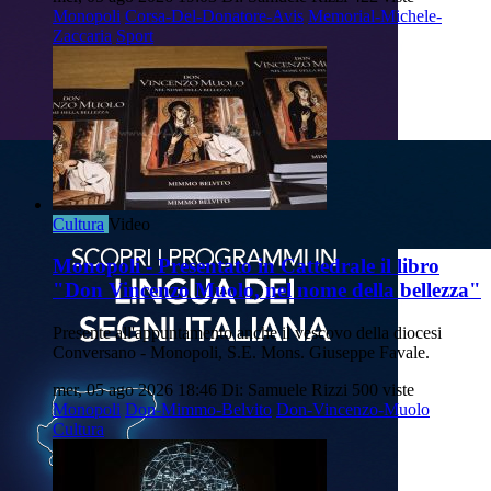
Monopoli
Corsa-Del-Donatore-Avis
Memorial-Michele-
Zaccaria
Sport
Cultura
Video
Monopoli - Presentato in Cattedrale il libro
"Don Vincenzo Muolo, nel nome della bellezza"
Presente all'appuntamento anche il vescovo della diocesi
Conversano - Monopoli, S.E. Mons. Giuseppe Favale.
mer, 05 ago 2026 18:46
Di: Samuele Rizzi
500 viste
Monopoli
Don-Mimmo-Belvito
Don-Vincenzo-Muolo
Cultura