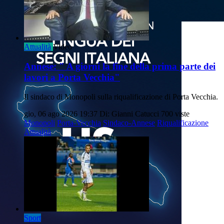
Attualità
Video
Annese: " A giorni la fine della prima parte dei
lavori a Porta Vecchia"
Il sindaco di Monopoli sulla riqualificazione di Porta Vecchia.
gio, 06 ago 2026 19:37
Di: Gianni Catucci
700 viste
Monopoli
Porta-Vecchia
Sindaco-Annese
Riqualificazione
Attualità
Sport