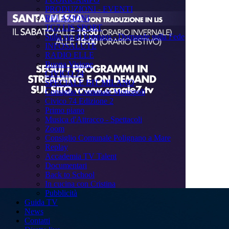
PRODUZIONI - EVENTI
RELAZIONI
TG7 LIS SPORT
Sulla via di Emmaus - Domande sulla Fede
INFOSALUTE
RADIO ELLE
Buona Visione
CIVICO 74
SPECIALE BIT MILANO
Consiglio Comunale Monopoli
Civico 74 Edizione 2
Primo piano
Musica d'Attracco - Spettacoli
Zoom
Consiglio Comunale Polignano a Mare
Replay
Accademia TV Talent
Documentari
Back to School
In cucina con Cristina
Pubblicità
Guida TV
News
Contatti