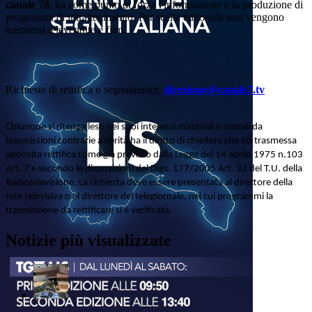
canale 78
, ha come punto di forza l'informazione e la produzione di
programmi di intrattenimento. Per scelta editoriale non vengono
trasmessi televendite e film.
Richieste di rettifica o segnalazioni:
direzione@canale7.tv
Chiunque si ritenga leso nei suoi interessi materiali o morali da
trasmissioni contrarie a verità ha il diritto di chiedere che sia trasmessa
apposita rettifica come già previsto dalla Legge del 14 aprile 1975 n.103
Art. 7 e secondo le disposizioni del Dlgs. 177/2005 Art. 32 del T.U. della
Radiotelevisione. La richiesta deve essere presentata al direttore della
rete televisiva o al direttore del telegiornale, nei cui programmi la
trasmissione da rettificare si è verificata.
Notizie più visualizzate