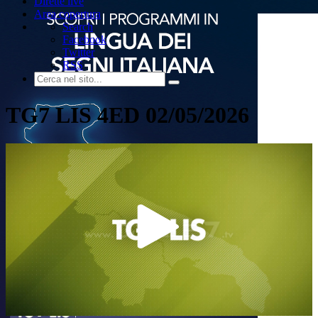
Dirette live
Area copertura
Search
Facebook
Twitter
RSS
TG7 LIS 4ED 02/05/2026
Play
Video