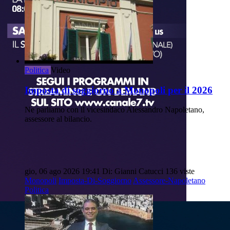
Politica
Video
Imposta di soggiorno a Monopoli per il 2026
Ne parliamo con il vicesindaco Alessandro Napoletano,
assessore al bilancio.
gio, 06 ago 2026 19:41
Di: Gianni Catucci
136 viste
Monopoli
Imposta-Di-Soggiorno
Assessore-Napoletano
Politica