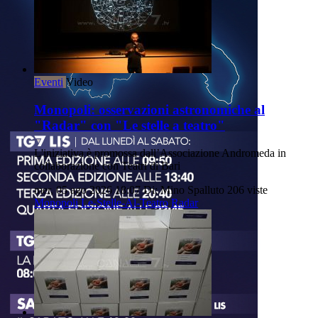
Eventi
Video
Monopoli: osservazioni astronomiche al
"Radar" con "Le stelle a teatro"
L'iniziativa è promossa dall’Associazione Andromeda in
collaborazione con Teatri di Bari
mer, 05 ago 2026 18:07
Di: Mino Spalluto
206 viste
Monopoli
Le-Stelle-Al-Teatro
Radar