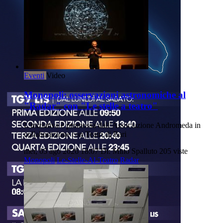
Eventi
Video
Monopoli: osservazioni astronomiche al
"Radar" con "Le stelle a teatro"
L'iniziativa è promossa dall’Associazione Andromeda in
collaborazione con Teatri di Bari
mer, 05 ago 2026 18:07
Di: Mino Spalluto
205 viste
Monopoli
Le-Stelle-Al-Teatro
Radar