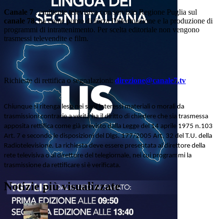
Canale 7
, emittente televisiva con servizio Regione Puglia sul
canale 78
, ha come punto di forza l'informazione e la produzione di
programmi di intrattenimento. Per scelta editoriale non vengono
trasmessi televendite e film.
Richieste di rettifica o segnalazioni:
direzione@canale7.tv
Chiunque si ritenga leso nei suoi interessi materiali o morali da
trasmissioni contrarie a verità ha il diritto di chiedere che sia trasmessa
apposita rettifica come già previsto dalla Legge del 14 aprile 1975 n.103
Art. 7 e secondo le disposizioni del Dlgs. 177/2005 Art. 32 del T.U. della
Radiotelevisione. La richiesta deve essere presentata al direttore della
rete televisiva o al direttore del telegiornale, nei cui programmi la
trasmissione da rettificare si è verificata.
Notizie più visualizzate