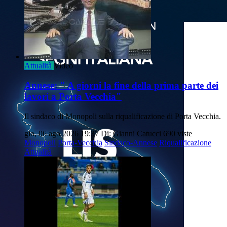
Attualità
Video
Annese: " A giorni la fine della prima parte dei
lavori a Porta Vecchia"
Il sindaco di Monopoli sulla riqualificazione di Porta Vecchia.
gio, 06 ago 2026 19:37
Di: Gianni Catucci
690 viste
Monopoli
Porta-Vecchia
Sindaco-Annese
Riqualificazione
Attualità