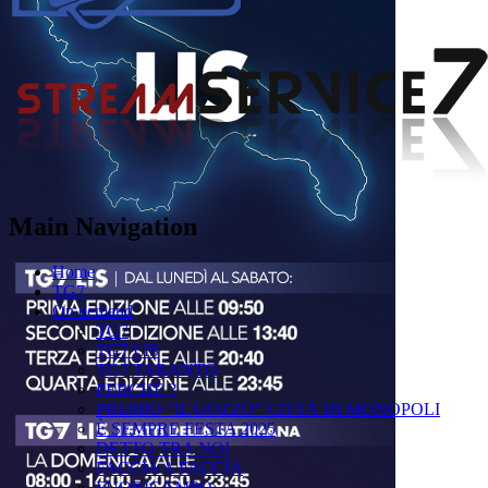
Main Navigation
Home
TG7
On demand
TG7
TG7 LIS
TG7 TARANTO
PERCHÉ ?
PREMIO "IL GOZZO" CITTÀ DI MONOPOLI
È SEMPRE FESTA 2025
DETTO TRA NOI
FACCIA A FACCIA
FUORICAMPO