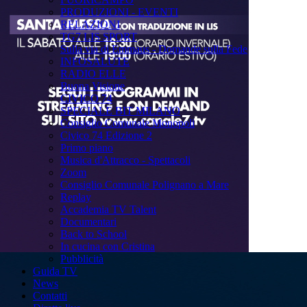
PRODUZIONI - EVENTI
RELAZIONI
TG7 LIS SPORT
Sulla via di Emmaus - Domande sulla Fede
INFOSALUTE
RADIO ELLE
Buona Visione
CIVICO 74
SPECIALE BIT MILANO
Consiglio Comunale Monopoli
Civico 74 Edizione 2
Primo piano
Musica d'Attracco - Spettacoli
Zoom
Consiglio Comunale Polignano a Mare
Replay
Accademia TV Talent
Documentari
Back to School
In cucina con Cristina
Pubblicità
Guida TV
News
Contatti