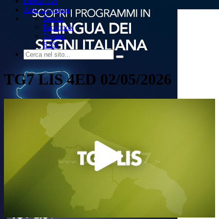
Dirette live
Area copertura
Search
Facebook
Twitter
RSS
TG7 LIS 4ED 02/05/2026
Play
Video