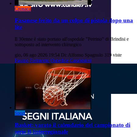
Cronaca
Fasanese ferito da un colpo di pistola dopo una
lite
Il 30enne è stato portato all'ospedale "Perrino" di Brindisi e
sottoposto ad intervento chirurgico
gio, 06 ago 2026 19:54
Di: Alfonso Spagnulo
319 viste
Fasano
Ferimento
Ospedale
Carabinieri
Sport
Basket: varato il calendario del campionato di
serie B Interregionale