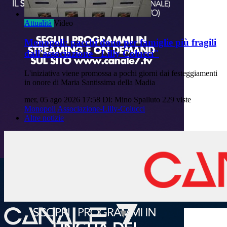
Attualità
Video
Monopoli: pacchi dono per famiglie più fragili
dall'associazione "Lilly Colucci"
L'iniziativa viene promossa a pochi giorni dai festeggiamenti
in onore di Maria Santissima della Madia
mer, 05 ago 2026 17:58
Di: Mino Spalluto
229 viste
Monopoli
Associazione-Lilly-Colucci
Altre notizie