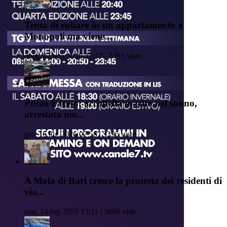
Tenta di rubare in un appartamento a
Monopoli ma viene...
dom, 02 ago 2026 21:17 | 7493 viste
Pozzo Faceto: accoltella marito nel sonno,
arrestata mo...
gio, 16 lug 2026 07:58 | 5395 viste
A Mola di Bari cresce la protesta dei residenti di
via...
mar, 14 lug 2026 13:11 | 3868 viste