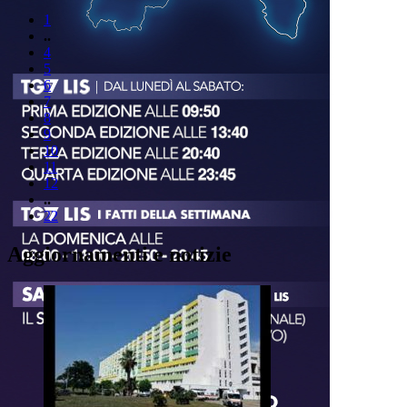
1
..
4
5
6
7
8
9
10
11
12
..
22
Aggiornamenti e notizie