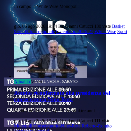
In campo la White Wise Monopoli.
gio, 06 ago 2026 19:54
Di: Gianni Catucci
130 viste
Basket
Serie-B-Interregionale
Calendario-2026-27
White-Wise
Sport
Attualità
Video
Romito riconfermato alla presidenza del
conservatorio Nino Rota
Rinnovato il mandato per i prossimi tre anni.
gio, 06 ago 2026 19:49
Di: Gianni Catucci
111 viste
Monopoli
Conservatorio-Nino-Rota
Roberto-Romito