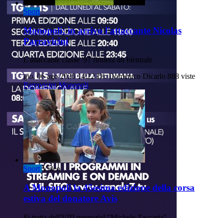
Sport
Monopoli: in arrivo l'attaccante Nicolas
Parravicini
L'attaccante classe '97 firmerà un biennale
gio, 06 ago 2026 14:22
Di: Domenico Dicarlo
888 viste
Parravicini
Monopoli
Sport
Video
A Monopoli la 45esima edizione della corsa
estiva del donatore Avis
Si tratta dell'VIII memorial "Michele Zaccaria".