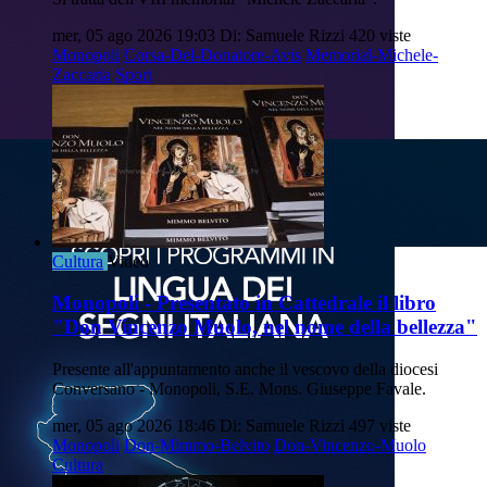
mer, 05 ago 2026 19:03
Di: Samuele Rizzi
420 viste
Monopoli
Corsa-Del-Donatore-Avis
Memorial-Michele-
Zaccaria
Sport
Cultura
Video
Monopoli - Presentato in Cattedrale il libro
"Don Vincenzo Muolo, nel nome della bellezza"
Presente all'appuntamento anche il vescovo della diocesi
Conversano - Monopoli, S.E. Mons. Giuseppe Favale.
mer, 05 ago 2026 18:46
Di: Samuele Rizzi
497 viste
Monopoli
Don-Mimmo-Belvito
Don-Vincenzo-Muolo
Cultura