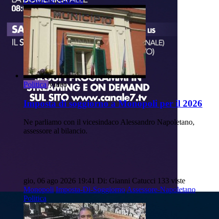
Presidente
Attualità
Politica
Video
Imposta di soggiorno a Monopoli per il 2026
Ne parliamo con il vicesindaco Alessandro Napoletano,
assessore al bilancio.
gio, 06 ago 2026 19:41
Di: Gianni Catucci
133 viste
Monopoli
Imposta-Di-Soggiorno
Assessore-Napoletano
Politica