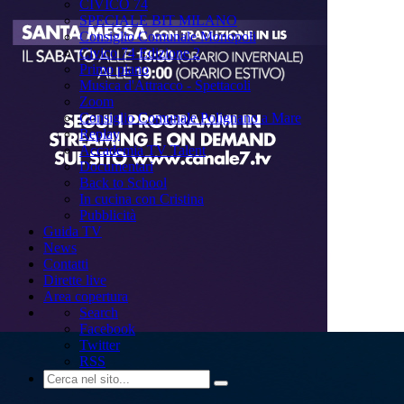
CIVICO 74
SPECIALE BIT MILANO
Consiglio Comunale Monopoli
Civico 74 Edizione 2
Primo piano
Musica d'Attracco - Spettacoli
Zoom
Consiglio Comunale Polignano a Mare
Replay
Accademia TV Talent
Documentari
Back to School
In cucina con Cristina
Pubblicità
Guida TV
News
Contatti
Dirette live
Area copertura
Search
Facebook
Twitter
RSS