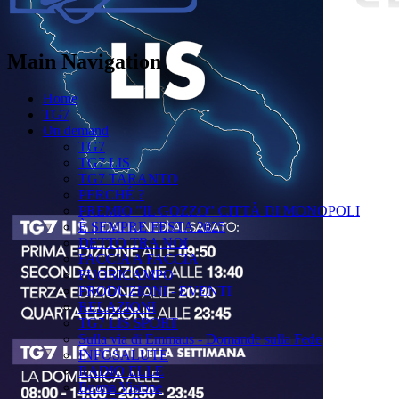
Main Navigation
Home
TG7
On demand
TG7
TG7 LIS
TG7 TARANTO
PERCHÉ ?
PREMIO "IL GOZZO" CITTÀ DI MONOPOLI
È SEMPRE FESTA 2025
DETTO TRA NOI
FACCIA A FACCIA
FUORICAMPO
PRODUZIONI - EVENTI
RELAZIONI
TG7 LIS SPORT
Sulla via di Emmaus - Domande sulla Fede
INFOSALUTE
RADIO ELLE
Buona Visione