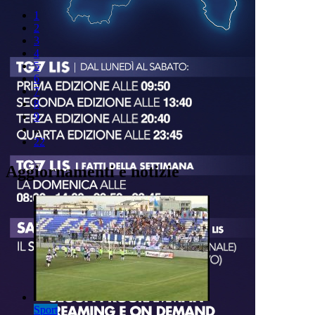
1
2
3
4
5
6
7
8
9
..
22
Aggiornamenti e notizie
Sport