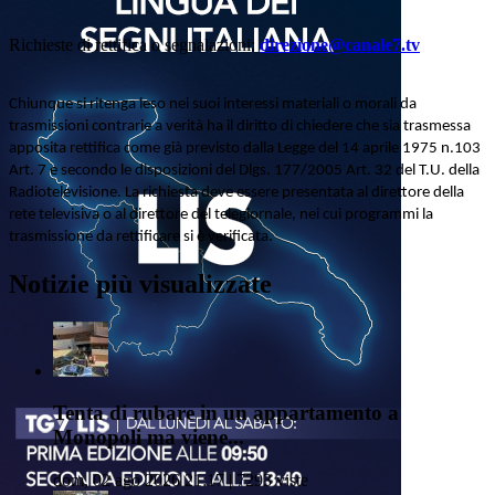
Richieste di rettifica o segnalazioni:
direzione@canale7.tv
Chiunque si ritenga leso nei suoi interessi materiali o morali da
trasmissioni contrarie a verità ha il diritto di chiedere che sia trasmessa
apposita rettifica come già previsto dalla Legge del 14 aprile 1975 n.103
Art. 7 e secondo le disposizioni del Dlgs. 177/2005 Art. 32 del T.U. della
Radiotelevisione. La richiesta deve essere presentata al direttore della
rete televisiva o al direttore del telegiornale, nei cui programmi la
trasmissione da rettificare si è verificata.
Notizie più visualizzate
Tenta di rubare in un appartamento a
Monopoli ma viene...
dom, 02 ago 2026 21:17 | 7293 viste