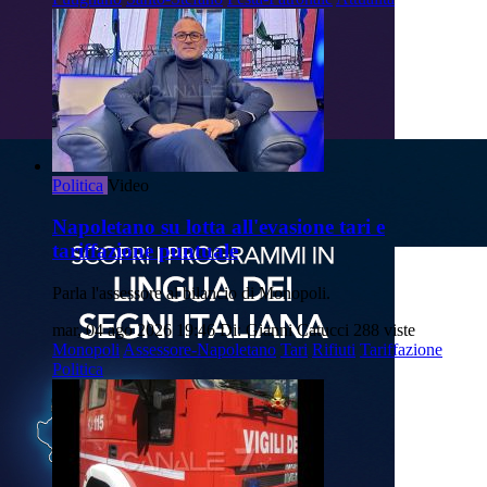
Politica
Video
Napoletano su lotta all'evasione tari e
tariffazione puntuale
Parla l'assessore al bilancio di Monopoli.
mar, 04 ago 2026 19:46
Di: Gianni Catucci
288 viste
Monopoli
Assessore-Napoletano
Tari
Rifiuti
Tariffazione
Politica