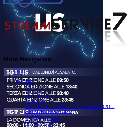
Main Navigation
Home
TG7
On demand
TG7
TG7 LIS
TG7 TARANTO
PERCHÉ ?
PREMIO "IL GOZZO" CITTÀ DI MONOPOLI
È SEMPRE FESTA 2025
DETTO TRA NOI
FACCIA A FACCIA
FUORICAMPO