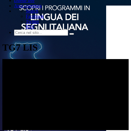
Dirette live
Area copertura
Search
Facebook
Twitter
RSS
TG7 LIS