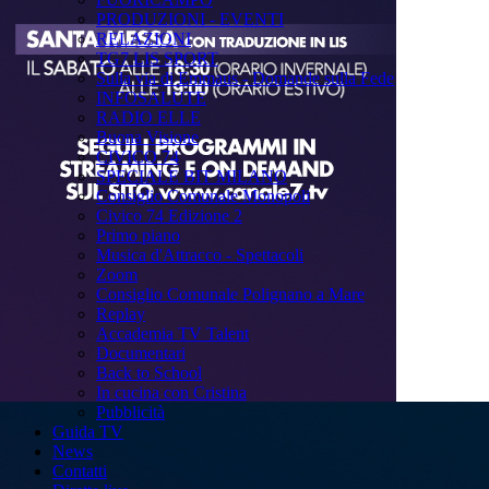
PRODUZIONI - EVENTI
RELAZIONI
TG7 LIS SPORT
Sulla via di Emmaus - Domande sulla Fede
INFOSALUTE
RADIO ELLE
Buona Visione
CIVICO 74
SPECIALE BIT MILANO
Consiglio Comunale Monopoli
Civico 74 Edizione 2
Primo piano
Musica d'Attracco - Spettacoli
Zoom
Consiglio Comunale Polignano a Mare
Replay
Accademia TV Talent
Documentari
Back to School
In cucina con Cristina
Pubblicità
Guida TV
News
Contatti