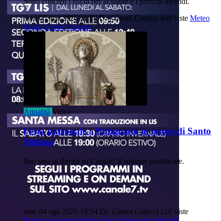
Sono concreti i rischi per la salute e i pericoli incendi.
mer, 05 ago 2026 11:28
Di: Gianni Catucci
400 viste
Meteo
Puglia
Caldo
Cronaca
Attualità
Video
Festa patronale a Putignano in onore di Santo
Stefano
Iieri sera in diretta su Canale7 il solenne pontificale.
mar, 04 ago 2026 19:54
Di: Gianni Catucci
210 viste
Putignano
Santo-Stefano
Festa-Patronale
Attualità