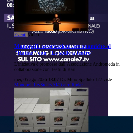
Eventi
Video
Monopoli: osservazioni astronomiche al
"Radar" con "Le stelle a teatro"
L'iniziativa è promossa dall’Associazione Andromeda in
collaborazione con Teatri di Bari
mer, 05 ago 2026 18:07
Di: Mino Spalluto
127 viste
Monopoli
Le-Stelle-Al-Teatro
Radar