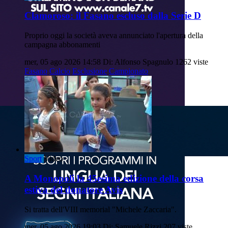
Clamoroso: il Fasano escluso dalla Serie D
Proprio oggi la società aveva annunciato l'apertura della
campagna abbonamenti
mer, 05 ago 2026 14:58
Di: Alfonso Spagnulo
1262 viste
Fasano
Calcio
Esclusione
Campionato
Sport
Video
A Monopoli la 45esima edizione della corsa
estiva del donatore Avis
Si tratta dell'VIII memorial "Michele Zaccaria".
mer, 05 ago 2026 19:03
Di: Samuele Rizzi
207 viste