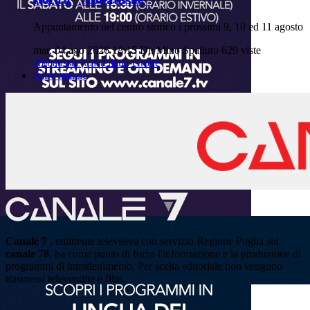
Appuntamento nel centro storico i prossimi 9, 10 ed 11 agosto
mar, 04 ago 2026 18:15
Di: Mino Spalluto
629 viste
Abbatissae
Castellana-Grotte
Altre notizie
Canale 7
, emittente televisiva con servizio Regione Puglia sul
canale 78
, ha come punto di forza l'informazione e la produzione di
programmi di intrattenimento. Per scelta editoriale non vengono
trasmessi televendite e film.