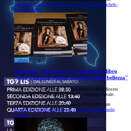
Monopoli
Corsa-Del-Donatore-Avis
Memorial-Michele-
Zaccaria
Sport
Cultura
Video
Monopoli - Presentato in Cattedrale il libro
"Don Vincenzo Muolo, nel nome della bellezza"
Presente all'appuntamento anche il vescovo della diocesi
Conversano - Monopoli, S.E. Mons. Giuseppe Favale.
mer, 05 ago 2026 18:46
Di: Samuele Rizzi
280 viste
Monopoli
Don-Mimmo-Belvito
Don-Vincenzo-Muolo
Cultura