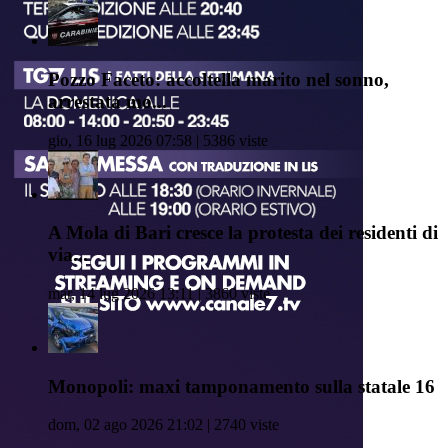
Pozzo Faceto: accoltella marito nel sonno,
arrestata mo...
gio, 16 lug 2026 07:58 | 5386 viste
A Mola di Bari cresce la protesta dei residenti di
via...
mar, 14 lug 2026 13:11 | 3860 viste
Monopoli: maxi tamponamento sulla statale 16
dom, 02 ago 2026 21:02 | 2740 viste