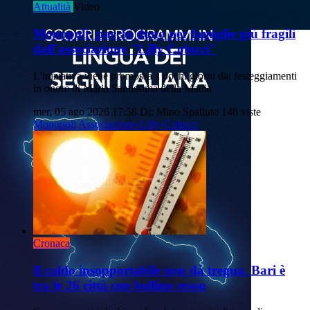
Attualità
Video
Monopoli: pacchi dono per famiglie più fragili
dall'associazione "Lilly Colucci"
L'iniziativa viene promossa a pochi giorni dai festeggiamenti
in onore di Maria Santissima della Madia
mer, 05 ago 2026 17:58
Di: Mino Spalluto
148 viste
Monopoli
Associazione-Lilly-Colucci
Cronaca
Il caldo insopportabile non dà tregua, Bari è
tra le 26 città con bollino rosso