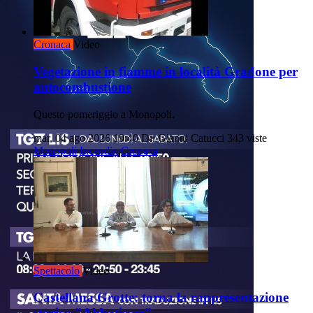
Cronaca
Video
Vegetazione in fiamme in località Gradone per
autocombustione
Questo pomeriggio a Monopoli.
mar, 04 ago 2026 19:40
Di: Gianni Catucci
343 viste
Monopoli
Incendio
Cronaca
Spettacolo
Video
Castellana Grotte: torna la rappresentazione
storica "Abbatissae"