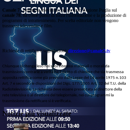
Canale 7
, emittente televisiva con servizio Regione Puglia sul
canale 78
, ha come punto di forza l'informazione e la produzione di
programmi di intrattenimento. Per scelta editoriale non vengono
trasmessi televendite e film.
Richieste di rettifica o segnalazioni:
direzione@canale7.tv
Chiunque si ritenga leso nei suoi interessi materiali o morali da
trasmissioni contrarie a verità ha il diritto di chiedere che sia trasmessa
apposita rettifica come già previsto dalla Legge del 14 aprile 1975 n.103
Art. 7 e secondo le disposizioni del Dlgs. 177/2005 Art. 32 del T.U. della
Radiotelevisione. La richiesta deve essere presentata al direttore della
rete televisiva o al direttore del telegiornale, nei cui programmi la
trasmissione da rettificare si è verificata.
Notizie più visualizzate