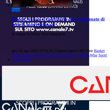
Sport
Basket: varato il calendario del campionato di
serie B Interregionale
In campo la White Wise Monopoli.
gio, 06 ago 2026 19:54
Di: Gianni Catucci
495 viste
Basket
Serie-B-Interregionale
Calendario-2026-27
White-Wise
Sport
Altre notizie