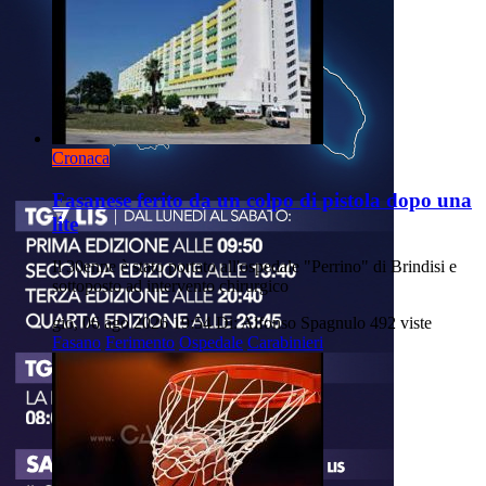
Cronaca
Fasanese ferito da un colpo di pistola dopo una
lite
Il 30enne è stato portato all'ospedale "Perrino" di Brindisi e
sottoposto ad intervento chirurgico
gio, 06 ago 2026 19:54
Di: Alfonso Spagnulo
492 viste
Fasano
Ferimento
Ospedale
Carabinieri