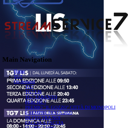
Main Navigation
Home
TG7
On demand
TG7
TG7 LIS
TG7 TARANTO
PERCHÉ ?
PREMIO "IL GOZZO" CITTÀ DI MONOPOLI
È SEMPRE FESTA 2025
DETTO TRA NOI
FACCIA A FACCIA
FUORICAMPO