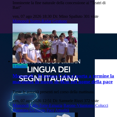
Imminente la fine naturale della concessione ai "Teatri di
Bari"
ven, 07 ago 2026 18:30
Di: Mino Spalluto
301 viste
Monopoli
Teatro-Radar
Gestione
Attualità
Video
Monopoli - Il barone Colucci porta a termine la
maratona di nuoto di 4km nel nome della pace
Tante le autorità presenti nel corso della mattinata.
ven, 07 ago 2026 12:51
Di: Samuele Rizzi
372 viste
Monopoli
Lido-Torre-Egnazia
Barone-Vitantonio-Colucci
Maratona-Di-Nuoto
Pace
Attualità