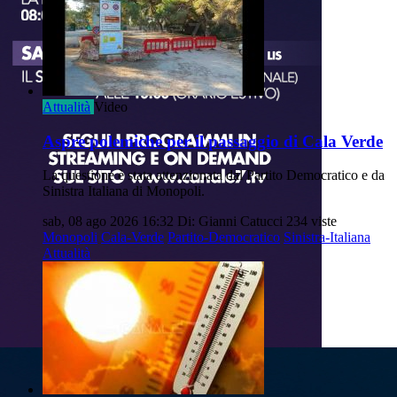
Attualità
Video
Aspre polemiche per il passaggio di Cala Verde
La questione è stata attenzionata dal Partito Democratico e da
Sinistra Italiana di Monopoli.
sab, 08 ago 2026 16:32
Di: Gianni Catucci
234 viste
Monopoli
Cala-Verde
Partito-Democratico
Sinistra-Italiana
Attualità