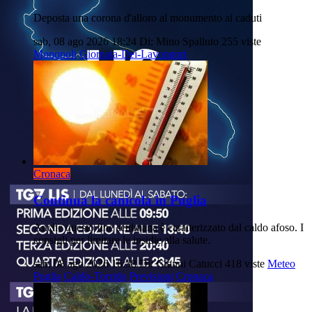
Deposta una corona d'alloro al monumento ai caduti
sab, 08 ago 2026 18:24
Di: Mino Spalluto
255 viste
Monopoli
Giornata-Dei-Lavoratori
Cronaca
Continua la canicola in Puglia
Anche questo fine settimana è caratterizzato dal caldo afoso. I
consigli per limitare le insidie alla salute.
sab, 08 ago 2026 16:38
Di: Gianni Catucci
418 viste
Meteo
Puglia
Caldo-Torrido
Previsioni
Cronaca