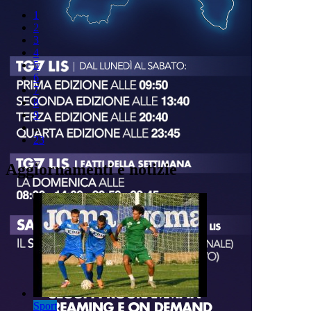
1
2
3
4
5
6
7
8
9
..
23
Aggiornamenti e notizie
Sport