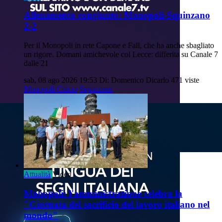
Allenamento congiunto: Monopoli-Squinzano
2-2
Per il Monopoli in rete Capone e Fall, che ha anche sbagliato
un rigore. Domani amichevole col Lecce: differita su Canale 7
dalle 21
sab, 08 ago 2026 19:53
Di: Domenico Dicarlo
471 viste
Monopoli-Calcio
Squinzano
Attualità
Video
Monopoli: l'amministrazione celebra la
"Giornata del sacrificio del lavoro italiano nel
mondo"