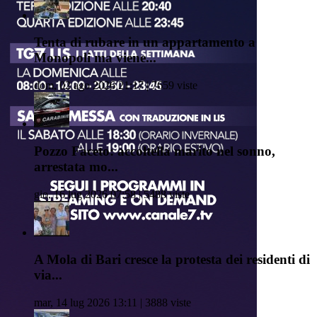
Tenta di rubare in un appartamento a
Monopoli ma viene...
dom, 02 ago 2026 21:17 | 7659 viste
Pozzo Faceto: accoltella marito nel sonno,
arrestata mo...
gio, 16 lug 2026 07:58 | 5488 viste
A Mola di Bari cresce la protesta dei residenti di
via...
mar, 14 lug 2026 13:11 | 3888 viste