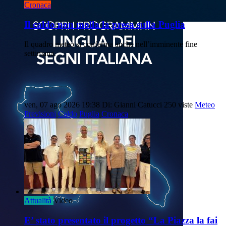
Cronaca
Il caldo non molla la presa sulla Puglia
Il quadro meteo si conferma anche nell’imminente fine
settimana.
ven, 07 ago 2026 19:38
Di: Gianni Catucci
250 viste
Meteo
Previsioni
Caldo
Puglia
Cronaca
Attualità
Video
E’ stato presentato il progetto “La Piazza la fai