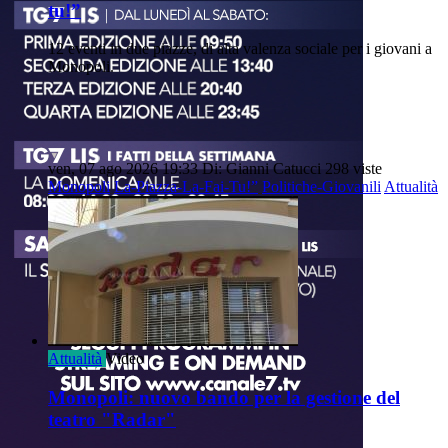
tu!”
12 eventi in due piazze, di alta valenza sociale per i giovani a
Monopoli.
ven, 07 ago 2026 19:33
Di: Gianni Catucci
298 viste
Monopoli
La-Piazza-La-Fai-Tu!”
Politiche-Giovanili
Attualità
Attualità
Video
Monopoli: nuovo bando per la gestione del
teatro "Radar"