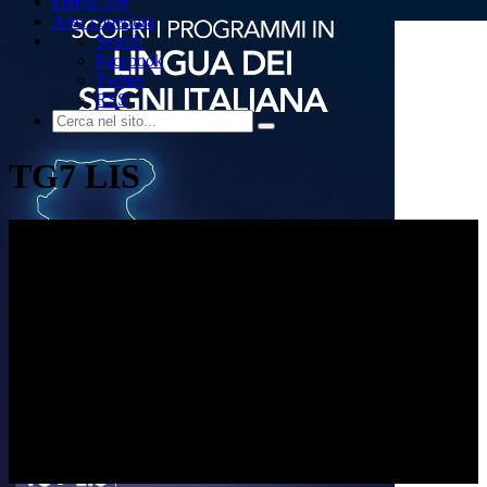
Dirette live
Area copertura
Search
Facebook
Twitter
RSS
TG7 LIS