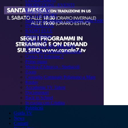
PRODUZIONI - EVENTI
RELAZIONI
TG7 LIS SPORT
Sulla via di Emmaus - Domande sulla Fede
INFOSALUTE
RADIO ELLE
Buona Visione
CIVICO 74
SPECIALE BIT MILANO
Consiglio Comunale Monopoli
Civico 74 Edizione 2
Primo piano
Musica d'Attracco - Spettacoli
Zoom
Consiglio Comunale Polignano a Mare
Replay
Accademia TV Talent
Documentari
Back to School
In cucina con Cristina
Pubblicità
Guida TV
News
Contatti