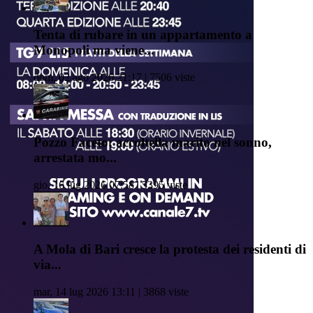
Tenta di rubare in un appartamento a
Monopoli ma viene...
dom, 02 ago 2026 21:17 | 7506 viste
Pozzo Faceto: accoltella marito nel sonno,
arrestata mo...
gio, 16 lug 2026 07:58 | 5395 viste
A Mola di Bari cresce la protesta dei residenti di
via...
mar, 14 lug 2026 13:11 | 3868 viste