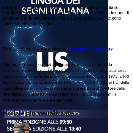
Canale 7
, emittente televisiva con servizio Regione Puglia sul
canale 78
, ha come punto di forza l'informazione e la produzione di
programmi di intrattenimento. Per scelta editoriale non vengono
trasmessi televendite e film.
Richieste di rettifica o segnalazioni:
direzione@canale7.tv
Chiunque si ritenga leso nei suoi interessi materiali o morali da
trasmissioni contrarie a verità ha il diritto di chiedere che sia trasmessa
apposita rettifica come già previsto dalla Legge del 14 aprile 1975 n.103
Art. 7 e secondo le disposizioni del Dlgs. 177/2005 Art. 32 del T.U. della
Radiotelevisione. La richiesta deve essere presentata al direttore della
rete televisiva o al direttore del telegiornale, nei cui programmi la
trasmissione da rettificare si è verificata.
Notizie più visualizzate