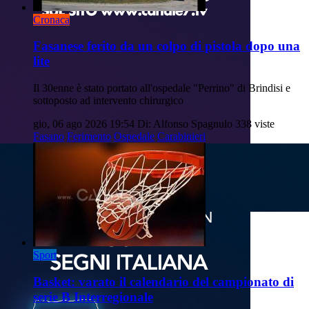
Cronaca
Fasanese ferito da un colpo di pistola dopo una
lite
Il 30enne è stato portato all'ospedale "Perrino" di Brindisi e
sottoposto ad intervento chirurgico
gio, 06 ago 2026 19:54
Di: Alfonso Spagnulo
338 viste
Fasano
Ferimento
Ospedale
Carabinieri
Sport
Basket: varato il calendario del campionato di
serie B Interregionale