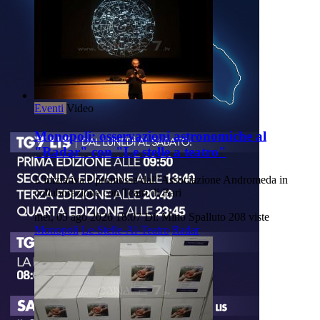
Eventi
Video
Monopoli: osservazioni astronomiche al
"Radar" con "Le stelle a teatro"
L'iniziativa è promossa dall’Associazione Andromeda in
collaborazione con Teatri di Bari
mer, 05 ago 2026 18:07
Di: Mino Spalluto
208 viste
Monopoli
Le-Stelle-Al-Teatro
Radar