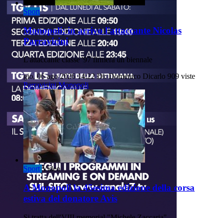
Sport
Monopoli: in arrivo l'attaccante Nicolas
Parravicini
L'attaccante classe '97 firmerà un biennale
gio, 06 ago 2026 14:22
Di: Domenico Dicarlo
909 viste
Parravicini
Monopoli
Sport
Video
A Monopoli la 45esima edizione della corsa
estiva del donatore Avis
Si tratta dell'VIII memorial "Michele Zaccaria".