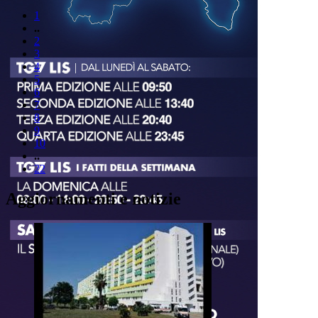
1
..
2
3
4
5
6
7
8
9
10
..
22
Aggiornamenti e notizie