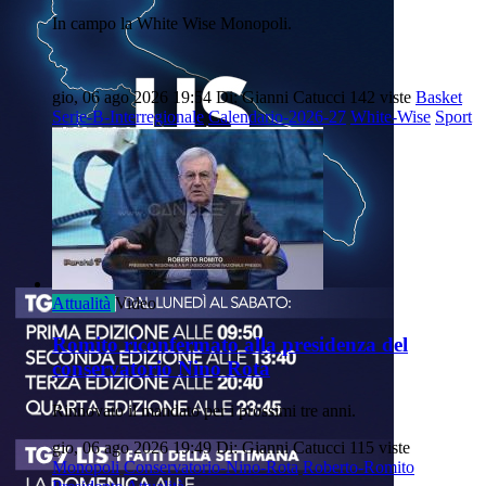
In campo la White Wise Monopoli.
gio, 06 ago 2026 19:54
Di: Gianni Catucci
142 viste
Basket
Serie-B-Interregionale
Calendario-2026-27
White-Wise
Sport
Attualità
Video
Romito riconfermato alla presidenza del
conservatorio Nino Rota
Rinnovato il mandato per i prossimi tre anni.
gio, 06 ago 2026 19:49
Di: Gianni Catucci
115 viste
Monopoli
Conservatorio-Nino-Rota
Roberto-Romito