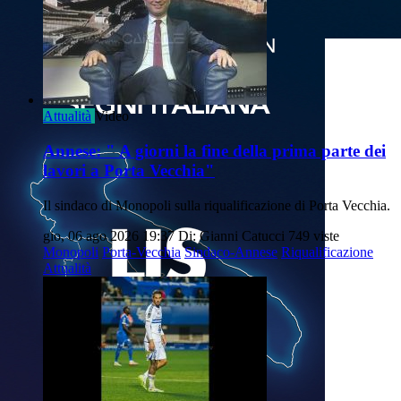
Attualità
Video
Annese: " A giorni la fine della prima parte dei
lavori a Porta Vecchia"
Il sindaco di Monopoli sulla riqualificazione di Porta Vecchia.
gio, 06 ago 2026 19:37
Di: Gianni Catucci
749 viste
Monopoli
Porta-Vecchia
Sindaco-Annese
Riqualificazione
Attualità