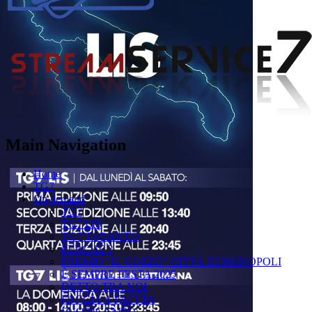
Main Navigation
Home
TG7
On demand
TG7
TG7 LIS
TG7 TARANTO
PERCHÉ ?
PREMIO "IL GOZZO" CITTÀ DI MONOPOLI
È SEMPRE FESTA 2025
DETTO TRA NOI
FACCIA A FACCIA
FUORICAMPO