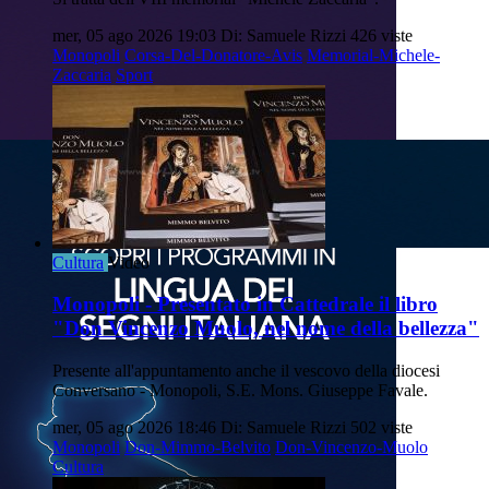
mer, 05 ago 2026 19:03
Di: Samuele Rizzi
426 viste
Monopoli
Corsa-Del-Donatore-Avis
Memorial-Michele-
Zaccaria
Sport
Cultura
Video
Monopoli - Presentato in Cattedrale il libro
"Don Vincenzo Muolo, nel nome della bellezza"
Presente all'appuntamento anche il vescovo della diocesi
Conversano - Monopoli, S.E. Mons. Giuseppe Favale.
mer, 05 ago 2026 18:46
Di: Samuele Rizzi
502 viste
Monopoli
Don-Mimmo-Belvito
Don-Vincenzo-Muolo
Cultura