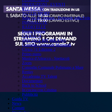
PRODUZIONI - EVENTI
RELAZIONI
TG7 LIS SPORT
Sulla via di Emmaus - Domande sulla Fede
INFOSALUTE
RADIO ELLE
Buona Visione
CIVICO 74
SPECIALE BIT MILANO
Consiglio Comunale Monopoli
Civico 74 Edizione 2
Primo piano
Musica d'Attracco - Spettacoli
Zoom
Consiglio Comunale Polignano a Mare
Replay
Accademia TV Talent
Documentari
Back to School
In cucina con Cristina
Pubblicità
Guida TV
News
Contatti