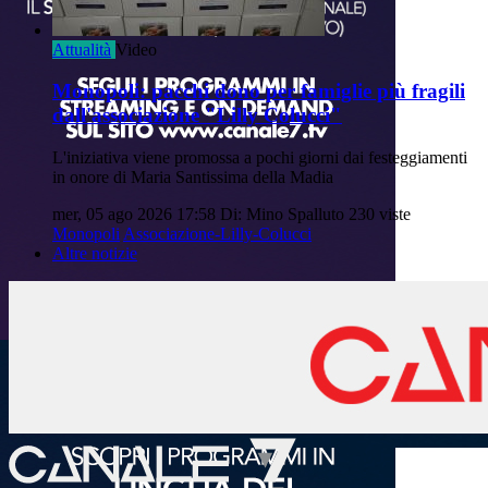
Attualità
Video
Monopoli: pacchi dono per famiglie più fragili
dall'associazione "Lilly Colucci"
L'iniziativa viene promossa a pochi giorni dai festeggiamenti
in onore di Maria Santissima della Madia
mer, 05 ago 2026 17:58
Di: Mino Spalluto
230 viste
Monopoli
Associazione-Lilly-Colucci
Altre notizie