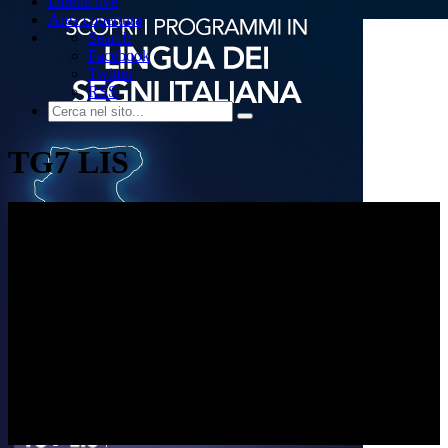
Dirette live
Area copertura
Search
Facebook
Twitter
RSS
TG7 LIS