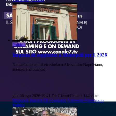
Presidente
Attualità
Politica
Video
Imposta di soggiorno a Monopoli per il 2026
Ne parliamo con il vicesindaco Alessandro Napoletano,
assessore al bilancio.
gio, 06 ago 2026 19:41
Di: Gianni Catucci
144 viste
Monopoli
Imposta-Di-Soggiorno
Assessore-Napoletano
Politica