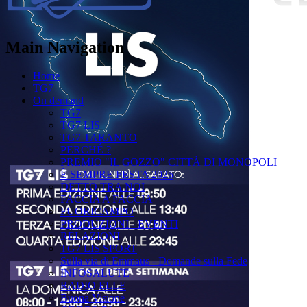
Main Navigation
Home
TG7
On demand
TG7
TG7 LIS
TG7 TARANTO
PERCHÉ ?
PREMIO "IL GOZZO" CITTÀ DI MONOPOLI
È SEMPRE FESTA 2025
DETTO TRA NOI
FACCIA A FACCIA
FUORICAMPO
PRODUZIONI - EVENTI
RELAZIONI
TG7 LIS SPORT
Sulla via di Emmaus - Domande sulla Fede
INFOSALUTE
RADIO ELLE
Buona Visione