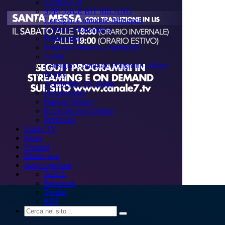
CIVICO 74
SPECIALE BIT MILANO
Consiglio Comunale Monopoli
Civico 74 Edizione 2
Primo piano
Musica d'Attracco - Spettacoli
Zoom
Consiglio Comunale Polignano a Mare
Replay
Accademia TV Talent
Documentari
Back to School
In cucina con Cristina
Pubblicità
Guida TV
News
Contatti
Dirette live
Area copertura
Search
Facebook
Twitter
RSS