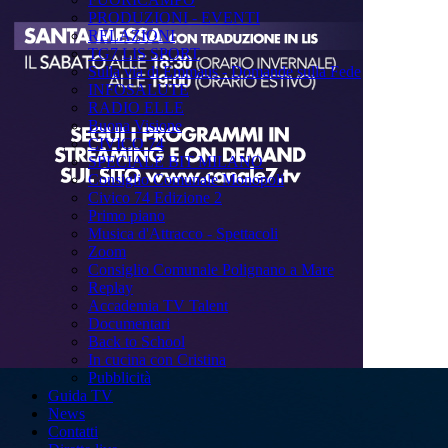
PRODUZIONI - EVENTI
RELAZIONI
TG7 LIS SPORT
Sulla via di Emmaus - Domande sulla Fede
INFOSALUTE
RADIO ELLE
Buona Visione
CIVICO 74
SPECIALE BIT MILANO
Consiglio Comunale Monopoli
Civico 74 Edizione 2
Primo piano
Musica d'Attracco - Spettacoli
Zoom
Consiglio Comunale Polignano a Mare
Replay
Accademia TV Talent
Documentari
Back to School
In cucina con Cristina
Pubblicità
Guida TV
News
Contatti