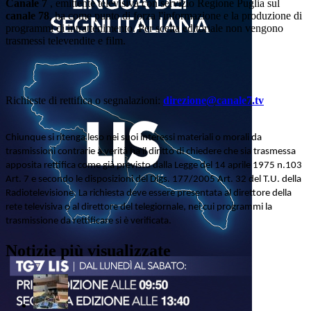
Canale 7
, emittente televisiva con servizio Regione Puglia sul
canale 78
, ha come punto di forza l'informazione e la produzione di
programmi di intrattenimento. Per scelta editoriale non vengono
trasmessi televendite e film.
Richieste di rettifica o segnalazioni:
direzione@canale7.tv
Chiunque si ritenga leso nei suoi interessi materiali o morali da
trasmissioni contrarie a verità ha il diritto di chiedere che sia trasmessa
apposita rettifica come già previsto dalla Legge del 14 aprile 1975 n.103
Art. 7 e secondo le disposizioni del Dlgs. 177/2005 Art. 32 del T.U. della
Radiotelevisione. La richiesta deve essere presentata al direttore della
rete televisiva o al direttore del telegiornale, nei cui programmi la
trasmissione da rettificare si è verificata.
Notizie più visualizzate