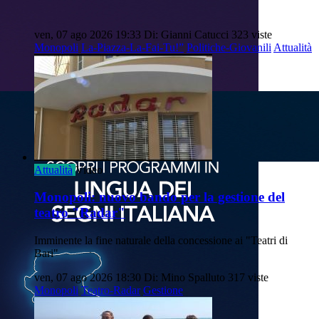
ven, 07 ago 2026 19:33
Di: Gianni Catucci
323 viste
Monopoli
La-Piazza-La-Fai-Tu!”
Politiche-Giovanili
Attualità
Attualità
Video
Monopoli: nuovo bando per la gestione del
teatro "Radar"
Imminente la fine naturale della concessione ai "Teatri di
Bari"
ven, 07 ago 2026 18:30
Di: Mino Spalluto
317 viste
Monopoli
Teatro-Radar
Gestione