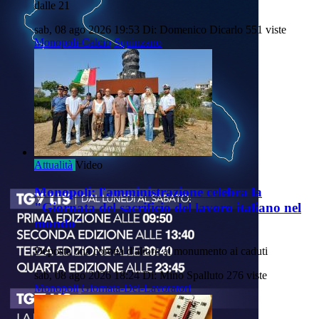
dalle 21
sab, 08 ago 2026 19:53
Di: Domenico Dicarlo
551 viste
Monopoli-Calcio
Squinzano
Attualità
Video
Monopoli: l'amministrazione celebra la
"Giornata del sacrificio del lavoro italiano nel
mondo"
Deposta una corona d'alloro al monumento ai caduti
sab, 08 ago 2026 18:24
Di: Mino Spalluto
276 viste
Monopoli
Giornata-Dei-Lavoratori