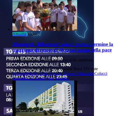
Attualità
Video
Monopoli - Il barone Colucci porta a termine la
maratona di nuoto di 4km nel nome della pace
Tante le autorità presenti nel corso della mattinata.
ven, 07 ago 2026 12:51
Di: Samuele Rizzi
379 viste
Monopoli
Lido-Torre-Egnazia
Barone-Vitantonio-Colucci
Maratona-Di-Nuoto
Pace
Attualità