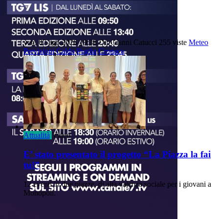
ven, 07 ago 2026 19:38
Di: Gianni Catucci
255 viste
Meteo
Previsioni
Caldo
Puglia
Cronaca
Attualità
Video
E’ stato presentato il progetto “La Piazza la fai
tu!”
12 eventi in due piazze, di alta valenza sociale per i giovani a
Monopoli.