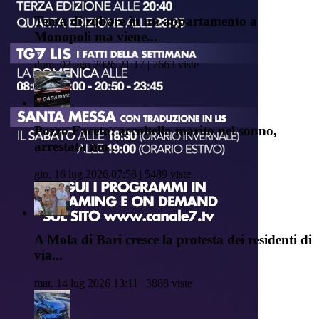
Tenta di rubare in un appartamento a
Monopoli ma viene...
dom, 02 ago 2026 21:17 | 7663 viste
Pozzo Faceto: accoltella marito nel sonno,
arrestata mo...
gio, 16 lug 2026 07:58 | 5489 viste
A Mola di Bari cresce la protesta dei residenti di
via...
mar, 14 lug 2026 13:11 | 3888 viste