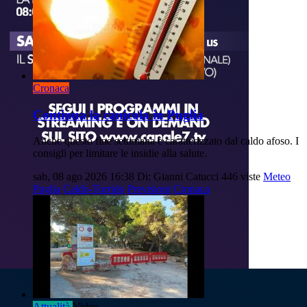
Cronaca
Continua la canicola in Puglia
Anche questo fine settimana è caratterizzato dal caldo afoso. I
consigli per limitare le insidie alla salute.
sab, 08 ago 2026 16:38
Di: Gianni Catucci
446 viste
Meteo
Puglia
Caldo-Torrido
Previsioni
Cronaca
Attualità
Video