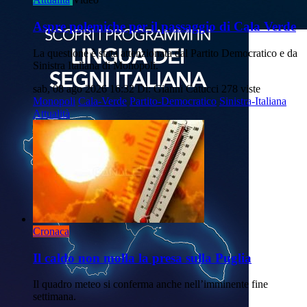
Aspre polemiche per il passaggio di Cala Verde
La questione è stata attenzionata dal Partito Democratico e da
Sinistra Italiana di Monopoli.
sab, 08 ago 2026 16:32
Di: Gianni Catucci
278 viste
Monopoli
Cala-Verde
Partito-Democratico
Sinistra-Italiana
Attualità
Cronaca
Il caldo non molla la presa sulla Puglia
Il quadro meteo si conferma anche nell’imminente fine
settimana.