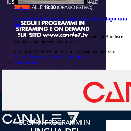
Cronaca
Fasanese ferito da un colpo di pistola dopo una
lite
Il 30enne è stato portato all'ospedale "Perrino" di Brindisi e
sottoposto ad intervento chirurgico
gio, 06 ago 2026 19:54
Di: Alfonso Spagnulo
501 viste
Fasano
Ferimento
Ospedale
Carabinieri
Altre notizie