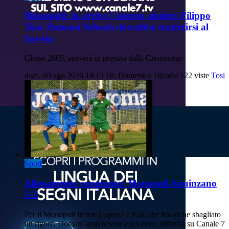
Monopoli: in arrivo l'esterno sinistro Filippo
Tosi. Domani Yeboah dovrebbe trasferirsi al
Savoia
Classe 2005, arriverà in prestito dalla Cremonese
dom, 09 ago 2026 14:13
Di: Domenico Dicarlo
122 viste
Tosi
Sport
Allenamento congiunto: Monopoli-Squinzano
2-2
Per il Monopoli in rete Capone e Fall, che ha anche sbagliato
un rigore. Domani amichevole col Lecce: differita su Canale 7