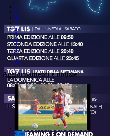
1
2
3
4
5
6
7
8
9
..
23
Aggiornamenti e notizie
Sport