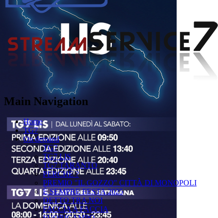
Main Navigation
Home
TG7
On demand
TG7
TG7 LIS
TG7 TARANTO
PERCHÉ ?
PREMIO "IL GOZZO" CITTÀ DI MONOPOLI
È SEMPRE FESTA 2025
DETTO TRA NOI
FACCIA A FACCIA
FUORICAMPO