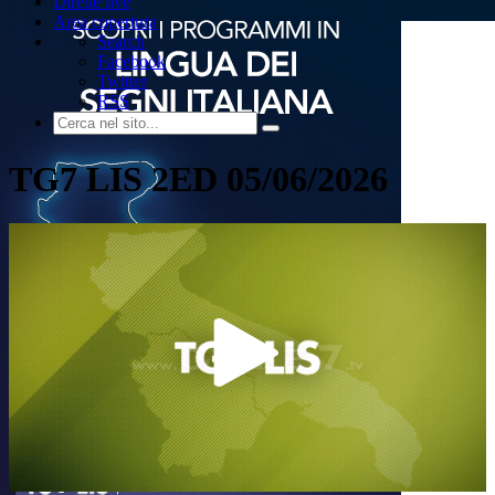
Dirette live
Area copertura
Search
Facebook
Twitter
RSS
TG7 LIS 2ED 05/06/2026
Play
Video