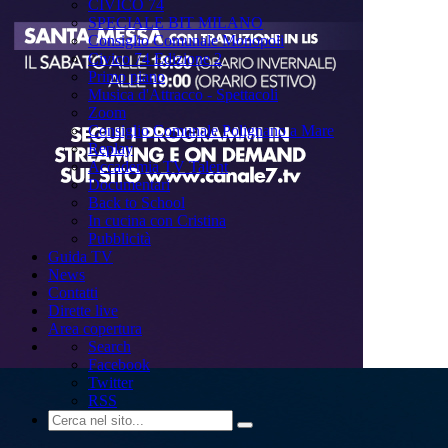
CIVICO 74
SPECIALE BIT MILANO
Consiglio Comunale Monopoli
Civico 74 Edizione 2
Primo piano
Musica d'Attracco - Spettacoli
Zoom
Consiglio Comunale Polignano a Mare
Replay
Accademia TV Talent
Documentari
Back to School
In cucina con Cristina
Pubblicità
Guida TV
News
Contatti
Dirette live
Area copertura
Search
Facebook
Twitter
RSS