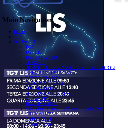
Main Navigation
Home
TG7
On demand
TG7
TG7 LIS
TG7 TARANTO
PERCHÉ ?
PREMIO "IL GOZZO" CITTÀ DI MONOPOLI
È SEMPRE FESTA 2025
DETTO TRA NOI
FACCIA A FACCIA
FUORICAMPO
PRODUZIONI - EVENTI
RELAZIONI
TG7 LIS SPORT
Sulla via di Emmaus - Domande sulla Fede
INFOSALUTE
RADIO ELLE
Buona Visione