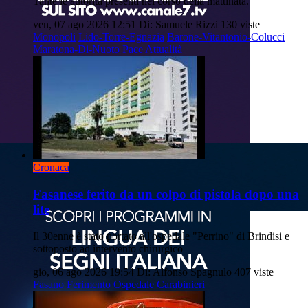
Tante le autorità presenti nel corso della mattinata.
ven, 07 ago 2026 12:51
Di: Samuele Rizzi
130 viste
Monopoli
Lido-Torre-Egnazia
Barone-Vitantonio-Colucci
Maratona-Di-Nuoto
Pace
Attualità
Cronaca
Fasanese ferito da un colpo di pistola dopo una
lite
Il 30enne è stato portato all'ospedale "Perrino" di Brindisi e
sottoposto ad intervento chirurgico
gio, 06 ago 2026 19:54
Di: Alfonso Spagnulo
407 viste
Fasano
Ferimento
Ospedale
Carabinieri