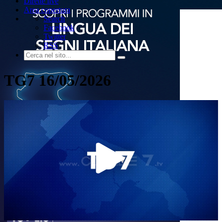
Dirette live
Area copertura
Search
Facebook
Twitter
RSS
TG7 16/05/2026
Play
Video