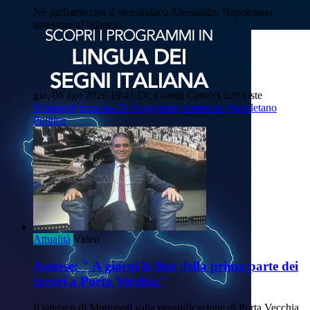
Ne parliamo con il vicesindaco Alessandro Napoletano,
assessore al bilancio.
gio, 06 ago 2026 19:41
Di: Gianni Catucci
520 viste
Monopoli
Imposta-Di-Soggiorno
Assessore-Napoletano
Politica
Attualità
Video
Annese: " A giorni la fine della prima parte dei
lavori a Porta Vecchia"
Il sindaco di Monopoli sulla riqualificazione di Porta Vecchia.