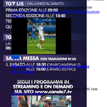
gio, 06 ago 2026 19:37
Di: Gianni Catucci
1140 viste
Monopoli
Porta-Vecchia
Sindaco-Annese
Riqualificazione
Attualità
Sport
Monopoli: in arrivo l'attaccante Nicolas
Parravicini
L'attaccante classe '97 firmerà un biennale
gio, 06 ago 2026 14:22
Di: Domenico Dicarlo
1086 viste
Parravicini
Monopoli