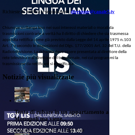
Richieste di rettifica o segnalazioni:
direzione@canale7.tv
Chiunque si ritenga leso nei suoi interessi materiali o morali da
trasmissioni contrarie a verità ha il diritto di chiedere che sia trasmessa
apposita rettifica come già previsto dalla Legge del 14 aprile 1975 n.103
Art. 7 e secondo le disposizioni del Dlgs. 177/2005 Art. 32 del T.U. della
Radiotelevisione. La richiesta deve essere presentata al direttore della
rete televisiva o al direttore del telegiornale, nei cui programmi la
trasmissione da rettificare si è verificata.
Notizie più visualizzate
Tenta di rubare in un appartamento a
Monopoli ma viene...
dom, 02 ago 2026 21:17 | 7605 viste