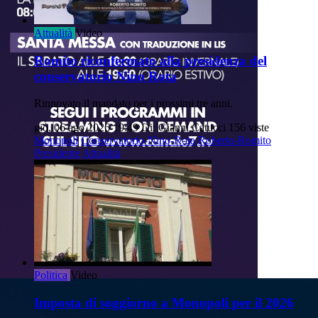
Attualità
Video
Romito riconfermato alla presidenza del
conservatorio Nino Rota
Rinnovato il mandato per i prossimi tre anni.
gio, 06 ago 2026 19:49
Di: Gianni Catucci
156 viste
Monopoli
Conservatorio-Nino-Rota
Roberto-Romito
Presidente
Attualità
Politica
Video
Imposta di soggiorno a Monopoli per il 2026