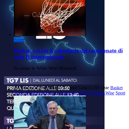
Sport
Basket: varato il calendario del campionato di
serie B Interregionale
In campo la White Wise Monopoli.
gio, 06 ago 2026 19:54
Di: Gianni Catucci
251 viste
Basket
Serie-B-Interregionale
Calendario-2026-27
White-Wise
Sport