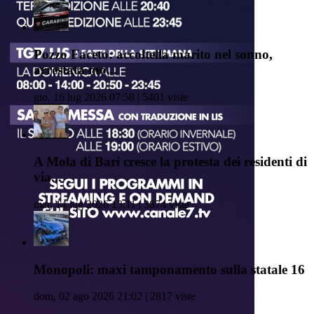
Pozzo Faceto: accoltella marito nel sonno,
arrestata mo...
gio, 16 lug 2026 07:58 | 5401 viste
A Mola di Bari cresce la protesta dei residenti di
via...
mar, 14 lug 2026 13:11 | 3874 viste
Monopoli: maxi tamponamento sulla statale 16
dom, 02 ago 2026 21:02 | 2817 viste