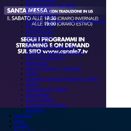
PRODUZIONI - EVENTI
RELAZIONI
TG7 LIS SPORT
Sulla via di Emmaus - Domande sulla Fede
INFOSALUTE
RADIO ELLE
Buona Visione
CIVICO 74
SPECIALE BIT MILANO
Consiglio Comunale Monopoli
Civico 74 Edizione 2
Primo piano
Musica d'Attracco - Spettacoli
Zoom
Consiglio Comunale Polignano a Mare
Replay
Accademia TV Talent
Documentari
Back to School
In cucina con Cristina
Pubblicità
Guida TV
News
Contatti