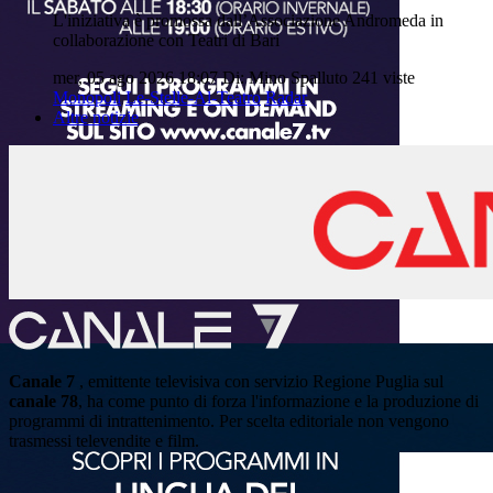
L'iniziativa è promossa dall’Associazione Andromeda in
collaborazione con Teatri di Bari
mer, 05 ago 2026 18:07
Di: Mino Spalluto
241 viste
Monopoli
Le-Stelle-Al-Teatro
Radar
Altre notizie
Canale 7
, emittente televisiva con servizio Regione Puglia sul
canale 78
, ha come punto di forza l'informazione e la produzione di
programmi di intrattenimento. Per scelta editoriale non vengono
trasmessi televendite e film.