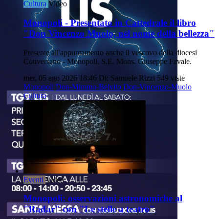
Cultura
Video
Monopoli - Presentato in Cattedrale il libro
"Don Vincenzo Muolo, nel nome della bellezza"
Presente all'appuntamento anche il vescovo della diocesi
Conversano - Monopoli, S.E. Mons. Giuseppe Favale.
mer, 05 ago 2026 18:46
Di: Samuele Rizzi
549 viste
Monopoli
Don-Mimmo-Belvito
Don-Vincenzo-Muolo
Cultura
Eventi
Video
Monopoli: osservazioni astronomiche al
"Radar" con "Le stelle a teatro"