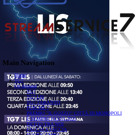
Main Navigation
Home
TG7
On demand
TG7
TG7 LIS
TG7 TARANTO
PERCHÉ ?
PREMIO "IL GOZZO" CITTÀ DI MONOPOLI
È SEMPRE FESTA 2025
DETTO TRA NOI
FACCIA A FACCIA
FUORICAMPO