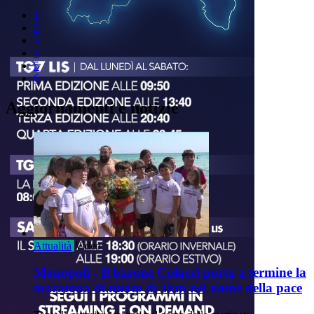
1
2
3
4
5
6
Aggiornamenti e notizie
Attualità
Video
Monopoli - Il barone Colucci porta a termine la
maratona di nuoto di 4km nel nome della pace