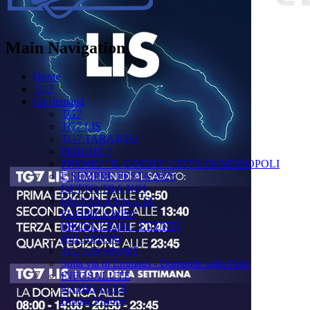
Main Navigation
Home
TG7
On demand
TG7
TG7 LIS
TG7 TARANTO
PERCHÉ ?
PREMIO "IL GOZZO" CITTÀ DI MONOPOLI
È SEMPRE FESTA 2025
DETTO TRA NOI
FACCIA A FACCIA
FUORICAMPO
PRODUZIONI - EVENTI
RELAZIONI
TG7 LIS SPORT
Sulla via di Emmaus - Domande sulla Fede
INFOSALUTE
RADIO ELLE
Buona Visione