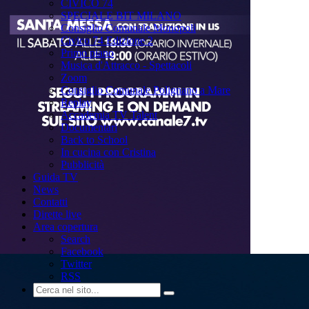
CIVICO 74
SPECIALE BIT MILANO
Consiglio Comunale Monopoli
Civico 74 Edizione 2
Primo piano
Musica d'Attracco - Spettacoli
Zoom
Consiglio Comunale Polignano a Mare
Replay
Accademia TV Talent
Documentari
Back to School
In cucina con Cristina
Pubblicità
Guida TV
News
Contatti
Dirette live
Area copertura
Search
Facebook
Twitter
RSS