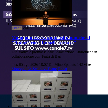
Eventi
Video
Monopoli: osservazioni astronomiche al
"Radar" con "Le stelle a teatro"
L'iniziativa è promossa dall’Associazione Andromeda in
collaborazione con Teatri di Bari
mer, 05 ago 2026 18:07
Di: Mino Spalluto
142 viste
Monopoli
Le-Stelle-Al-Teatro
Radar