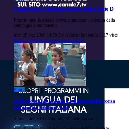
Clamoroso: il Fasano escluso dalla Serie D
Proprio oggi la società aveva annunciato l'apertura della
campagna abbonamenti
mer, 05 ago 2026 14:58
Di: Alfonso Spagnulo
1317 viste
Fasano
Calcio
Esclusione
Campionato
Sport
Video
A Monopoli la 45esima edizione della corsa
estiva del donatore Avis
Si tratta dell'VIII memorial "Michele Zaccaria".
mer, 05 ago 2026 19:03
Di: Samuele Rizzi
273 viste