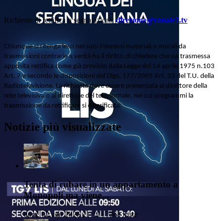
Richieste di rettifica o segnalazioni:
direzione@canale7.tv
Chiunque si ritenga leso nei suoi interessi materiali o morali da
trasmissioni contrarie a verità ha il diritto di chiedere che sia trasmessa
apposita rettifica come già previsto dalla Legge del 14 aprile 1975 n.103
Art. 7 e secondo le disposizioni del Dlgs. 177/2005 Art. 32 del T.U. della
Radiotelevisione. La richiesta deve essere presentata al direttore della
rete televisiva o al direttore del telegiornale, nei cui programmi la
trasmissione da rettificare si è verificata.
Notizie più visualizzate
Tenta di rubare in un appartamento a
Monopoli ma viene...
dom, 02 ago 2026 21:17 | 7361 viste