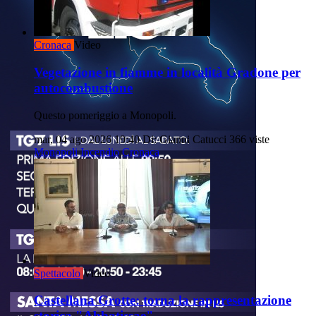
Cronaca
Video
Vegetazione in fiamme in località Gradone per
autocombustione
Questo pomeriggio a Monopoli.
mar, 04 ago 2026 19:40
Di: Gianni Catucci
366 viste
Monopoli
Incendio
Cronaca
Spettacolo
Video
Castellana Grotte: torna la rappresentazione
storica "Abbatissae"