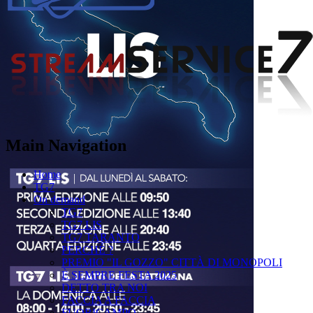
Main Navigation
Home
TG7
On demand
TG7
TG7 LIS
TG7 TARANTO
PERCHÉ ?
PREMIO "IL GOZZO" CITTÀ DI MONOPOLI
È SEMPRE FESTA 2025
DETTO TRA NOI
FACCIA A FACCIA
FUORICAMPO