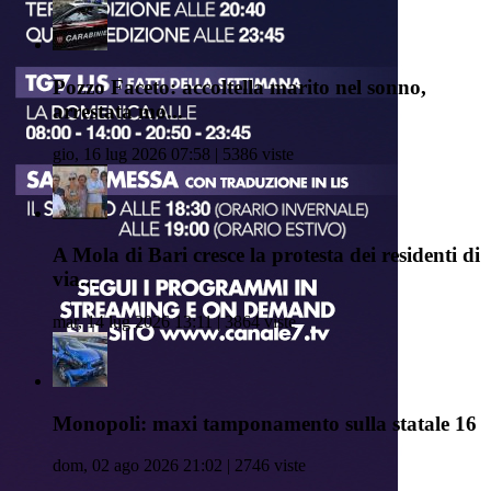
Pozzo Faceto: accoltella marito nel sonno,
arrestata mo...
gio, 16 lug 2026 07:58 | 5386 viste
A Mola di Bari cresce la protesta dei residenti di
via...
mar, 14 lug 2026 13:11 | 3864 viste
Monopoli: maxi tamponamento sulla statale 16
dom, 02 ago 2026 21:02 | 2746 viste