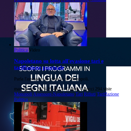
Politica
Video
Napoletano su lotta all'evasione tari e
tariffazione puntuale
Parla l'assessore al bilancio di Monopoli.
mar, 04 ago 2026 19:46
Di: Gianni Catucci
294 viste
Monopoli
Assessore-Napoletano
Tari
Rifiuti
Tariffazione
Politica