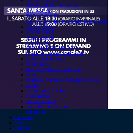
PRODUZIONI - EVENTI
RELAZIONI
TG7 LIS SPORT
Sulla via di Emmaus - Domande sulla Fede
INFOSALUTE
RADIO ELLE
Buona Visione
CIVICO 74
SPECIALE BIT MILANO
Consiglio Comunale Monopoli
Civico 74 Edizione 2
Primo piano
Musica d'Attracco - Spettacoli
Zoom
Consiglio Comunale Polignano a Mare
Replay
Accademia TV Talent
Documentari
Back to School
In cucina con Cristina
Pubblicità
Guida TV
News
Contatti