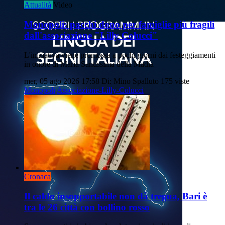
Attualità
Video
Monopoli: pacchi dono per famiglie più fragili
dall'associazione "Lilly Colucci"
L'iniziativa viene promossa a pochi giorni dai festeggiamenti
in onore di Maria Santissima della Madia
mer, 05 ago 2026 17:58
Di: Mino Spalluto
175 viste
Monopoli
Associazione-Lilly-Colucci
Cronaca
Il caldo insopportabile non dà tregua, Bari è
tra le 26 città con bollino rosso