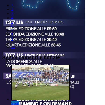
1
2
3
4
5
6
7
8
9
..
22
Aggiornamenti e notizie
Sport