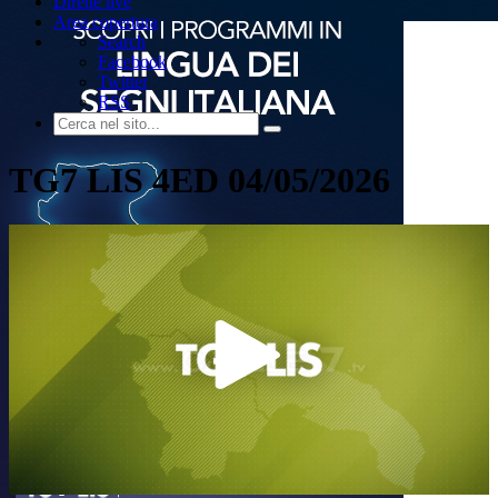
Dirette live
Area copertura
Search
Facebook
Twitter
RSS
TG7 LIS 4ED 04/05/2026
Play
Video