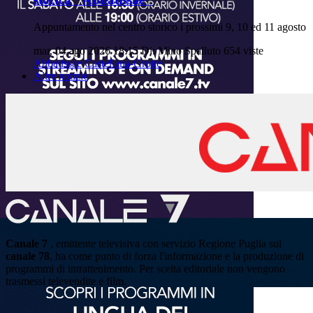
Appuntamento nel centro storico i prossimi 9, 10 ed 11 agosto
mar, 04 ago 2026 18:15
Di: Mino Spalluto
654 viste
Abbatissae
Castellana-Grotte
Altre notizie
Canale 7
, emittente televisiva con servizio Regione Puglia sul
canale 78
, ha come punto di forza l'informazione e la produzione di
programmi di intrattenimento. Per scelta editoriale non vengono
trasmessi televendite e film.