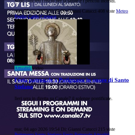
Sono concreti i rischi per la salute e i pericoli incendi.
mer, 05 ago 2026 11:28
Di: Gianni Catucci
408 viste
Meteo
Puglia
Caldo
Cronaca
Attualità
Video
Festa patronale a Putignano in onore di Santo
Stefano
Iieri sera in diretta su Canale7 il solenne pontificale.
mar, 04 ago 2026 19:54
Di: Gianni Catucci
215 viste
Putignano
Santo-Stefano
Festa-Patronale
Attualità