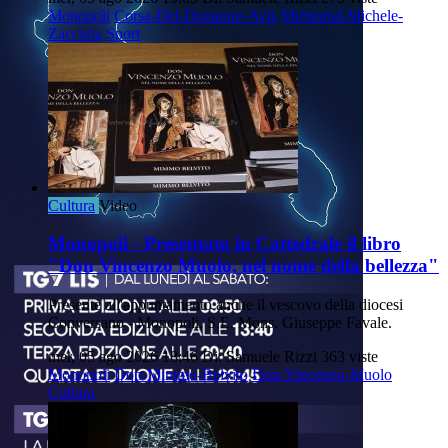
Monopoli
Corsa-Del-Donatore-Avis
Memorial-Michele-
Zaccaria
Sport
Cultura
Video
Monopoli - Presentato in Cattedrale il libro
"Don Vincenzo Muolo, nel nome della bellezza"
Presente all'appuntamento anche il vescovo della diocesi
Conversano - Monopoli, S.E. Mons. Giuseppe Favale.
mer, 05 ago 2026 18:46
Di: Samuele Rizzi
363 viste
Monopoli
Don-Mimmo-Belvito
Don-Vincenzo-Muolo
Cultura