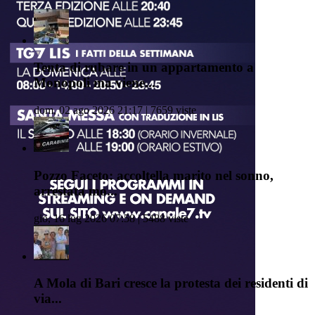
Tenta di rubare in un appartamento a
Monopoli ma viene...
dom, 02 ago 2026 21:17 | 7659 viste
Pozzo Faceto: accoltella marito nel sonno,
arrestata mo...
gio, 16 lug 2026 07:58 | 5488 viste
A Mola di Bari cresce la protesta dei residenti di
via...