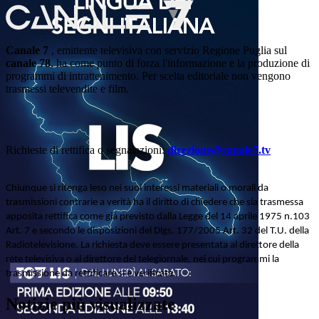
Canale 7
, emittente televisiva con servizio Regione Puglia sul
canale 78
, ha come punto di forza l'informazione e la produzione di
programmi di intrattenimento. Per scelta editoriale non vengono
trasmessi televendite e film.
Richieste di rettifica o segnalazioni:
direzione@canale7.tv
Chiunque si ritenga leso nei suoi interessi materiali o morali da
trasmissioni contrarie a verità ha il diritto di chiedere che sia trasmessa
apposita rettifica come già previsto dalla Legge del 14 aprile 1975 n.103
Art. 7 e secondo le disposizioni del Dlgs. 177/2005 Art. 32 del T.U. della
Radiotelevisione. La richiesta deve essere presentata al direttore della
rete televisiva o al direttore del telegiornale, nei cui programmi la
trasmissione da rettificare si è verificata.
Notizie più visualizzate