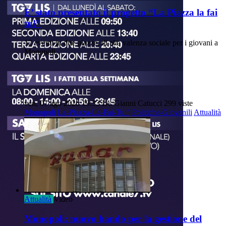
E’ stato presentato il progetto “La Piazza la fai
tu!”
12 eventi in due piazze, di alta valenza sociale per i giovani a
Monopoli.
ven, 07 ago 2026 19:33
Di: Gianni Catucci
299 viste
Monopoli
La-Piazza-La-Fai-Tu!”
Politiche-Giovanili
Attualità
Attualità
Video
Monopoli: nuovo bando per la gestione del