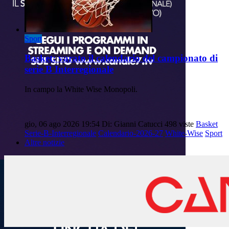
Sport
Basket: varato il calendario del campionato di
serie B Interregionale
In campo la White Wise Monopoli.
gio, 06 ago 2026 19:54
Di: Gianni Catucci
498 viste
Basket
Serie-B-Interregionale
Calendario-2026-27
White-Wise
Sport
Altre notizie