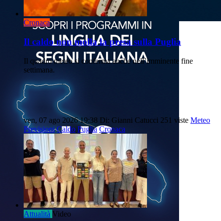
Cronaca
Il caldo non molla la presa sulla Puglia
Il quadro meteo si conferma anche nell’imminente fine
settimana.
ven, 07 ago 2026 19:38
Di: Gianni Catucci
251 viste
Meteo
Previsioni
Caldo
Puglia
Cronaca
Attualità
Video