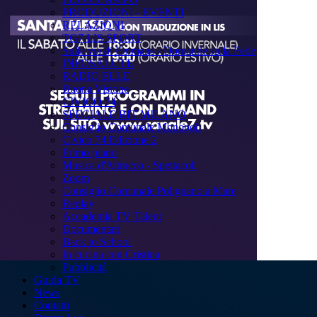
PRODUZIONI - EVENTI
RELAZIONI
TG7 LIS SPORT
Sulla via di Emmaus - Domande sulla Fede
INFOSALUTE
RADIO ELLE
Buona Visione
CIVICO 74
SPECIALE BIT MILANO
Consiglio Comunale Monopoli
Civico 74 Edizione 2
Primo piano
Musica d'Attracco - Spettacoli
Zoom
Consiglio Comunale Polignano a Mare
Replay
Accademia TV Talent
Documentari
Back to School
In cucina con Cristina
Pubblicità
Guida TV
News
Contatti