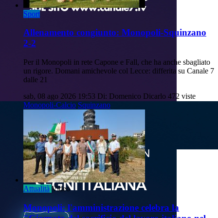
Sport
Allenamento congiunto: Monopoli-Squinzano
2-2
Per il Monopoli in rete Capone e Fall, che ha anche sbagliato
un rigore. Domani amichevole col Lecce: differita su Canale 7
dalle 21
sab, 08 ago 2026 19:53
Di: Domenico Dicarlo
472 viste
Monopoli-Calcio
Squinzano
Attualità
Video
Monopoli: l'amministrazione celebra la