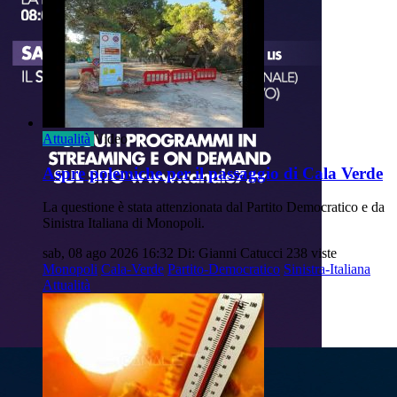
Attualità
Video
Aspre polemiche per il passaggio di Cala Verde
La questione è stata attenzionata dal Partito Democratico e da
Sinistra Italiana di Monopoli.
sab, 08 ago 2026 16:32
Di: Gianni Catucci
238 viste
Monopoli
Cala-Verde
Partito-Democratico
Sinistra-Italiana
Attualità