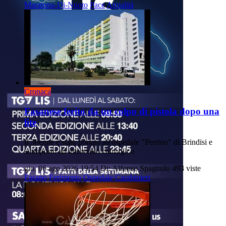
Maratona-Di-Nuoto
Pace
Attualità
Cronaca
Fasanese ferito da un colpo di pistola dopo una
lite
Il 30enne è stato portato all'ospedale "Perrino" di Brindisi e
sottoposto ad intervento chirurgico
gio, 06 ago 2026 19:54
Di: Alfonso Spagnulo
493 viste
Fasano
Ferimento
Ospedale
Carabinieri