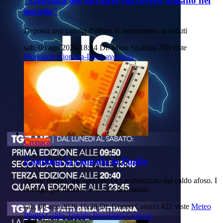
"Giornata del sacrificio del lavoro italiano nel
mondo"
Deposta una corona d'alloro al monumento ai caduti
sab, 08 ago 2026 18:24
Di: Mino Spalluto
258 viste
Monopoli
Giornata-Dei-Lavoratori
Cronaca
Continua la canicola in Puglia
Anche questo fine settimana è caratterizzato dal caldo afoso. I
consigli per limitare le insidie alla salute.
sab, 08 ago 2026 16:38
Di: Gianni Catucci
422 viste
Meteo
Puglia
Caldo-Torrido
Previsioni
Cronaca