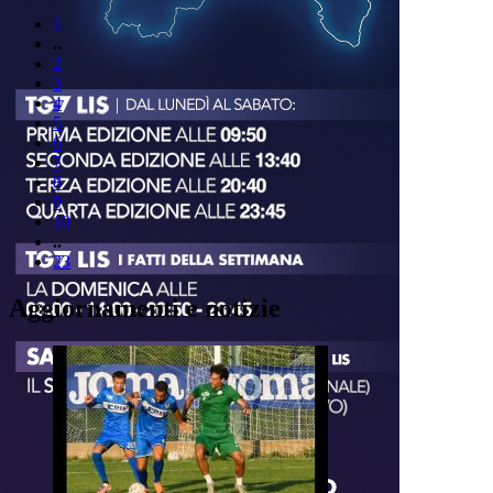
1
..
2
3
4
5
6
7
8
9
10
..
23
Aggiornamenti e notizie