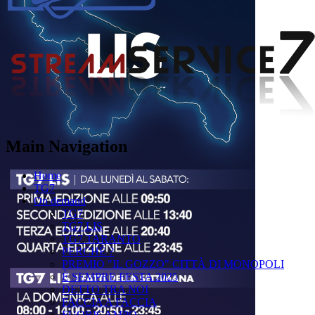
Main Navigation
Home
TG7
On demand
TG7
TG7 LIS
TG7 TARANTO
PERCHÉ ?
PREMIO "IL GOZZO" CITTÀ DI MONOPOLI
È SEMPRE FESTA 2025
DETTO TRA NOI
FACCIA A FACCIA
FUORICAMPO