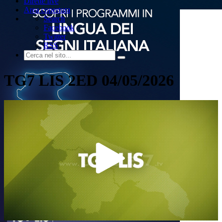
Dirette live
Area copertura
Search
Facebook
Twitter
RSS
TG7 LIS 2ED 04/05/2026
Play
Video