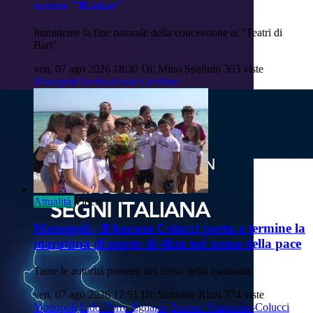
teatro "Radar"
Imminente la fine naturale della concessione ai "Teatri di
Bari"
ven, 07 ago 2026 18:30
Di: Mino Spalluto
303 viste
Monopoli
Teatro-Radar
Gestione
Attualità
Video
Monopoli - Il barone Colucci porta a termine la
maratona di nuoto di 4km nel nome della pace
Tante le autorità presenti nel corso della mattinata.
ven, 07 ago 2026 12:51
Di: Samuele Rizzi
374 viste
Monopoli
Lido-Torre-Egnazia
Barone-Vitantonio-Colucci