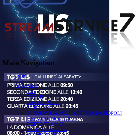
Main Navigation
Home
TG7
On demand
TG7
TG7 LIS
TG7 TARANTO
PERCHÉ ?
PREMIO "IL GOZZO" CITTÀ DI MONOPOLI
È SEMPRE FESTA 2025
DETTO TRA NOI
FACCIA A FACCIA
FUORICAMPO