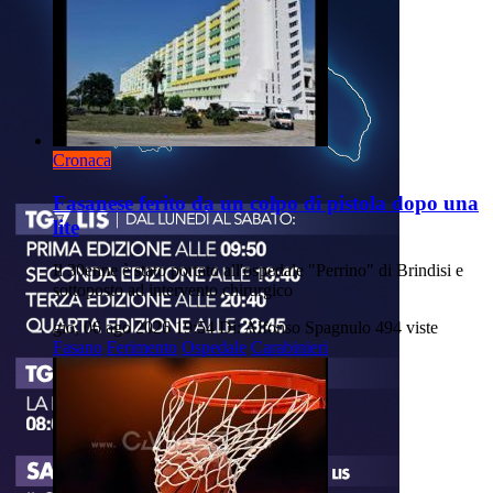
Cronaca
Fasanese ferito da un colpo di pistola dopo una
lite
Il 30enne è stato portato all'ospedale "Perrino" di Brindisi e
sottoposto ad intervento chirurgico
gio, 06 ago 2026 19:54
Di: Alfonso Spagnulo
494 viste
Fasano
Ferimento
Ospedale
Carabinieri