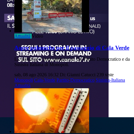
Attualità
Video
Aspre polemiche per il passaggio di Cala Verde
La questione è stata attenzionata dal Partito Democratico e da
Sinistra Italiana di Monopoli.
sab, 08 ago 2026 16:32
Di: Gianni Catucci
239 viste
Monopoli
Cala-Verde
Partito-Democratico
Sinistra-Italiana
Attualità