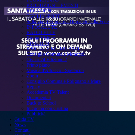
PRODUZIONI - EVENTI
RELAZIONI
TG7 LIS SPORT
Sulla via di Emmaus - Domande sulla Fede
INFOSALUTE
RADIO ELLE
Buona Visione
CIVICO 74
SPECIALE BIT MILANO
Consiglio Comunale Monopoli
Civico 74 Edizione 2
Primo piano
Musica d'Attracco - Spettacoli
Zoom
Consiglio Comunale Polignano a Mare
Replay
Accademia TV Talent
Documentari
Back to School
In cucina con Cristina
Pubblicità
Guida TV
News
Contatti