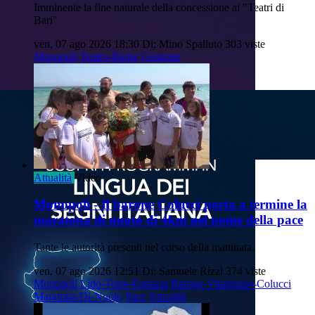
Imminente la fine naturale della concessione ai "Teatri di
Bari"
ven, 07 ago 2026 18:30
Di: Mino Spalluto
303 viste
Monopoli
Teatro-Radar
Gestione
Attualità
Video
Monopoli - Il barone Colucci porta a termine la
maratona di nuoto di 4km nel nome della pace
Tante le autorità presenti nel corso della mattinata.
ven, 07 ago 2026 12:51
Di: Samuele Rizzi
374 viste
Monopoli
Lido-Torre-Egnazia
Barone-Vitantonio-Colucci
Maratona-Di-Nuoto
Pace
Attualità