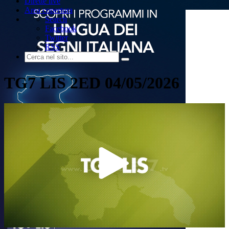
Dirette live
Area copertura
Search
Facebook
Twitter
RSS
TG7 LIS 2ED 04/05/2026
Play
Video