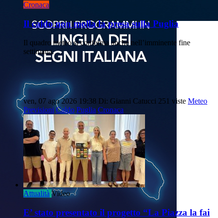
Cronaca
Il caldo non molla la presa sulla Puglia
Il quadro meteo si conferma anche nell’imminente fine
settimana.
ven, 07 ago 2026 19:38
Di: Gianni Catucci
251 viste
Meteo
Previsioni
Caldo
Puglia
Cronaca
Attualità
Video
E’ stato presentato il progetto “La Piazza la fai