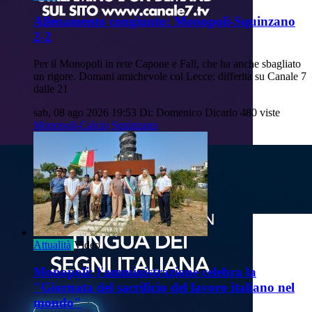
Allenamento congiunto: Monopoli-Squinzano
2-2
Per il Monopoli in rete Capone e Fall, che ha anche sbagliato
un rigore. Domani amichevole col Lecce: differita su Canale 7
dalle 21
sab, 08 ago 2026 19:53
Di: Domenico Dicarlo
480 viste
Monopoli-Calcio
Squinzano
Attualità
Video
Monopoli: l'amministrazione celebra la
"Giornata del sacrificio del lavoro italiano nel
mondo"