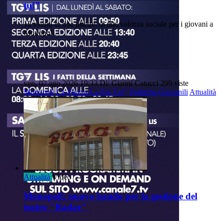
tu!”
12 eventi in due piazze, di alta valenza sociale per i giovani a
Monopoli.
ven, 07 ago 2026 19:33
Di: Gianni Catucci
299 viste
Monopoli
La-Piazza-La-Fai-Tu!”
Politiche-Giovanili
Attualità
Attualità
Video
Monopoli: nuovo bando per la gestione del
teatro "Radar"