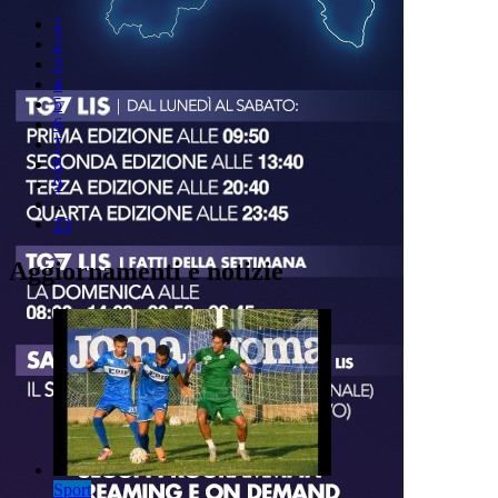
1
2
3
4
5
6
7
8
9
..
23
Aggiornamenti e notizie
Sport