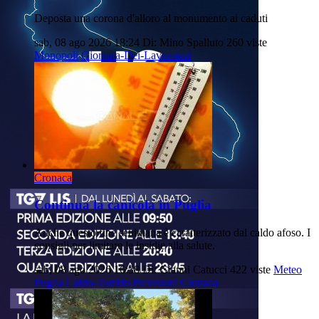
Deposta una corona d'alloro al monumento ai caduti
sab, 08 ago 2026 18:24
Di: Mino Spalluto
260 viste
Monopoli
Giornata-Dei-Lavoratori
Cronaca
Continua la canicola in Puglia
Anche questo fine settimana è caratterizzato dal caldo afoso. I
consigli per limitare le insidie alla salute.
sab, 08 ago 2026 16:38
Di: Gianni Catucci
422 viste
Meteo
Puglia
Caldo-Torrido
Previsioni
Cronaca