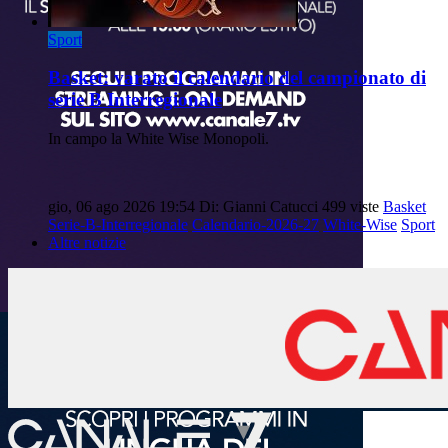
Sport
Basket: varato il calendario del campionato di
serie B Interregionale
In campo la White Wise Monopoli.
gio, 06 ago 2026 19:54
Di: Gianni Catucci
499 viste
Basket
Serie-B-Interregionale
Calendario-2026-27
White-Wise
Sport
Altre notizie