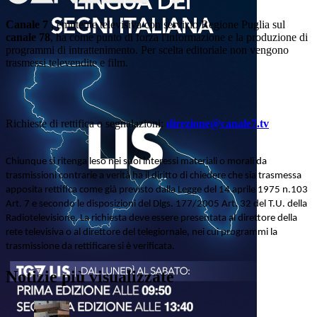
Canale 7
, emittente televisiva con servizio Regione Puglia sul
canale 78
, ha come punto di forza l'informazione e la produzione di
programmi di intrattenimento. Per scelta editoriale non vengono
trasmessi televendite e film.
Richieste di rettifica o segnalazioni:
direzione@canale7.tv
Chiunque si ritenga leso nei suoi interessi materiali o morali da
trasmissioni contrarie a verità ha il diritto di chiedere che sia trasmessa
apposita rettifica come già previsto dalla Legge del 14 aprile 1975 n.103
Art. 7 e secondo le disposizioni del Dlgs. 177/2005 Art. 32 del T.U. della
Radiotelevisione. La richiesta deve essere presentata al direttore della
rete televisiva o al direttore del telegiornale, nei cui programmi la
trasmissione da rettificare si è verificata.
Notizie più visualizzate