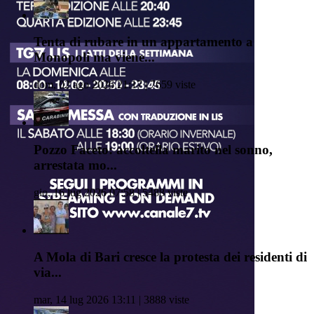
Tenta di rubare in un appartamento a
Monopoli ma viene...
dom, 02 ago 2026 21:17 | 7659 viste
Pozzo Faceto: accoltella marito nel sonno,
arrestata mo...
gio, 16 lug 2026 07:58 | 5488 viste
A Mola di Bari cresce la protesta dei residenti di
via...
mar, 14 lug 2026 13:11 | 3888 viste