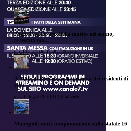
dom, 02 ago 2026 21:17 | 7330 viste
Pozzo Faceto: accoltella marito nel sonno,
arrestata mo...
gio, 16 lug 2026 07:58 | 5386 viste
A Mola di Bari cresce la protesta dei residenti di
via...
mar, 14 lug 2026 13:11 | 3862 viste
Monopoli: maxi tamponamento sulla statale 16