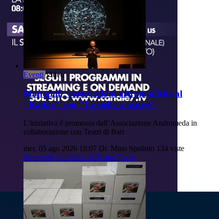
Eventi
Video
Monopoli: osservazioni astronomiche al
"Radar" con "Le stelle a teatro"
L'iniziativa è promossa dall’Associazione Andromeda in
collaborazione con Teatri di Bari
mer, 05 ago 2026 18:07
Di: Mino Spalluto
134 viste
Monopoli
Le-Stelle-Al-Teatro
Radar