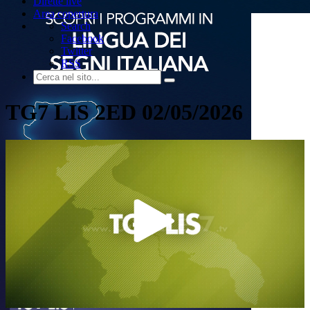
Dirette live
Area copertura
Search
Facebook
Twitter
RSS
TG7 LIS 2ED 02/05/2026
Play
Video