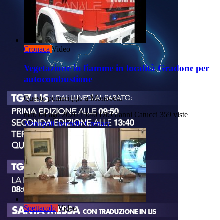
Cronaca
Video
Vegetazione in fiamme in località Gradone per
autocombustione
Questo pomeriggio a Monopoli.
mar, 04 ago 2026 19:40
Di: Gianni Catucci
359 viste
Monopoli
Incendio
Cronaca
Spettacolo
Video