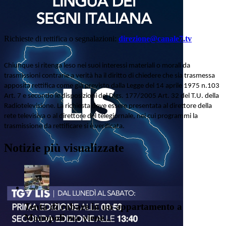
Richieste di rettifica o segnalazioni:
direzione@canale7.tv
Chiunque si ritenga leso nei suoi interessi materiali o morali da
trasmissioni contrarie a verità ha il diritto di chiedere che sia trasmessa
apposita rettifica come già previsto dalla Legge del 14 aprile 1975 n.103
Art. 7 e secondo le disposizioni del Dlgs. 177/2005 Art. 32 del T.U. della
Radiotelevisione. La richiesta deve essere presentata al direttore della
rete televisiva o al direttore del telegiornale, nei cui programmi la
trasmissione da rettificare si è verificata.
Notizie più visualizzate
Tenta di rubare in un appartamento a
Monopoli ma viene...