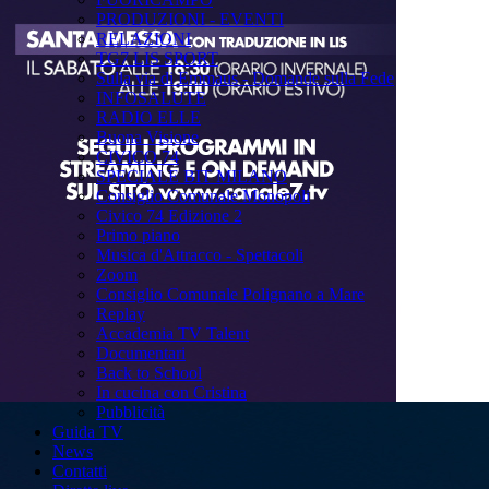
PRODUZIONI - EVENTI
RELAZIONI
TG7 LIS SPORT
Sulla via di Emmaus - Domande sulla Fede
INFOSALUTE
RADIO ELLE
Buona Visione
CIVICO 74
SPECIALE BIT MILANO
Consiglio Comunale Monopoli
Civico 74 Edizione 2
Primo piano
Musica d'Attracco - Spettacoli
Zoom
Consiglio Comunale Polignano a Mare
Replay
Accademia TV Talent
Documentari
Back to School
In cucina con Cristina
Pubblicità
Guida TV
News
Contatti