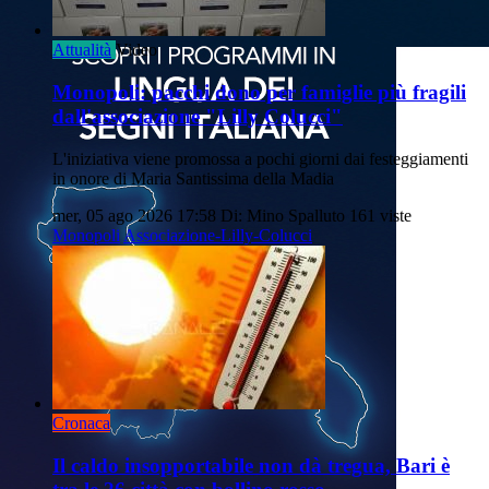
Attualità
Video
Monopoli: pacchi dono per famiglie più fragili
dall'associazione "Lilly Colucci"
L'iniziativa viene promossa a pochi giorni dai festeggiamenti
in onore di Maria Santissima della Madia
mer, 05 ago 2026 17:58
Di: Mino Spalluto
161 viste
Monopoli
Associazione-Lilly-Colucci
Cronaca
Il caldo insopportabile non dà tregua, Bari è