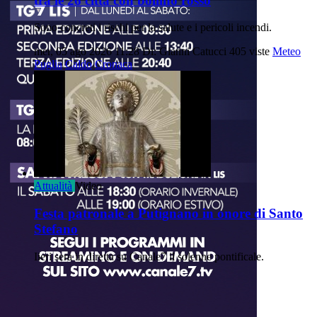
tra le 26 città con bollino rosso
Sono concreti i rischi per la salute e i pericoli incendi.
mer, 05 ago 2026 11:28
Di: Gianni Catucci
405 viste
Meteo
Puglia
Caldo
Cronaca
Attualità
Video
Festa patronale a Putignano in onore di Santo
Stefano
Iieri sera in diretta su Canale7 il solenne pontificale.