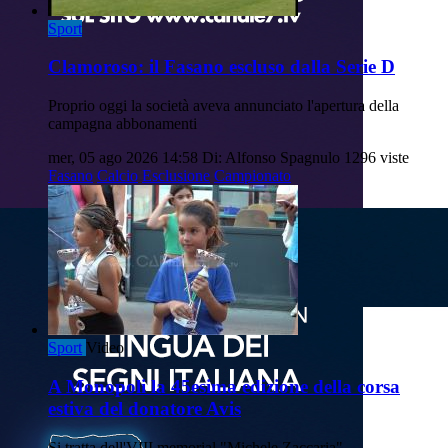
Sport
Clamoroso: il Fasano escluso dalla Serie D
Proprio oggi la società aveva annunciato l'apertura della
campagna abbonamenti
mer, 05 ago 2026 14:58
Di: Alfonso Spagnulo
1296 viste
Fasano
Calcio
Esclusione
Campionato
Sport
Video
A Monopoli la 45esima edizione della corsa
estiva del donatore Avis
Si tratta dell'VIII memorial "Michele Zaccaria".