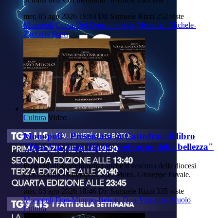
mer, 05 ago 2026 19:03
Di: Samuele Rizzi
252 viste
Monopoli
Corsa-Del-Donatore-Avis
Memorial-Michele-
Zaccaria
Sport
Cultura
Video
Monopoli - Presentato in Cattedrale il libro
"Don Vincenzo Muolo, nel nome della bellezza"
Presente all'appuntamento anche il vescovo della diocesi
Conversano - Monopoli, S.E. Mons. Giuseppe Favale.
mer, 05 ago 2026 18:46
Di: Samuele Rizzi
335 viste
Monopoli
Don-Mimmo-Belvito
Don-Vincenzo-Muolo
Cultura