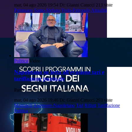
mar, 04 ago 2026 19:54
Di: Gianni Catucci
213 viste
Putignano
Santo-Stefano
Festa-Patronale
Attualità
Politica
Video
Napoletano su lotta all'evasione tari e
tariffazione puntuale
Parla l'assessore al bilancio di Monopoli.
mar, 04 ago 2026 19:46
Di: Gianni Catucci
293 viste
Monopoli
Assessore-Napoletano
Tari
Rifiuti
Tariffazione
Politica