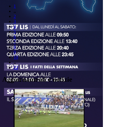
1
..
2
3
4
5
6
7
8
9
10
..
22
Aggiornamenti e notizie