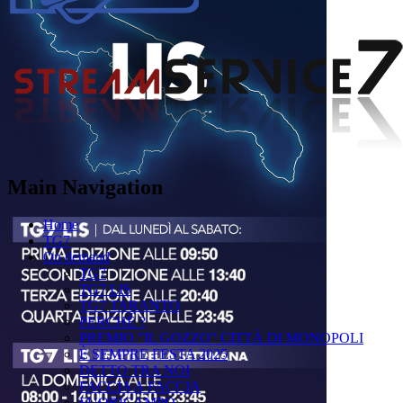
Main Navigation
Home
TG7
On demand
TG7
TG7 LIS
TG7 TARANTO
PERCHÉ ?
PREMIO "IL GOZZO" CITTÀ DI MONOPOLI
È SEMPRE FESTA 2025
DETTO TRA NOI
FACCIA A FACCIA
FUORICAMPO