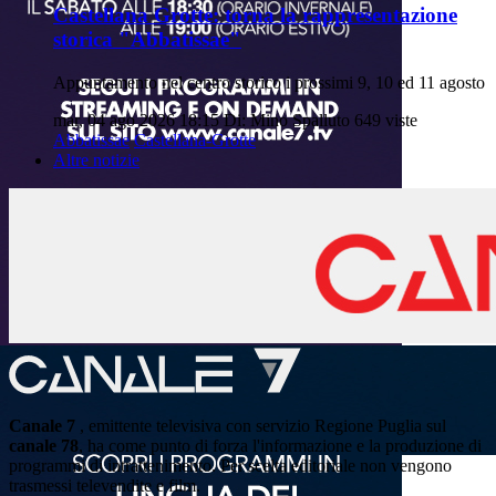
Castellana Grotte: torna la rappresentazione
storica "Abbatissae"
Appuntamento nel centro storico i prossimi 9, 10 ed 11 agosto
mar, 04 ago 2026 18:15
Di: Mino Spalluto
649 viste
Abbatissae
Castellana-Grotte
Altre notizie
Canale 7
, emittente televisiva con servizio Regione Puglia sul
canale 78
, ha come punto di forza l'informazione e la produzione di
programmi di intrattenimento. Per scelta editoriale non vengono
trasmessi televendite e film.