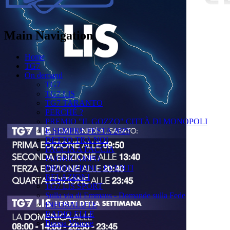
Main Navigation
Home
TG7
On demand
TG7
TG7 LIS
TG7 TARANTO
PERCHÉ ?
PREMIO "IL GOZZO" CITTÀ DI MONOPOLI
È SEMPRE FESTA 2025
DETTO TRA NOI
FACCIA A FACCIA
FUORICAMPO
PRODUZIONI - EVENTI
RELAZIONI
TG7 LIS SPORT
Sulla via di Emmaus - Domande sulla Fede
INFOSALUTE
RADIO ELLE
Buona Visione