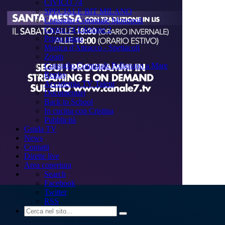
CIVICO 74
SPECIALE BIT MILANO
Consiglio Comunale Monopoli
Civico 74 Edizione 2
Primo piano
Musica d'Attracco - Spettacoli
Zoom
Consiglio Comunale Polignano a Mare
Replay
Accademia TV Talent
Documentari
Back to School
In cucina con Cristina
Pubblicità
Guida TV
News
Contatti
Dirette live
Area copertura
Search
Facebook
Twitter
RSS